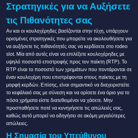
Στρατηγικές για να Αυξήσετε
τις Πιθανότητες σας
Αν και οι κουλοχέρηδες βασίζονται στην τύχη, υπάρχουν
ορισμένες στρατηγικές που μπορείτε να ακολουθήσετε για
να αυξήσετε τις πιθανότητές σας να κερδίσετε στο rodeo
slot. Μία από αυτές είναι να επιλέξετε κουλοχέρηδες με
υψηλό ποσοστό επιστροφής προς τον παίκτη (RTP). Το
RTP είναι το ποσοστό των χρημάτων που ποντάρονται σε
έναν κουλοχέρη που επιστρέφονται στους παίκτες με τη
μορφή κερδών. Επίσης, είναι σημαντικό να διαχειριστείτε
το κεφάλαιό σας με σύνεση και να ορίσετε ένα όριο για το
πόσα χρήματα είστε διατεθειμένοι να χάσετε. Μην
προσπαθήσετε ποτέ να κυνηγήσετε τις απώλειές σας,
καθώς αυτό μπορεί να οδηγήσει σε ακόμη μεγαλύτερες
απώλειες.
Η Σημασία του Υπεύθυνου