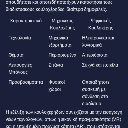
οπουδήποτε και οποτεδήποτε έχουν καταστήσει τους
διαδικτυακούς κουλοχέρηδες ιδιαίτερα δημοφιλείς.
Χαρακτηριστικό
Μηχανικός
Ψηφιακός
Κουλοχέρης
Κουλοχέρης
Τεχνολογία
Μηχανικά
Ηλεκτρονικά και
εξαρτήματα
λογισμικά
Θέματα
Περιορισμένα
Απεριόριστα
Λειτουργίες
Σπάνια
Συχνά και ποικίλα
Μπόνους
Προσβασιμότητα
Φυσικοί
Οποιαδήποτε
χώροι
συσκευή με
σύνδεση στο
διαδίκτυο
Η εξέλιξη των κουλοχέρηδων συνεχίζεται με την εισαγωγή
νέων τεχνολογιών, όπως η εικονική πραγματικότητα (VR)
και η επαυξημένη πραγματικότητα (AR), που υπόσχονται