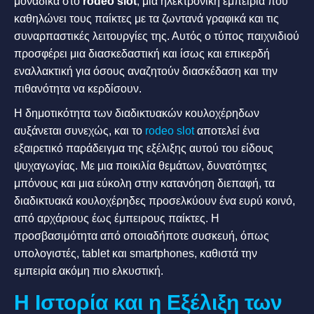
μοναδικά στο
rodeo slot
, μια ηλεκτρονική εμπειρία που
καθηλώνει τους παίκτες με τα ζωντανά γραφικά και τις
συναρπαστικές λειτουργίες της. Αυτός ο τύπος παιχνιδιού
προσφέρει μια διασκεδαστική και ίσως και επικερδή
εναλλακτική για όσους αναζητούν διασκέδαση και την
πιθανότητα να κερδίσουν.
Η δημοτικότητα των διαδικτυακών κουλοχέρηδων
αυξάνεται συνεχώς, και το
rodeo slot
αποτελεί ένα
εξαιρετικό παράδειγμα της εξέλιξης αυτού του είδους
ψυχαγωγίας. Με μια ποικιλία θεμάτων, δυνατότητες
μπόνους και μια εύκολη στην κατανόηση διεπαφή, τα
διαδικτυακά κουλοχέρηδες προσελκύουν ένα ευρύ κοινό,
από αρχάριους έως έμπειρους παίκτες. Η
προσβασιμότητα από οποιαδήποτε συσκευή, όπως
υπολογιστές, tablet και smartphones, καθιστά την
εμπειρία ακόμη πιο ελκυστική.
Η Ιστορία και η Εξέλιξη των