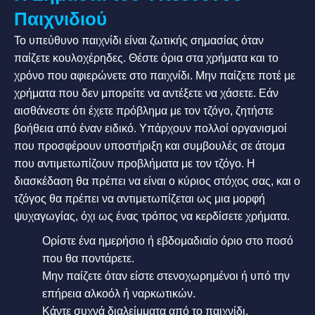
Παιχνιδιού
Το υπεύθυνο παιχνίδι είναι ζωτικής σημασίας όταν
παίζετε κουλοχέρηδες. Θέστε όρια στα χρήματα και το
χρόνο που αφιερώνετε στο παιχνίδι. Μην παίζετε ποτέ με
χρήματα που δεν μπορείτε να αντέξετε να χάσετε. Εάν
αισθάνεστε ότι έχετε πρόβλημα με τον τζόγο, ζητήστε
βοήθεια από έναν ειδικό. Υπάρχουν πολλοί οργανισμοί
που προσφέρουν υποστήριξη και συμβουλές σε άτομα
που αντιμετωπίζουν προβλήματα με τον τζόγο. Η
διασκέδαση θα πρέπει να είναι ο κύριος στόχος σας, και ο
τζόγος θα πρέπει να αντιμετωπίζεται ως μια μορφή
ψυχαγωγίας, όχι ως ένας τρόπος να κερδίσετε χρήματα.
Ορίστε ένα ημερήσιο ή εβδομαδιαίο όριο στο ποσό
που θα ποντάρετε.
Μην παίζετε όταν είστε στενοχωρημένοι ή υπό την
επήρεια αλκοόλ ή ναρκωτικών.
Κάντε συχνά διαλείμματα από το παιχνίδι.