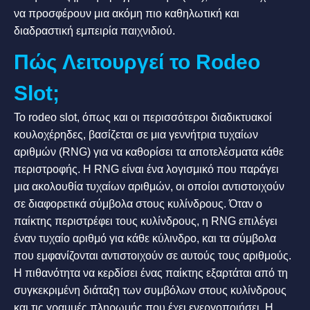
να προσφέρουν μια ακόμη πιο καθηλωτική και
διαδραστική εμπειρία παιχνιδιού.
Πώς Λειτουργεί το Rodeo
Slot;
Το rodeo slot, όπως και οι περισσότεροι διαδικτυακοί
κουλοχέρηδες, βασίζεται σε μια γεννήτρια τυχαίων
αριθμών (RNG) για να καθορίσει τα αποτελέσματα κάθε
περιστροφής. Η RNG είναι ένα λογισμικό που παράγει
μια ακολουθία τυχαίων αριθμών, οι οποίοι αντιστοιχούν
σε διαφορετικά σύμβολα στους κυλίνδρους. Όταν ο
παίκτης περιστρέφει τους κυλίνδρους, η RNG επιλέγει
έναν τυχαίο αριθμό για κάθε κύλινδρο, και τα σύμβολα
που εμφανίζονται αντιστοιχούν σε αυτούς τους αριθμούς.
Η πιθανότητα να κερδίσει ένας παίκτης εξαρτάται από τη
συγκεκριμένη διάταξη των συμβόλων στους κυλίνδρους
και τις γραμμές πληρωμής που έχει ενεργοποιήσει. Η