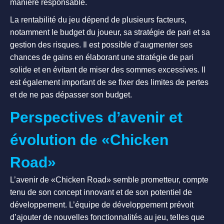
manière responsable.
La rentabilité du jeu dépend de plusieurs facteurs,
notamment le budget du joueur, sa stratégie de pari et sa
gestion des risques. Il est possible d’augmenter ses
chances de gains en élaborant une stratégie de pari
solide et en évitant de miser des sommes excessives. Il
est également important de se fixer des limites de pertes
et de ne pas dépasser son budget.
Perspectives d’avenir et
évolution de «Chicken
Road»
L’avenir de «Chicken Road» semble prometteur, compte
tenu de son concept innovant et de son potentiel de
développement. L’équipe de développement prévoit
d’ajouter de nouvelles fonctionnalités au jeu, telles que