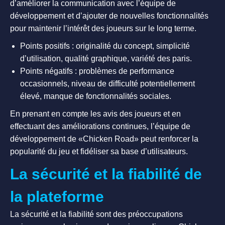
d’améliorer la communication avec l’équipe de
développement et d’ajouter de nouvelles fonctionnalités
pour maintenir l’intérêt des joueurs sur le long terme.
Points positifs : originalité du concept, simplicité
d’utilisation, qualité graphique, variété des paris.
Points négatifs : problèmes de performance
occasionnels, niveau de difficulté potentiellement
élevé, manque de fonctionnalités sociales.
En prenant en compte les avis des joueurs et en
effectuant des améliorations continues, l’équipe de
développement de «Chicken Road» peut renforcer la
popularité du jeu et fidéliser sa base d’utilisateurs.
La sécurité et la fiabilité de
la plateforme
La sécurité et la fiabilité sont des préoccupations