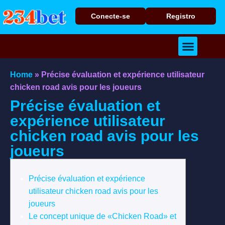
Conecte-se
Registro
Baixar Aplicativo
Caça Níqueis
Cassino Ao Vivo
Home
»
Précise évaluation et expérience utilisateur
chicken road avis pour les joueurs
Précise évaluation et
expérience utilisateur
chicken road avis pour les
joueurs
Précise évaluation et expérience
utilisateur chicken road avis pour les
joueurs
Le concept unique de «Chicken Road» et