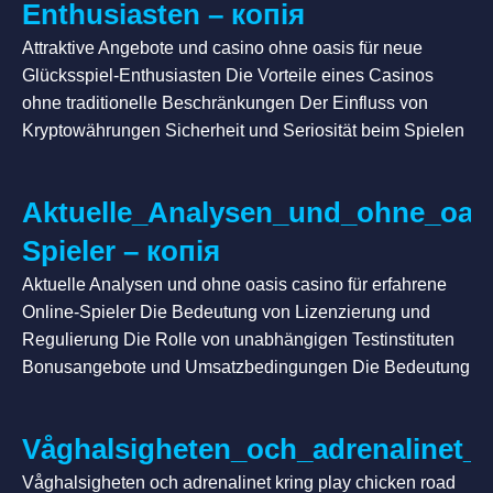
Enthusiasten – копія
Attraktive Angebote und casino ohne oasis für neue
Glücksspiel-Enthusiasten Die Vorteile eines Casinos
ohne traditionelle Beschränkungen Der Einfluss von
Kryptowährungen Sicherheit und Seriosität beim Spielen
Aktuelle_Analysen_und_ohne_oasi
Spieler – копія
Aktuelle Analysen und ohne oasis casino für erfahrene
Online-Spieler Die Bedeutung von Lizenzierung und
Regulierung Die Rolle von unabhängigen Testinstituten
Bonusangebote und Umsatzbedingungen Die Bedeutung
Våghalsigheten_och_adrenalinet_
Våghalsigheten och adrenalinet kring play chicken road