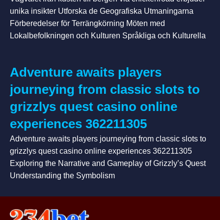
unika insikter Utforska de Geografiska Utmaningarna
Förberedelser för Terrängkörning Möten med
Lokalbefolkningen och Kulturen Språkliga och Kulturella
Adventure awaits players
journeying from classic slots to
grizzlys quest casino online
experiences 362211305
Adventure awaits players journeying from classic slots to
grizzlys quest casino online experiences 362211305
Exploring the Narrative and Gameplay of Grizzly’s Quest
Understanding the Symbolism