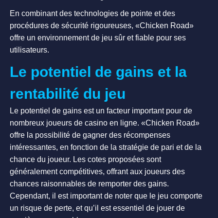
En combinant des technologies de pointe et des
procédures de sécurité rigoureuses, «Chicken Road»
offre un environnement de jeu sûr et fiable pour ses
utilisateurs.
Le potentiel de gains et la
rentabilité du jeu
Le potentiel de gains est un facteur important pour de
nombreux joueurs de casino en ligne. «Chicken Road»
offre la possibilité de gagner des récompenses
intéressantes, en fonction de la stratégie de pari et de la
chance du joueur. Les cotes proposées sont
généralement compétitives, offrant aux joueurs des
chances raisonnables de remporter des gains.
Cependant, il est important de noter que le jeu comporte
un risque de perte, et qu’il est essentiel de jouer de