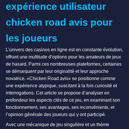
expérience utilisateur
chicken road avis pour
les joueurs
L’univers des casinos en ligne est en constante évolution,
offrant une multitude d’options pour les amateurs de jeux
de hasard. Parmi ces nombreuses plateformes, certaines
se démarquent par leur originalité et leur approche
novatrice. «Chicken Road avis» se positionne comme
une expérience atypique, suscitant à la fois curiosité et
interrogations. Cet article se propose d’analyser en
profondeur les aspects clés de ce jeu, en examinant son
fonctionnement, ses avantages, ses inconvénients, et
l’opinion générale des joueurs qui y ont participé.
Avec une mécanique de jeu singulière et un thème