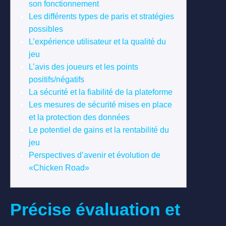
son fonctionnement
Les différents types de paris et stratégies
possibles
L’expérience utilisateur et la qualité du
jeu
L’avis des joueurs et les points
positifs/négatifs
La sécurité et la fiabilité de la plateforme
Les mesures de sécurité mises en place
et la protection des données
Le potentiel de gains et la rentabilité du
jeu
Perspectives d’avenir et évolution de
«Chicken Road»
Précise évaluation et