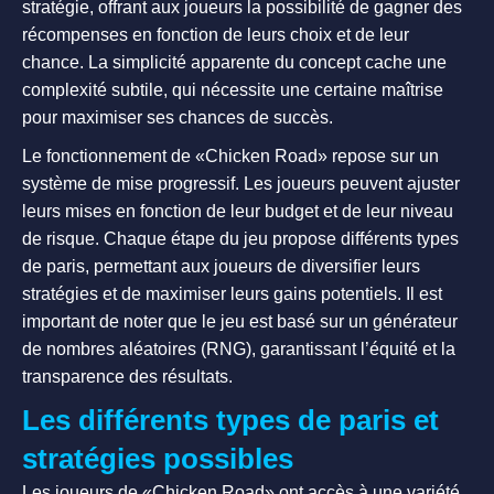
stratégie, offrant aux joueurs la possibilité de gagner des
récompenses en fonction de leurs choix et de leur
chance. La simplicité apparente du concept cache une
complexité subtile, qui nécessite une certaine maîtrise
pour maximiser ses chances de succès.
Le fonctionnement de «Chicken Road» repose sur un
système de mise progressif. Les joueurs peuvent ajuster
leurs mises en fonction de leur budget et de leur niveau
de risque. Chaque étape du jeu propose différents types
de paris, permettant aux joueurs de diversifier leurs
stratégies et de maximiser leurs gains potentiels. Il est
important de noter que le jeu est basé sur un générateur
de nombres aléatoires (RNG), garantissant l’équité et la
transparence des résultats.
Les différents types de paris et
stratégies possibles
Les joueurs de «Chicken Road» ont accès à une variété