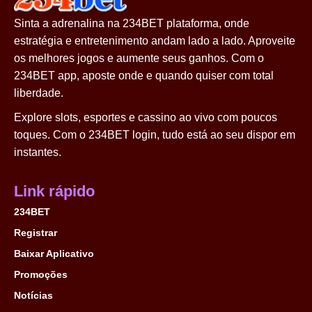
Sinta a adrenalina na 234BET plataforma, onde
estratégia e entretenimento andam lado a lado. Aproveite
os melhores jogos e aumente seus ganhos. Com o
234BET app, aposte onde e quando quiser com total
liberdade.
Explore slots, esportes e cassino ao vivo com poucos
toques. Com o 234BET login, tudo está ao seu dispor em
instantes.
Link rápido
234BET
Registrar
Baixar Aplicativo
Promoções
Notícias