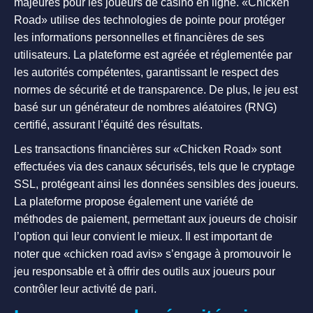
majeures pour les joueurs de casino en ligne. «Chicken
Road» utilise des technologies de pointe pour protéger
les informations personnelles et financières de ses
utilisateurs. La plateforme est agréée et réglementée par
les autorités compétentes, garantissant le respect des
normes de sécurité et de transparence. De plus, le jeu est
basé sur un générateur de nombres aléatoires (RNG)
certifié, assurant l’équité des résultats.
Les transactions financières sur «Chicken Road» sont
effectuées via des canaux sécurisés, tels que le cryptage
SSL, protégeant ainsi les données sensibles des joueurs.
La plateforme propose également une variété de
méthodes de paiement, permettant aux joueurs de choisir
l’option qui leur convient le mieux. Il est important de
noter que «chicken road avis» s’engage à promouvoir le
jeu responsable et à offrir des outils aux joueurs pour
contrôler leur activité de pari.