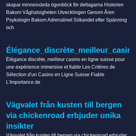
skapar minnesvärda ögonblick för deltagarna Historien
Bakom Våghalsigheten Utvecklingen Genom Åren
Psykologin Bakom Adrenalinet Sökandet efter Spänning
och
Élégance_discrète_meilleur_casi
Élégance discrète, meilleur casino en ligne suisse pour
une expérience immersive et fiable Les Critères de
Sélection d'un Casino en Ligne Suisse Fiable
L'Importance de
Vägvalet från kusten till bergen
via chickenroad erbjuder unika
insikter
Vägvalet från kusten till bergen via chickenroad erbjuder