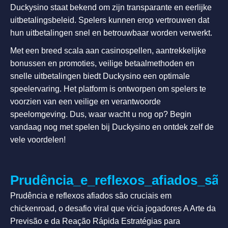
Duckysino staat bekend om zijn transparante en eerlijke
uitbetalingsbeleid. Spelers kunnen erop vertrouwen dat
hun uitbetalingen snel en betrouwbaar worden verwerkt.
Met een breed scala aan casinospellen, aantrekkelijke
bonussen en promoties, veilige betaalmethoden en
snelle uitbetalingen biedt Duckysino een optimale
speelervaring. Het platform is ontworpen om spelers te
voorzien van een veilige en verantwoorde
speelomgeving. Dus, waar wacht u nog op? Begin
vandaag nog met spelen bij Duckysino en ontdek zelf de
vele voordelen!
Prudência_e_reflexos_afiados_são
Prudência e reflexos afiados são cruciais em
chickenroad, o desafio viral que vicia jogadores A Arte da
Previsão e da Reação Rápida Estratégias para