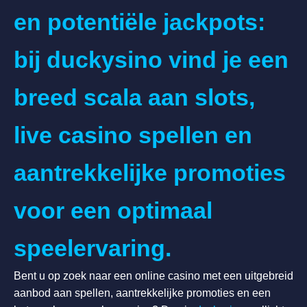
en potentiële jackpots:
bij duckysino vind je een
breed scala aan slots,
live casino spellen en
aantrekkelijke promoties
voor een optimaal
speelervaring.
Bent u op zoek naar een online casino met een uitgebreid
aanbod aan spellen, aantrekkelijke promoties en een