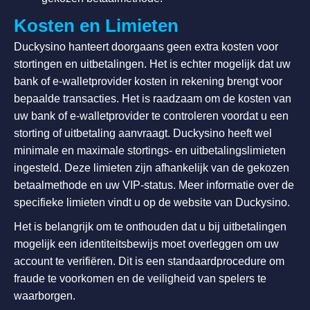
Kosten en Limieten
Duckysino hanteert doorgaans geen extra kosten voor
stortingen en uitbetalingen. Het is echter mogelijk dat uw
bank of e-walletprovider kosten in rekening brengt voor
bepaalde transacties. Het is raadzaam om de kosten van
uw bank of e-walletprovider te controleren voordat u een
storting of uitbetaling aanvraagt. Duckysino heeft wel
minimale en maximale stortings- en uitbetalingslimieten
ingesteld. Deze limieten zijn afhankelijk van de gekozen
betaalmethode en uw VIP-status. Meer informatie over de
specifieke limieten vindt u op de website van Duckysino.
Het is belangrijk om te onthouden dat u bij uitbetalingen
mogelijk een identiteitsbewijs moet overleggen om uw
account te verifiëren. Dit is een standaardprocedure om
fraude te voorkomen en de veiligheid van spelers te
waarborgen.