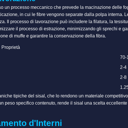
verso un processo meccanico che prevede la macinazione delle f
icazione, in cui le fibre vengono separate dalla polpa interna. L
a. Il processo di lavorazione può includere la filatura, la tessitur
zzare il processo di estrazione, minimizzando gli sprechi e gara
one di muffe e garantire la conservazione della fibra.
Proprietà
70-
2-4
2-8
1.2
niche tipiche del sisal, che lo rendono un materiale competitivo ri
un peso specifico contenuto, rende il sisal una scelta eccellent
amento d'Interni