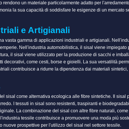
lo rendono un materiale particolarmente adatto per l'arredamento,
monia la sua capacità di soddisfare le esigenze di un mercato sem
riali e Artigianali
una vasta gamma di applicazioni industriali e artigianali. Nell'ind
intemperie. Nell'industria automobilistica, il sisal viene impiegat
tura, il sisal viene utilizzato per la produzione di sacchi e imballa
ti decorativi, come cesti, borse e gioielli. La sua versatilità pe
dustriali contribuisce a ridurre la dipendenza dai materiali sinte
e
del sisal come alternativa ecologica alle fibre sintetiche. Il sisal
o. I tessuti in sisal sono resistenti, traspiranti e biodegradabili
ginale. La combinazione del sisal con altre fibre naturali, come i
nell'industria tessile contribuisce a promuovere una moda più sost
uove prospettive per l'utilizzo del sisal nel settore tessile.