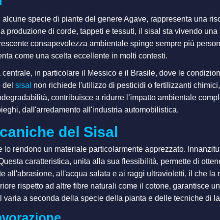
 di alcune specie di piante del genere
Agave
, rappresenta una ris
la produzione di corde, tappeti e tessuti, il sisal sta vivendo u
 crescente consapevolezza ambientale spinge sempre più persone 
resenta come una scelta eccellente in molti contesti.
centrale, in particolare il Messico e il Brasile, dove le condizi
e del
sisal
non richiede l'utilizzo di pesticidi o fertilizzanti chimi
degradabilità, contribuisce a ridurre l’impatto ambientale comple
pieghi, dall'arredamento all'industria automobilistica.
caniche del Sisal
che lo rendono un materiale particolarmente apprezzato. Innanzitut
esta caratteristica, unita alla sua flessibilità, permette di ottene
te all'abrasione, all'acqua salata e ai raggi ultravioletti, il che 
riore rispetto ad altre fibre naturali come il cotone, garantisce 
al varia a seconda della specie della pianta e delle tecniche di l
avorazione