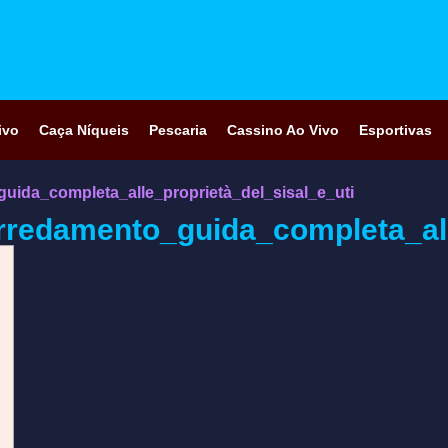
ivo
Caça Níqueis
Pescaria
Cassino Ao Vivo
Esportivas
guida_completa_alle_proprietà_del_sisal_e_uti
arredamento_guida_completa_all