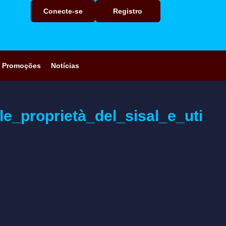
Conecte-se
Registro
Promoções
Notícias
e_proprietà_del_sisal_e_uti