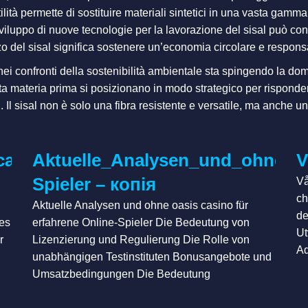
tilità permette di sostituire materiali sintetici in una vasta gam
 sviluppo di nuove tecnologie per la lavorazione del sisal può con
izzo del sisal significa sostenere un’economia circolare e respons
 confronti della sostenibilità ambientale sta spingendo la doman
ta materia prima si posizionano in modo strategico per rispond
i. Il sisal non è solo una fibra resistente e versatile, ma anche u
casino_ohne_oasis_für_neue_Glücks
Aktuelle_Analysen_und_ohne_oa
V
Spieler – копія
Vå
ch
Aktuelle Analysen und ohne oasis casino für
de
nes
erfahrene Online-Spieler Die Bedeutung von
Ut
r
Lizenzierung und Regulierung Die Rolle von
Ad
unabhängigen Testinstituten Bonusangebote und
Umsatzbedingungen Die Bedeutung