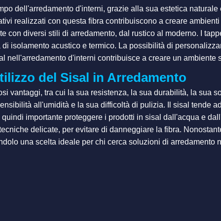
po dell'arredamento d'interni, grazie alla sua estetica naturale e 
ativi realizzati con questa fibra contribuiscono a creare ambienti 
te con diversi stili di arredamento, dal rustico al moderno. I tap
à di isolamento acustico e termico. La possibilità di personalizzar
sisal nell'arredamento d'interni contribuisce a creare un ambiente 
tilizzo del Sisal in Arredamento
si vantaggi, tra cui la sua resistenza, la sua durabilità, la sua so
bilità all'umidità e la sua difficoltà di pulizia. Il sisal tende ad
quindi importante proteggere i prodotti in sisal dall'acqua e dal
 e tecniche delicate, per evitare di danneggiare la fibra. Nonostant
olo una scelta ideale per chi cerca soluzioni di arredamento natu