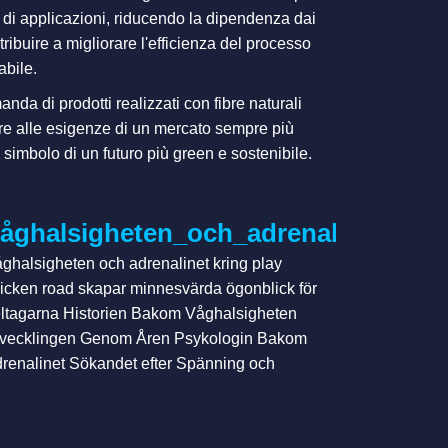
ma di applicazioni, riducendo la dipendenza dai
tribuire a migliorare l'efficienza del processo
abile.
da di prodotti realizzati con fibre naturali
ere alle esigenze di un mercato sempre più
n simbolo di un futuro più green e sostenibile.
spiel-
sis_casino_für_erfahrene_Online-
åghalsigheten_och_adrenalinet_kri
ghalsigheten och adrenalinet kring play
icken road skapar minnesvärda ögonblick för
ltagarna Historien Bakom Våghalsigheten
vecklingen Genom Åren Psykologin Bakom
renalinet Sökandet efter Spänning och