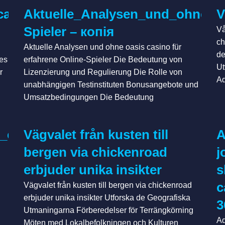
casino_ohne_oasis_für_neue_Glücks
Aktuelle_Analysen_und_ohne_oa
V
Spieler – копія
Vå
ch
Aktuelle Analysen und ohne oasis casino für
de
nes
erfahrene Online-Spieler Die Bedeutung von
Ut
r
Lizenzierung und Regulierung Die Rolle von
Ad
unabhängigen Testinstituten Bonusangebote und
Umsatzbedingungen Die Bedeutung
ur_casino_en_ligne_suisse_pour_une
Vägvalet från kusten till
A
bergen via chickenroad
j
erbjuder unika insikter
s
c
Vägvalet från kusten till bergen via chickenroad
erbjuder unika insikter Utforska de Geografiska
3
Utmaningarna Förberedelser för Terrängkörning
Ad
Möten med Lokalbefolkningen och Kulturen