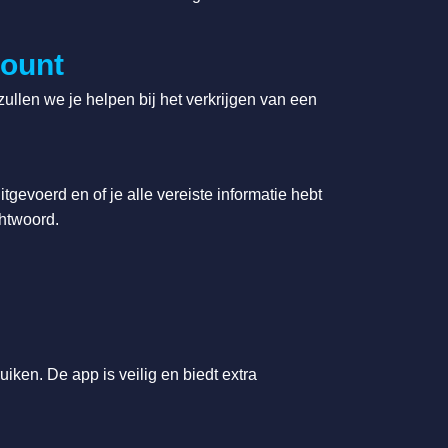
count
 zullen we je helpen bij het verkrijgen van een
uitgevoerd en of je alle vereiste informatie hebt
chtwoord.
iken. De app is veilig en biedt extra