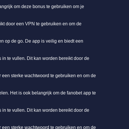
angrijk om deze bonus te gebruiken om je
reikt door een VPN te gebruiken en om de
n op de go. De app is veilig en biedt een
 in te vullen. Dit kan worden bereikt door de
oor een sterke wachtwoord te gebruiken en om de
len. Het is ook belangrijk om de fanobet app te
 in te vullen. Dit kan worden bereikt door de
oor een sterke wachtwoord te gebruiken en om de