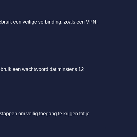
Gebruik een veilige verbinding, zoals een VPN,
 Gebruik een wachtwoord dat minstens 12
stappen om veilig toegang te krijgen tot je