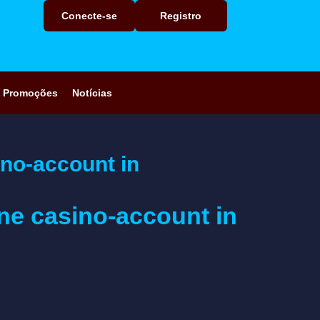
Conecte-se
Registro
Promoções
Notícias
ino-account in
ine casino-account in