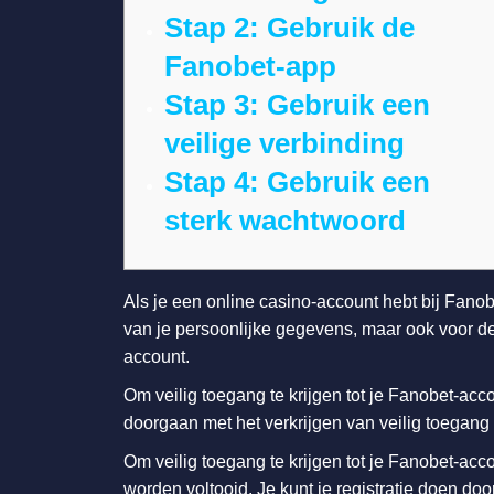
Stap 2: Gebruik de
Fanobet-app
Stap 3: Gebruik een
veilige verbinding
Stap 4: Gebruik een
sterk wachtwoord
Als je een online casino-account hebt bij Fanobet
van je persoonlijke gegevens, maar ook voor de b
account.
Om veilig toegang te krijgen tot je Fanobet-accou
doorgaan met het verkrijgen van veilig toegang t
Om veilig toegang te krijgen tot je Fanobet-acc
worden voltooid. Je kunt je registratie doen doo