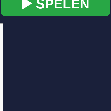
▶️ SPELEN