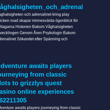
spiel-
sis_casino_für_erfahrene_Online-
åghalsigheten_och_adrenalinet_kri
ghalsigheten och adrenalinet kring play
icken road skapar minnesvärda ögonblick för
ltagarna Historien Bakom Våghalsigheten
vecklingen Genom Åren Psykologin Bakom
renalinet Sökandet efter Spänning och
_expérience_immers
dventure awaits players
ourneying from classic
lots to grizzlys quest
asino online experiences
62211305
venture awaits players journeying from classic