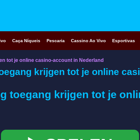
ivo
Caça Níqueis
Pescaria
Cassino Ao Vivo
Esportivas
en tot je online casino-account in Nederland
oegang krijgen tot je online cas
g toegang krijgen tot je onl