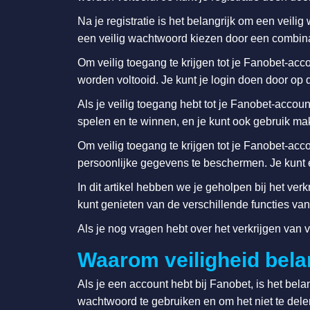
Na je registratie is het belangrijk om een veili
een veilig wachtwoord kiezen door een combinati
Om veilig toegang te krijgen tot je Fanobet-ac
worden voltooid. Je kunt je login doen door op 
Als je veilig toegang hebt tot je Fanobet-accoun
spelen en te winnen, en je kunt ook gebruik ma
Om veilig toegang te krijgen tot je Fanobet-accou
persoonlijke gegevens te beschermen. Je kunt e
In dit artikel hebben we je geholpen bij het ver
kunt genieten van de verschillende functies van
Als je nog vragen hebt over het verkrijgen van v
Waarom veiligheid belang
Als je een account hebt bij Fanobet, is het be
wachtwoord te gebruiken en om het niet te del