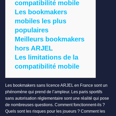
compatibilité mobile
Les bookmakers
mobiles les plus
populaires
Meilleurs bookmakers
hors ARJEL
Les limitations de la
compatibilité mobile
Les bookmakers sans licence ARJEL en France sont un
phénomène qui prend de l’ampleur. Les paris sportifs
sans autorisation réglementaire sont une réalité qui pose
de nombreuses questions. Comment fonctionnent-ils ?
Quels sont les risques pour les joueurs ? Comment les