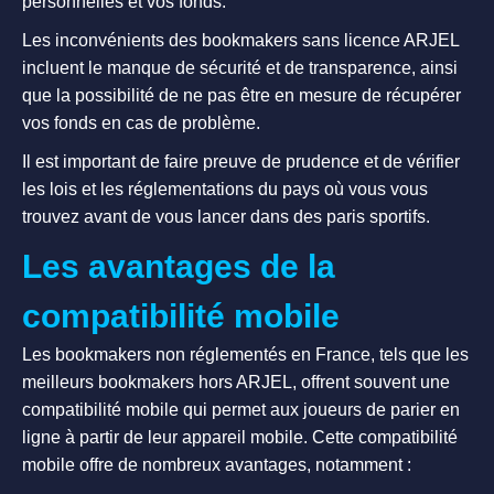
personnelles et vos fonds.
Les inconvénients des bookmakers sans licence ARJEL
incluent le manque de sécurité et de transparence, ainsi
que la possibilité de ne pas être en mesure de récupérer
vos fonds en cas de problème.
Il est important de faire preuve de prudence et de vérifier
les lois et les réglementations du pays où vous vous
trouvez avant de vous lancer dans des paris sportifs.
Les avantages de la
compatibilité mobile
Les bookmakers non réglementés en France, tels que les
meilleurs bookmakers hors ARJEL, offrent souvent une
compatibilité mobile qui permet aux joueurs de parier en
ligne à partir de leur appareil mobile. Cette compatibilité
mobile offre de nombreux avantages, notamment :