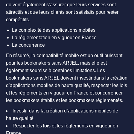
doivent également s’assurer que leurs services sont
attractifs et que leurs clients sont satisfaits pour rester
compétitifs.
La complexité des applications mobiles
La réglementation en vigueur en France
La concurrence
En résumé, la compatibilité mobile est un outil puissant
pour les bookmakers sans ARJEL, mais elle est
également soumise à certaines limitations. Les
bookmakers sans ARJEL doivent investir dans la création
d’applications mobiles de haute qualité, respecter les lois
et les règlements en vigueur en France et concurrencer
les bookmakers établis et les bookmakers réglementés.
Investir dans la création d’applications mobiles de
haute qualité
Respecter les lois et les règlements en vigueur en
France