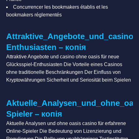
Concurrencer les bookmakers établis et les
bookmakers réglementés
Attraktive_Angebote_und_casino_
Enthusiasten – копія
Attraktive Angebote und casino ohne oasis für neue
Glücksspiel-Enthusiasten Die Vorteile eines Casinos
ohne traditionelle Beschränkungen Der Einfluss von
Kryptowährungen Sicherheit und Seriosität beim Spielen
Aktuelle_Analysen_und_ohne_oasi
Spieler – копія
Aktuelle Analysen und ohne oasis casino für erfahrene
Online-Spieler Die Bedeutung von Lizenzierung und
Regulierung Die Rolle von unabhängigen Testinstituten