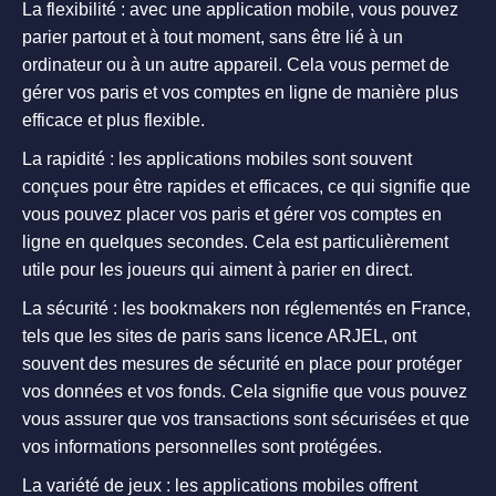
La flexibilité : avec une application mobile, vous pouvez
parier partout et à tout moment, sans être lié à un
ordinateur ou à un autre appareil. Cela vous permet de
gérer vos paris et vos comptes en ligne de manière plus
efficace et plus flexible.
La rapidité : les applications mobiles sont souvent
conçues pour être rapides et efficaces, ce qui signifie que
vous pouvez placer vos paris et gérer vos comptes en
ligne en quelques secondes. Cela est particulièrement
utile pour les joueurs qui aiment à parier en direct.
La sécurité : les bookmakers non réglementés en France,
tels que les sites de paris sans licence ARJEL, ont
souvent des mesures de sécurité en place pour protéger
vos données et vos fonds. Cela signifie que vous pouvez
vous assurer que vos transactions sont sécurisées et que
vos informations personnelles sont protégées.
La variété de jeux : les applications mobiles offrent