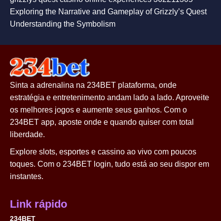
Exploring the Narrative and Gameplay of Grizzly’s Quest
Understanding the Symbolism
Sinta a adrenalina na 234BET plataforma, onde
estratégia e entretenimento andam lado a lado. Aproveite
os melhores jogos e aumente seus ganhos. Com o
234BET app, aposte onde e quando quiser com total
liberdade.
Explore slots, esportes e cassino ao vivo com poucos
toques. Com o 234BET login, tudo está ao seu dispor em
instantes.
Link rápido
234BET