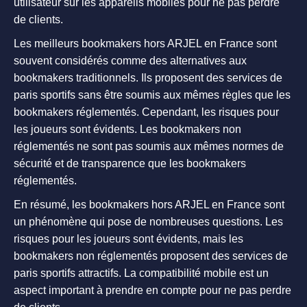
utilisateur sur les appareils mobiles pour ne pas perdre
de clients.
Les meilleurs bookmakers hors ARJEL en France sont
souvent considérés comme des alternatives aux
bookmakers traditionnels. Ils proposent des services de
paris sportifs sans être soumis aux mêmes règles que les
bookmakers réglementés. Cependant, les risques pour
les joueurs sont évidents. Les bookmakers non
réglementés ne sont pas soumis aux mêmes normes de
sécurité et de transparence que les bookmakers
réglementés.
En résumé, les bookmakers hors ARJEL en France sont
un phénomène qui pose de nombreuses questions. Les
risques pour les joueurs sont évidents, mais les
bookmakers non réglementés proposent des services de
paris sportifs attractifs. La compatibilité mobile est un
aspect important à prendre en compte pour ne pas perdre