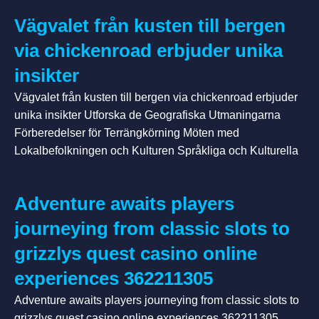
Vägvalet från kusten till bergen
via chickenroad erbjuder unika
insikter
Vägvalet från kusten till bergen via chickenroad erbjuder
unika insikter Utforska de Geografiska Utmaningarna
Förberedelser för Terrängkörning Möten med
Lokalbefolkningen och Kulturen Språkliga och Kulturella
Adventure awaits players
journeying from classic slots to
grizzlys quest casino online
experiences 362211305
Adventure awaits players journeying from classic slots to
grizzlys quest casino online experiences 362211305