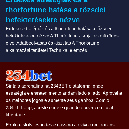
thorfortune hatása a tőzsdei
befektetésekre nézve
Érdekes stratégiák és a thorfortune hatása a tőzsdei
befektetésekre nézve A Thorfortune alapjai és működési
elvei Adatbeolvasás és -tisztítás A Thorfortune
alkalmazási területei Technikai elemzés
Sinta a adrenalina na 234BET plataforma, onde
estratégia e entretenimento andam lado a lado. Aproveite
os melhores jogos e aumente seus ganhos. Com o
234BET app, aposte onde e quando quiser com total
liberdade.
Explore slots, esportes e cassino ao vivo com poucos