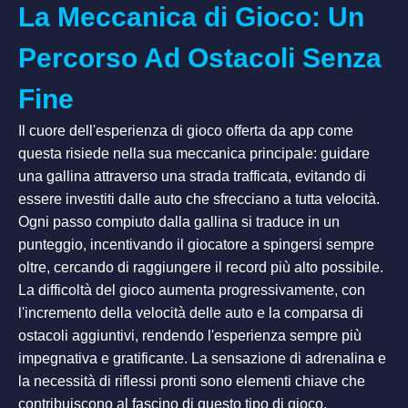
La Meccanica di Gioco: Un
Percorso Ad Ostacoli Senza
Fine
Il cuore dell'esperienza di gioco offerta da app come
questa risiede nella sua meccanica principale: guidare
una gallina attraverso una strada trafficata, evitando di
essere investiti dalle auto che sfrecciano a tutta velocità.
Ogni passo compiuto dalla gallina si traduce in un
punteggio, incentivando il giocatore a spingersi sempre
oltre, cercando di raggiungere il record più alto possibile.
La difficoltà del gioco aumenta progressivamente, con
l'incremento della velocità delle auto e la comparsa di
ostacoli aggiuntivi, rendendo l'esperienza sempre più
impegnativa e gratificante. La sensazione di adrenalina e
la necessità di riflessi pronti sono elementi chiave che
contribuiscono al fascino di questo tipo di gioco.