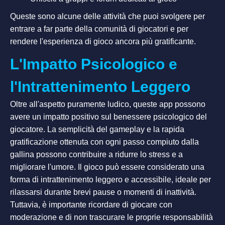
Queste sono alcune delle attività che puoi svolgere per
entrare a far parte della comunità di giocatori e per
rendere l'esperienza di gioco ancora più gratificante.
L'Impatto Psicologico e
l'Intrattenimento Leggero
Oltre all'aspetto puramente ludico, queste app possono
avere un impatto positivo sul benessere psicologico del
giocatore. La semplicità del gameplay e la rapida
gratificazione ottenuta con ogni passo compiuto dalla
gallina possono contribuire a ridurre lo stress e a
migliorare l'umore. Il gioco può essere considerato una
forma di intrattenimento leggero e accessibile, ideale per
rilassarsi durante brevi pause o momenti di inattività.
Tuttavia, è importante ricordare di giocare con
moderazione e di non trascurare le proprie responsabilità