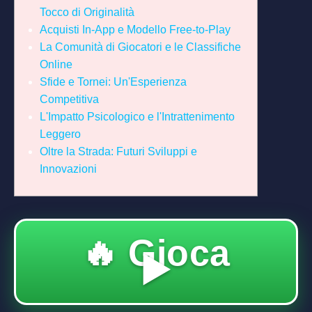
Tocco di Originalità
Acquisti In-App e Modello Free-to-Play
La Comunità di Giocatori e le Classifiche
Online
Sfide e Tornei: Un'Esperienza
Competitiva
L'Impatto Psicologico e l'Intrattenimento
Leggero
Oltre la Strada: Futuri Sviluppi e
Innovazioni
🔥 Gioca
▶️