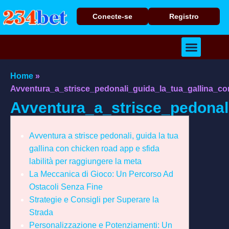
Conecte-se
Registro
Baixar Aplicativo
Caça Níqueis
Cassino Ao Vivo
Home
»
Avventura_a_strisce_pedonali_guida_la_tua_gallina_c
Avventura_a_strisce_pedonal
Avventura a strisce pedonali, guida la tua
gallina con chicken road app e sfida
labilità per raggiungere la meta
La Meccanica di Gioco: Un Percorso Ad
Ostacoli Senza Fine
Strategie e Consigli per Superare la
Strada
Personalizzazione e Potenziamenti: Un