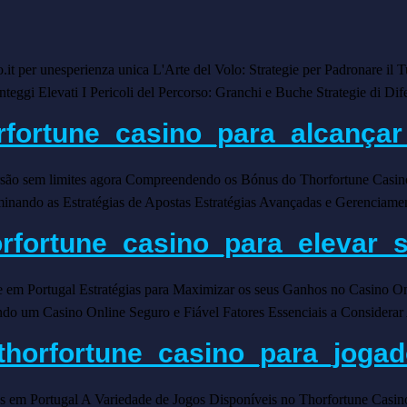
dodo.it per unesperienza unica L'Arte del Volo: Strategie per Padronare i
eggi Elevati I Pericoli del Percorso: Granchi e Buche Strategie di Di
orfortune_casino_para_alcança
iversão sem limites agora Compreendendo os Bónus do Thorfortune Casin
nando as Estratégias de Apostas Estratégias Avançadas e Gerenciame
orfortune_casino_para_elevar
nline em Portugal Estratégias para Maximizar os seus Ganhos no Casin
o um Casino Online Seguro e Fiável Fatores Essenciais a Considera
thorfortune_casino_para_joga
ntes em Portugal A Variedade de Jogos Disponíveis no Thorfortune Cas