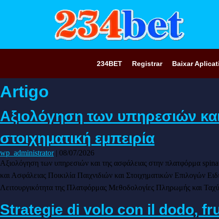
234BET
Registrar
Baixar Aplicat
Artigo
Αξιολόγηση των υπηρεσιών και 
στοιχηματική εμπειρία
wp_administrator
|
08/07/2026
Αξιολόγηση των υπηρεσιών και της ασφάλειας στην πλατφόρμα spin
και Ασφάλειας Ποικιλία Παιχνιδιών και Στοιχηματικών Επιλογών Ε
Λειτουργικότητα της Πλατφόρμας Μεθοδολογίες Πληρωμής και Ταχύ
Strategie di volo con il dodo, fr