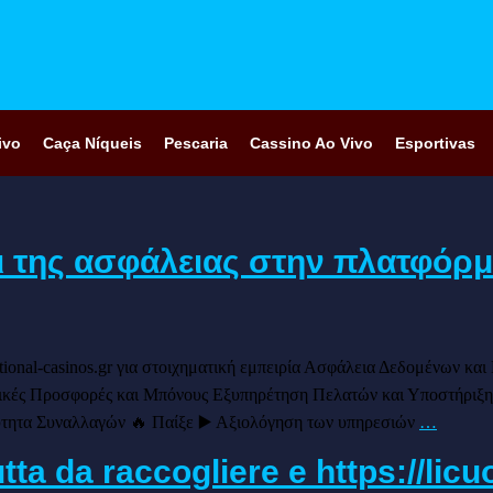
ivo
Caça Níqueis
Pescaria
Cassino Ao Vivo
Esportivas
της ασφάλειας στην πλατφόρμα 
ational-casinos.gr για στοιχηματική εμπειρία Ασφάλεια Δεδομένων
ιδικές Προσφορές και Μπόνους Εξυπηρέτηση Πελατών και Υποστήριξη
τητα Συναλλαγών 🔥 Παίξε ▶️ Αξιολόγηση των υπηρεσιών
…
utta da raccogliere e https://lic