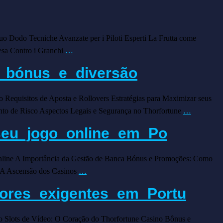
l Tuo Dodo Tecniche Avanzate per i Piloti Esperti La Frutta come
fesa Contro i Granchi
…
r_bónus_e_diversão
o Requisitos de Aposta e Rollovers Estratégias para Maximizar seus
nto de Risco Aspectos Legais e Segurança no Thorfortune
…
_seu_jogo_online_em_Po
o Online A Importância da Gestão de Banca Bónus e Promoções: Como
r A Ascensão dos Casinos
…
dores_exigentes_em_Portu
ino Slots de Vídeo: O Coração do Thorfortune Casino Bônus e