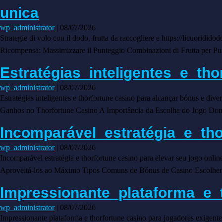
unica
wp_administrator
|
08/07/2026
Strategie di volo con il dodo, frutta da raccogliere e https://licuoridi
Ricompensa: Massimizzare il Punteggio Combinazioni di Frutta per Punt
Estratégias_inteligentes_e_th
wp_administrator
|
08/07/2026
Estratégias inteligentes e thorfortune casino para alcançar bónus e d
Ganhos no Thorfortune Casino A Importância da Escolha do Jogo Domi
Incomparável_estratégia_e_th
wp_administrator
|
08/07/2026
Incomparável estratégia e thorfortune casino para elevar seu jogo o
Aproveitá-los ao Máximo Tipos Comuns de Bónus de Casino Escolhend
Impressionante_plataforma_e_
wp_administrator
|
08/07/2026
Impressionante plataforma e thorfortune casino para jogadores exige