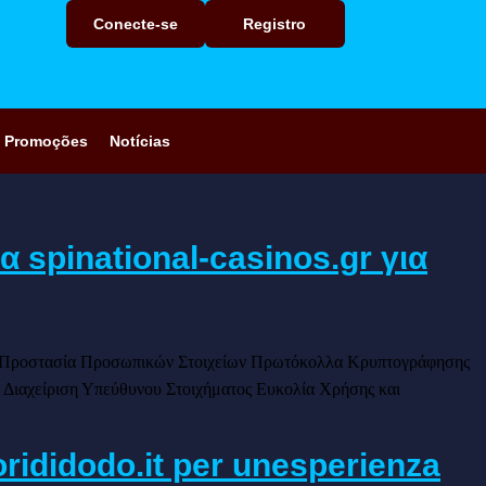
Conecte-se
Registro
Promoções
Notícias
spinational-casinos.gr για
 και Προστασία Προσωπικών Στοιχείων Πρωτόκολλα Κρυπτογράφησης
 Διαχείριση Υπεύθυνου Στοιχήματος Ευκολία Χρήσης και
uorididodo.it per unesperienza