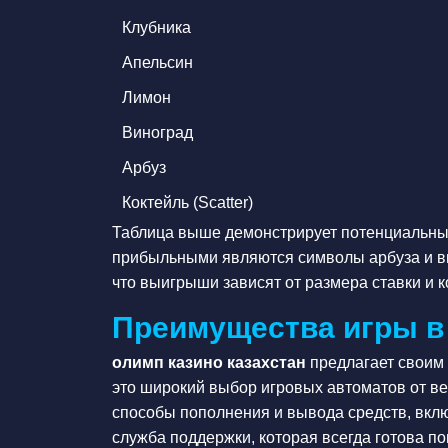
Клубника
Апельсин
Лимон
Виноград
Арбуз
Коктейль (Scatter)
Таблица выше демонстрирует потенциальные
прибыльными являются символы арбуза и ви
что выигрыши зависят от размера ставки и 
Преимущества игры в 
олимп казино казахстан
предлагает своим 
это широкий выбор игровых автоматов от вед
способы пополнения и вывода средств, вклю
служба поддержки, которая всегда готова п