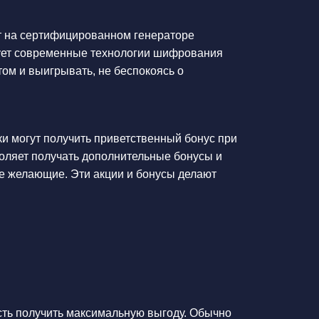
ют на сертифицированном генераторе
зует современные технологии шифрования
ом и выигрывать, не беспокоясь о
ки могут получить приветственный бонус при
воляет получать дополнительные бонусы и
се желающие. Эти акции и бонусы делают
сть получить максимальную выгоду. Обычно