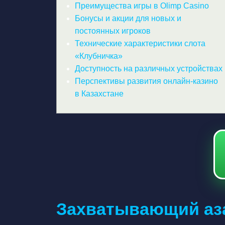
Преимущества игры в Olimp Casino
Бонусы и акции для новых и
постоянных игроков
Технические характеристики слота
«Клубничка»
Доступность на различных устройствах
Перспективы развития онлайн-казино
в Казахстане
Захватывающий аза