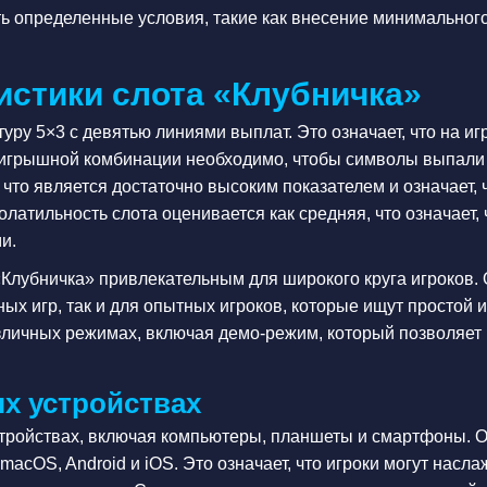
ь определенные условия, такие как внесение минимальног
истики слота «Клубничка»
уру 5×3 с девятью линиями выплат. Это означает, что на и
игрышной комбинации необходимо, чтобы символы выпали н
, что является достаточно высоким показателем и означает, 
латильность слота оценивается как средняя, что означает,
и.
«Клубничка» привлекательным для широкого круга игроков. 
ных игр, так и для опытных игроков, которые ищут простой
азличных режимах, включая демо-режим, который позволяет 
х устройствах
стройствах, включая компьютеры, планшеты и смартфоны. 
macOS, Android и iOS. Это означает, что игроки могут насл