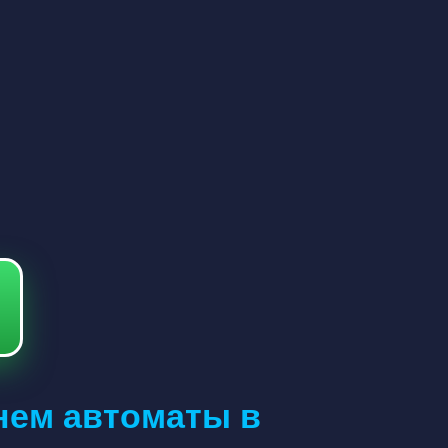
нем автоматы в