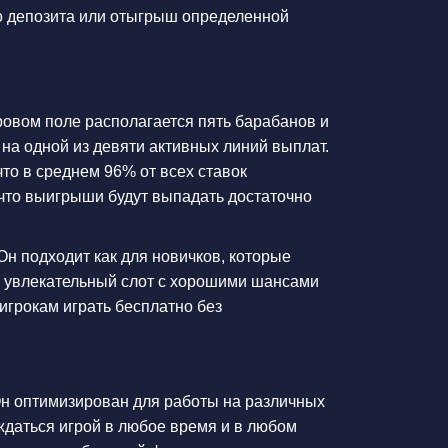
о депозита или отыгрыш определенной
гровом поле располагается пять барабанов и
а одной из девяти активных линий выплат.
что в среднем 96% от всех ставок
 что выигрыши будут выпадать достаточно
Он подходит как для новичков, которые
 и увлекательный слот с хорошими шансами
игрокам играть бесплатно без
Он оптимизирован для работы на различных
аждаться игрой в любое время и в любом