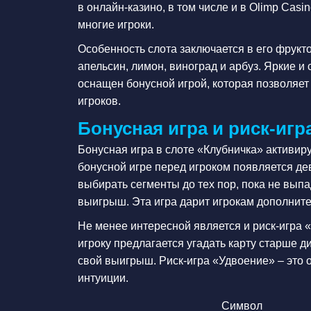
в онлайн-казино, в том числе и в Olimp Cas
многие игроки.
Особенность слота заключается в его фрукт
апельсин, лимон, виноград и арбуз. Яркие и
оснащен бонусной игрой, которая позволяет
игроков.
Бонусная игра и риск-игр
Бонусная игра в слоте «Клубничка» активир
бонусной игре перед игроком появляется де
выбирать сегменты до тех пор, пока не вып
выигрыш. Эта игра дарит игрокам дополнит
Не менее интересной является и риск-игра «
игроку предлагается угадать карту старше д
свой выигрыш. Риск-игра «Удвоение» – это 
интуиции.
Символ