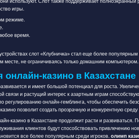
во они используют. Слот также поддерживает полноэкранный
ство игры.
ом режиме.
е.
любое время.
устройствах слот «Клубничка» стал еще более популярным с
ом месте, не ограничиваясь только домашним компьютером.
 онлайн-казино в Казахстане
развивается и имеет большой потенциал для роста. Увеличе
связи и растущий интерес к азартным играм способствуют 
о регулированию онлайн-гемблинга, чтобы обеспечить безо
азино позволит создать прозрачную и конкурентную среду 
айн-казино в Казахстане продолжит расти и развиваться.
луживания клиентов будут способствовать привлечению нов
ановится все более популярным среди игроков.
олимп кази