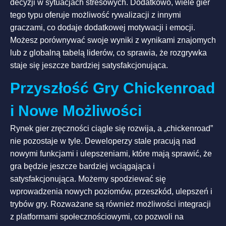
decyzji w sytuacjach stresowych. Dodatkowo, wiele gier
tego typu oferuje możliwość rywalizacji z innymi
graczami, co dodaje dodatkowej motywacji i emocji.
Możesz porównywać swoje wyniki z wynikami znajomych
lub z globalną tabelą liderów, co sprawia, że rozgrywka
staje się jeszcze bardziej satysfakcjonująca.
Przyszłość Gry Chickenroad
i Nowe Możliwości
Rynek gier zręczności ciągle się rozwija, a „chickenroad”
nie pozostaje w tyle. Deweloperzy stale pracują nad
nowymi funkcjami i ulepszeniami, które mają sprawić, że
gra będzie jeszcze bardziej wciągająca i
satysfakcjonująca. Możemy spodziewać się
wprowadzenia nowych poziomów, przeszkód, ulepszeń i
trybów gry. Rozważane są również możliwości integracji
z platformami społecznościowymi, co pozwoli na