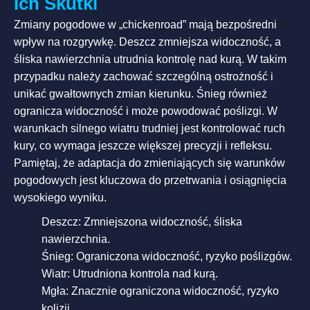
Ich Skutki
Zmiany pogodowe w „chickenroad” mają bezpośredni
wpływ na rozgrywkę. Deszcz zmniejsza widoczność, a
śliska nawierzchnia utrudnia kontrolę nad kurą. W takim
przypadku należy zachować szczególną ostrożność i
unikać gwałtownych zmian kierunku. Śnieg również
ogranicza widoczność i może powodować poślizgi. W
warunkach silnego wiatru trudniej jest kontrolować ruch
kury, co wymaga jeszcze większej precyzji i refleksu.
Pamiętaj, że adaptacja do zmieniających się warunków
pogodowych jest kluczowa do przetrwania i osiągnięcia
wysokiego wyniku.
Deszcz: Zmniejszona widoczność, śliska
nawierzchnia.
Śnieg: Ograniczona widoczność, ryzyko poślizgów.
Wiatr: Utrudniona kontrola nad kurą.
Mgła: Znacznie ograniczona widoczność, ryzyko
kolizji.