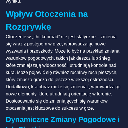
wyniku.
Wpływ Otoczenia na
Rozgrywkę
Otoczenie w „chickenroad” nie jest statyczne – zmienia
się wraz z postępem w grze, wprowadzając nowe
wyzwania i przeszkody. Może to być na przykład zmiana
warunków pogodowych, takich jak deszcz lub śnieg,
które zmniejszają widoczność i utrudniają kontrolę nad
kurą. Może pojawić się również ruchliwy ruch pieszych,
który zmusza gracza do jeszcze większej ostrożności.
Dodatkowo, krajobraz może się zmieniać, wprowadzając
nowe elementy, które utrudniają orientację w terenie.
Dostosowanie się do zmieniających się warunków
otoczenia jest kluczowe do sukcesu w grze.
Dynamiczne Zmiany Pogodowe i