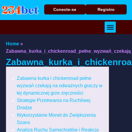
Conecte-se
Registro
Baixar Aplicativo
Caça Níqueis
Cassino Ao Vivo
Home
»
Zabawna_kurka_i_chickenroad_pełne_wyzwań_czekają
Zabawna_kurka_i_chickenro
Zabawna kurka i chickenroad pełne
wyzwań czekają na odważnych graczy w
tej dynamicznej grze zręczności
Strategie Przetrwania na Ruchliwej
Drodze
Wykorzystanie Monet do Zwiększenia
Szans
Analiza Ruchu Samochodów i Reakcja