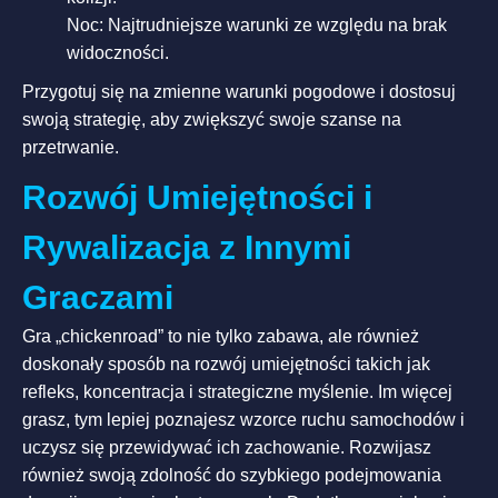
Noc: Najtrudniejsze warunki ze względu na brak
widoczności.
Przygotuj się na zmienne warunki pogodowe i dostosuj
swoją strategię, aby zwiększyć swoje szanse na
przetrwanie.
Rozwój Umiejętności i
Rywalizacja z Innymi
Graczami
Gra „chickenroad” to nie tylko zabawa, ale również
doskonały sposób na rozwój umiejętności takich jak
refleks, koncentracja i strategiczne myślenie. Im więcej
grasz, tym lepiej poznajesz wzorce ruchu samochodów i
uczysz się przewidywać ich zachowanie. Rozwijasz
również swoją zdolność do szybkiego podejmowania