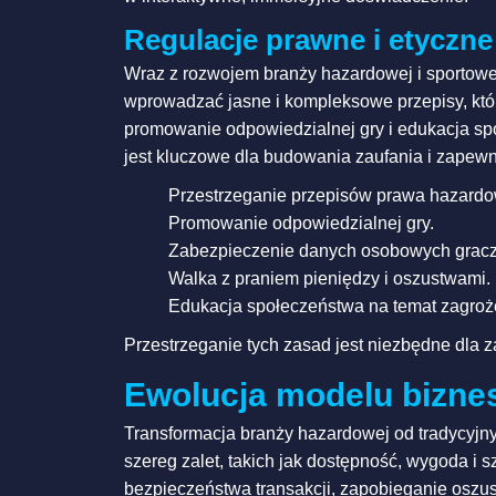
Regulacje prawne i etyczne
Wraz z rozwojem branży hazardowej i sportowej
wprowadzać jasne i kompleksowe przepisy, któ
promowanie odpowiedzialnej gry i edukacja sp
jest kluczowe dla budowania zaufania i zapew
Przestrzeganie przepisów prawa hazard
Promowanie odpowiedzialnej gry.
Zabezpieczenie danych osobowych gracz
Walka z praniem pieniędzy i oszustwami.
Edukacja społeczeństwa na temat zagro
Przestrzeganie tych zasad jest niezbędne dla 
Ewolucja modelu biznes
Transformacja branży hazardowej od tradycyjny
szereg zalet, takich jak dostępność, wygoda i
bezpieczeństwa transakcji, zapobieganie osz