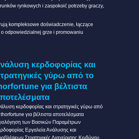
warunków rynkowych i zaspokoić potrzeby graczy,
oferują kompleksowe doświadczenie, łączące
ć o odpowiedzialnej grze i promowaniu
dměny_jsou_nyní_k
νάλυση κερδοφορίας και
τρατηγικές γύρω από το
horfortune για βέλτιστα
ποτελέσματα
άλυση κερδοφορίας και στρατηγικές γύρω από
 thorfortune για βέλτιστα αποτελέσματα
ιολόγηση των Βασικών Παραμέτρων
ρδοφορίας Εργαλεία Ανάλυσης και
οβλέψεων Στρατηγικές Διαχείρισης Κινδύνου