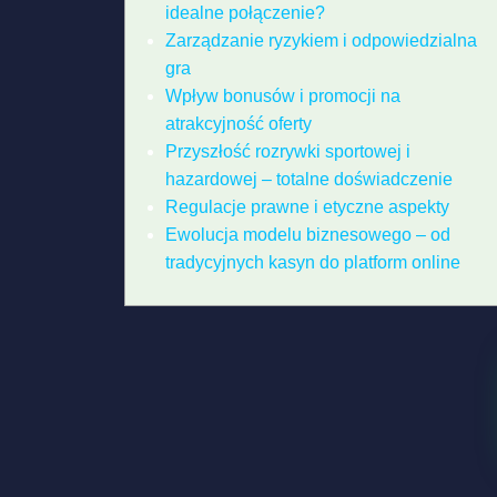
idealne połączenie?
Zarządzanie ryzykiem i odpowiedzialna
gra
Wpływ bonusów i promocji na
atrakcyjność oferty
Przyszłość rozrywki sportowej i
hazardowej – totalne doświadczenie
Regulacje prawne i etyczne aspekty
Ewolucja modelu biznesowego – od
tradycyjnych kasyn do platform online