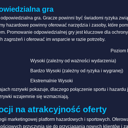
owiedzialna gra
dpowiedzialna gra. Gracze powinni być świadomi ryzyka zwią
ormy hazardowe powinny oferować narzędzia i zasoby, które po
m. Promowanie odpowiedzialnej gry jest kluczowe dla ochrony 
 zagrożeń i oferować im wsparcie w razie potrzeby.
Poziom 
Wysoki (zależny od ważności wydarzenia)
Bardzo Wysoki (zależny od ryzyka i wygranej)
Ekstremalnie Wysoki
ch rozrywki pokazuje, dlaczego połączenie sportu i hazardu je
ozrywki wzajemnie się wzmacniają.
ji na atrakcyjność oferty
gii marketingowej platform hazardowych i sportowych. Oferow
ściowych przyczynia się do przyciągania nowych klientów i za