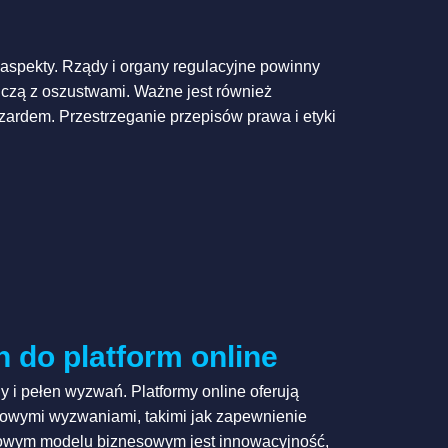
 aspekty. Rządy i organy regulacyjne powinny
lczą z oszustwami. Ważne jest również
ardem. Przestrzeganie przepisów prawa i etyki
 do platform online
 i pełen wyzwań. Platformy online oferują
 nowymi wyzwaniami, takimi jak zapewnienie
nowym modelu biznesowym jest innowacyjność,