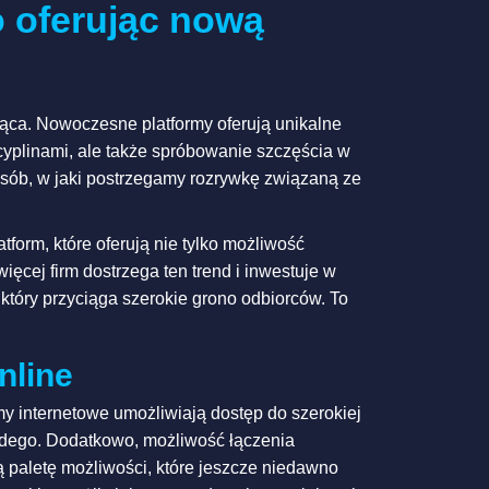
o oferując nową
jąca. Nowoczesne platformy oferują unikalne
cyplinami, ale także spróbowanie szczęścia w
posób, w jaki postrzegamy rozrywkę związaną ze
orm, które oferują nie tylko możliwość
ęcej firm dostrzega ten trend i inwestuje w
 który przyciąga szerokie grono odbiorców. To
nline
y internetowe umożliwiają dostęp do szerokiej
ażdego. Dodatkowo, możliwość łączenia
ą paletę możliwości, które jeszcze niedawno