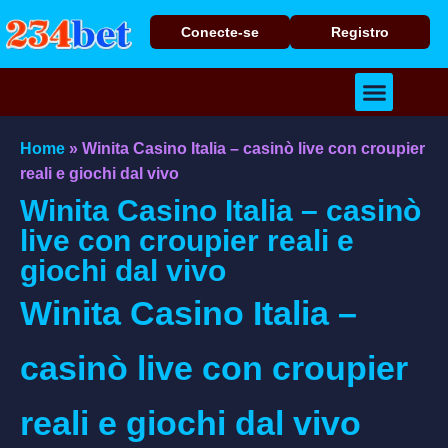
Conecte-se
Registro
Baixar Aplicativo
Caça Níqueis
Cassino Ao Vivo
Home
»
Winita Casino Italia – casinò live con croupier
reali e giochi dal vivo
Winita Casino Italia – casinò
live con croupier reali e
giochi dal vivo
Winita Casino Italia –
casinò live con croupier
reali e giochi dal vivo