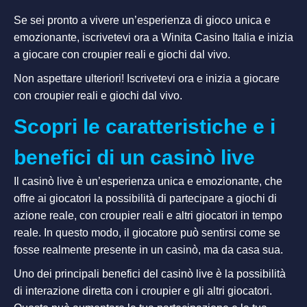
Se sei pronto a vivere un’esperienza di gioco unica e
emozionante, iscrivetevi ora a Winita Casino Italia e inizia
a giocare con croupier reali e giochi dal vivo.
Non aspettare ulteriori! Iscrivetevi ora e inizia a giocare
con croupier reali e giochi dal vivo.
Scopri le caratteristiche e i
benefici di un casinò live
Il casinò live è un’esperienza unica e emozionante, che
offre ai giocatori la possibilità di partecipare a giochi di
azione reale, con croupier reali e altri giocatori in tempo
reale. In questo modo, il giocatore può sentirsi come se
fosse realmente presente in un casinò, ma da casa sua.
Uno dei principali benefici del casinò live è la possibilità
di interazione diretta con i croupier e gli altri giocatori.