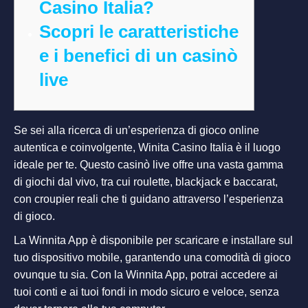
Casino Italia?
Scopri le caratteristiche
e i benefici di un casinò
live
Se sei alla ricerca di un’esperienza di gioco online
autentica e coinvolgente, Winita Casino Italia è il luogo
ideale per te. Questo casinò live offre una vasta gamma
di giochi dal vivo, tra cui roulette, blackjack e baccarat,
con croupier reali che ti guidano attraverso l’esperienza
di gioco.
La Winnita App è disponibile per scaricare e installare sul
tuo dispositivo mobile, garantendo una comodità di gioco
ovunque tu sia. Con la Winnita App, potrai accedere ai
tuoi conti e ai tuoi fondi in modo sicuro e veloce, senza