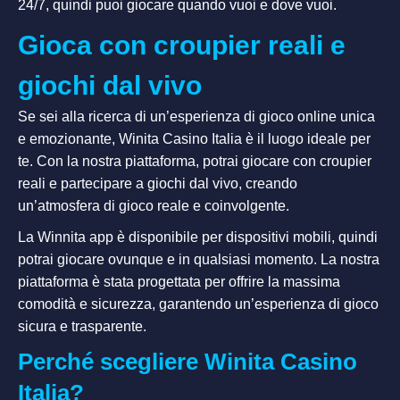
24/7, quindi puoi giocare quando vuoi e dove vuoi.
Gioca con croupier reali e
giochi dal vivo
Se sei alla ricerca di un’esperienza di gioco online unica
e emozionante, Winita Casino Italia è il luogo ideale per
te. Con la nostra piattaforma, potrai giocare con croupier
reali e partecipare a giochi dal vivo, creando
un’atmosfera di gioco reale e coinvolgente.
La Winnita app è disponibile per dispositivi mobili, quindi
potrai giocare ovunque e in qualsiasi momento. La nostra
piattaforma è stata progettata per offrire la massima
comodità e sicurezza, garantendo un’esperienza di gioco
sicura e trasparente.
Perché scegliere Winita Casino
Italia?