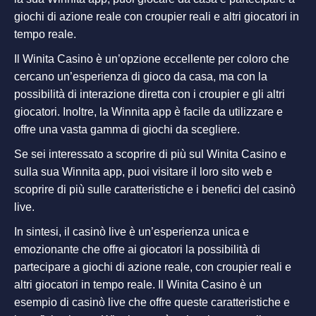
giochi di azione reale con croupier reali e altri giocatori in
tempo reale.
Il Winita Casino è un’opzione eccellente per coloro che
cercano un’esperienza di gioco da casa, ma con la
possibilità di interazione diretta con i croupier e gli altri
giocatori. Inoltre, la Winnita app è facile da utilizzare e
offre una vasta gamma di giochi da scegliere.
Se sei interessato a scoprire di più sul Winita Casino e
sulla sua Winnita app, puoi visitare il loro sito web e
scoprire di più sulle caratteristiche e i benefici del casinò
live.
In sintesi, il casinò live è un’esperienza unica e
emozionante che offre ai giocatori la possibilità di
partecipare a giochi di azione reale, con croupier reali e
altri giocatori in tempo reale. Il Winita Casino è un
esempio di casinò live che offre queste caratteristiche e