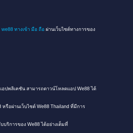
ๆ
we88 ทางเข้า มือ ถือ
ผ่านเว็บไซต์ทางการของ
ผ่านแอปพลิเคชัน สามารถดาวน์โหลดแอป We88 ได้
หรือผ่านเว็บไซต์ We88 Thailand ที่มีการ
บริการของ We88 ได้อย่างเต็มที่