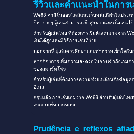
รีวิวและคำแนะนำในการเล
We88 คาสิโนออนไลน์และเว็บพนันกีฬาในประเทศไท
กีฬาต่างๆ ผู้เล่นสามารถเข้าสู่ระบบและเริ่มเล่
สำหรับผู้เล่นไทย ที่ต้องการเริ่มต้นเล่นเกมจาก W
เงินได้สูงและมีวิธีการเล่นที่ง่าย
นอกจากนี้ ผู้เล่นควรศึกษาและทำความเข้าใจกับก
หากต้องการเพิ่มความสะดวกในการเข้าถึงเกมต่า
ของสมาร์ทโฟน
สำหรับผู้เล่นที่ต้องการความช่วยเหลือหรือข้อมู
อีเมล
สรุปแล้ว การเล่นเกมจาก We88 สำหรับผู้เล่นไทย
จากเกมที่หลากหลาย
Prudência_e_reflexos_afia