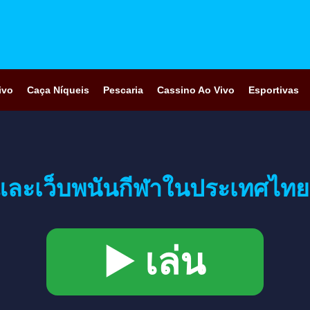
ivo
Caça Níqueis
Pescaria
Cassino Ao Vivo
Esportivas
และเว็บพนันกีฬาในประเทศไทย
▶️ เล่น