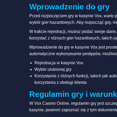
Wprowadzenie do gry
Przed rozpoczęciem gry w kasynie Vox, warto p
wybór gier hazardowych. Aby rozpocząć grę, mus
W trakcie rejestracji, musisz podać swoje dane
korzystać z różnych gier hazardowych, takich jak 
Wprowadzenie do gry w kasynie Vox jest proste i
automatyczne wykonywanie postępów, możliwość 
Rejestracja w kasynie Vox
Wybór ulubionej gry
Korzystanie z różnych funkcji, takich jak 
korzystania z obsługi klienta
Regulamin gry i warunk
W Vox Casino Online, regulamin gry jest szcze
kasynie, powinni zapoznać się z tym dokument