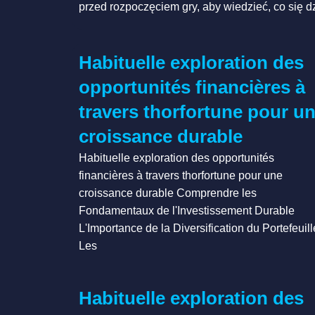
przed rozpoczęciem gry, aby wiedzieć, co się dzi
Habituelle exploration des
opportunités financières à
travers thorfortune pour u
croissance durable
Habituelle exploration des opportunités
financières à travers thorfortune pour une
croissance durable Comprendre les
Fondamentaux de l'Investissement Durable
L'Importance de la Diversification du Portefeuill
Les
Habituelle exploration des