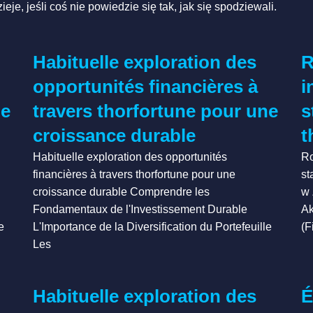
eje, jeśli coś nie powiedzie się tak, jak się spodziewali.
Habituelle exploration des
R
opportunités financières à
i
ne
travers thorfortune pour une
s
croissance durable
t
Habituelle exploration des opportunités
Ro
financières à travers thorfortune pour une
st
croissance durable Comprendre les
w 
Fondamentaux de l'Investissement Durable
Ak
e
L'Importance de la Diversification du Portefeuille
(F
Les
Habituelle exploration des
É