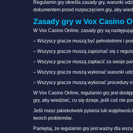
Regulamin gry określa zasady gry, warunki udz
dokumentem przed rozpoczęciem gry, aby wiedzieć
Zasady gry w Vox Casino O
W Vox Casino Online, zasady gry są następują
– Wszyscy gracze muszą być pełnoletnimi i p
– Wszyscy gracze muszą zapoznać się z regula
– Wszyscy gracze muszą zapłacić za swoje part
– Wszyscy gracze muszą wykonać warunki udzia
– Wszyscy gracze muszą wykonać procedury roz
W Vox Casino Online, regulamin gry jest dost
gry, aby wiedzieć, co się dzieje, jeśli coś nie p
Jeśli masz jakiekolwiek pytania lub wątpliwośc
twoich problemów.
Pamiętaj, że regulamin gry jest ważny dla wsz