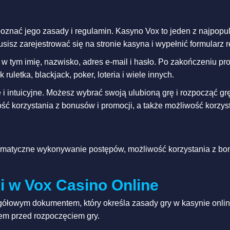
oznać jego zasady i regulamin. Kasyno Vox to jeden z najpopula
isz zarejestrować się na stronie kasyna i wypełnić formularz re
, w tym imię, nazwisko, adres e-mail i hasło. Po zakończeniu pr
ruletka, blackjack, poker, loteria i wiele innych.
 intuicyjne. Możesz wybrać swoją ulubioną grę i rozpocząć grę, 
korzystania z bonusów i promocji, a także możliwość korzysta
automatyczne wykonywanie postępów, możliwość korzystania z bo
i w Vox Casino Online
gółowym dokumentem, który określa zasady gry w kasynie onlin
em przed rozpoczęciem gry.