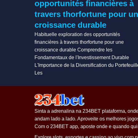
opportunités financières à
travers thorfortune pour u
croissance durable
Habituelle exploration des opportunités
financières à travers thorfortune pour une
croissance durable Comprendre les
Fondamentaux de l'Investissement Durable
L'Importance de la Diversification du Portefeuill
Les
Sinta a adrenalina na 234BET plataforma, onde
andam lado a lado. Aproveite os melhores jog
Com o 234BET app, aposte onde e quando quise
Explore slots, esportes e cassino ao vivo co