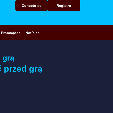
Conecte-se
Registro
Promoções
Notícias
 grą
ć przed grą