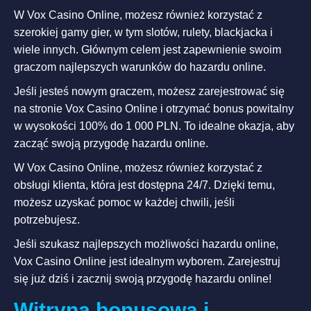
W Vox Casino Online, możesz również korzystać z
szerokiej gamy gier, w tym slotów, rulety, blackjacka i
wiele innych. Głównym celem jest zapewnienie swoim
graczom najlepszych warunków do hazardu online.
Jeśli jesteś nowym graczem, możesz zarejestrować się
na stronie Vox Casino Online i otrzymać bonus powitalny
w wysokości 100% do 1 000 PLN. To idealne okazja, aby
zacząć swoją przygodę hazardu online.
W Vox Casino Online, możesz również korzystać z
obsługi klienta, która jest dostępna 24/7. Dzięki temu,
możesz uzyskać pomoc w każdej chwili, jeśli
potrzebujesz.
Jeśli szukasz najlepszych możliwości hazardu online,
Vox Casino Online jest idealnym wyborem. Zarejestruj
się już dziś i zacznij swoją przygodę hazardu online!
Witryna bonusowa i