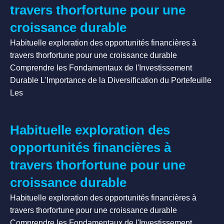
travers thorfortune pour une
croissance durable
Habituelle exploration des opportunités financières à
travers thorfortune pour une croissance durable
Comprendre les Fondamentaux de l'Investissement
Durable L'Importance de la Diversification du Portefeuille
Les
Habituelle exploration des
opportunités financières à
travers thorfortune pour une
croissance durable
Habituelle exploration des opportunités financières à
travers thorfortune pour une croissance durable
Comprendre les Fondamentaux de l'Investissement