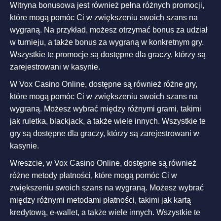
Witryna bonusowa jest również pełna różnych promocji,
które mogą pomóc Ci w zwiększeniu swoich szans na
wygraną. Na przykład, możesz otrzymać bonus za udział
w turnieju, a także bonus za wygraną w konkretnym gry.
Wszystkie te promocje są dostępne dla graczy, którzy są
zarejestrowani w kasynie.
W Vox Casino Online, dostępne są również różne gry,
które mogą pomóc Ci w zwiększeniu swoich szans na
wygraną. Możesz wybrać między różnymi grami, takimi
jak ruletka, blackjack, a także wiele innych. Wszystkie te
gry są dostępne dla graczy, którzy są zarejestrowani w
kasynie.
Wreszcie, w Vox Casino Online, dostępne są również
różne metody płatności, które mogą pomóc Ci w
zwiększeniu swoich szans na wygraną. Możesz wybrać
między różnymi metodami płatności, takimi jak kartą
kredytową, e-wallet, a także wiele innych. Wszystkie te