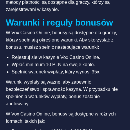
metody płatności są dostępne dla graczy, którzy są
zarejestrowani w kasynie.
Warunki i reguły bonusów
W Vox Casino Online, bonusy są dostępne dla graczy,
którzy spełniają określone warunki. Aby skorzystać z
bonusu, musisz spełnić następujące warunki:
Rejestruj się w kasynie Vox Casino Online.
Wpłać minimum 10 PLN na swoje konto.
Spełnić warunek wypłaty, który wynosi 35x.
Warunki wypłaty są ważne, aby zapewnić
bezpieczeństwo i sprawność kasyna. W przypadku nie
spełnienia warunków wypłaty, bonus zostanie
anulowany.
W Vox Casino Online, bonusy są dostępne w różnych
formach, takich jak: