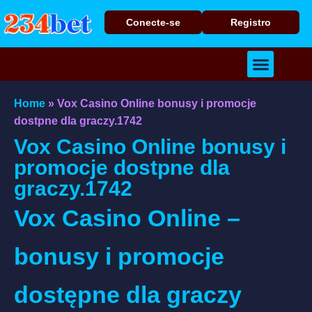
Conecte-se
Registro
Baixar Aplicativo
Caça Níqueis
Cassino Ao Vivo
Home
»
Vox Casino Online bonusy i promocje
dostpne dla graczy.1742
Vox Casino Online bonusy i
promocje dostpne dla
graczy.1742
Vox Casino Online –
bonusy i promocje
dostępne dla graczy