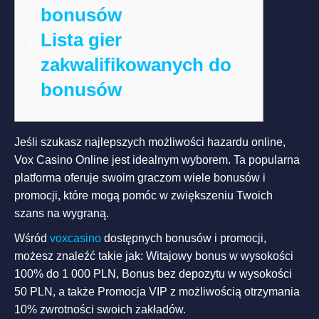
bonusów
Lista gier
zakwalifikowanych do
bonusów
Jeśli szukasz najlepszych możliwości hazardu online,
Vox Casino Online jest idealnym wyborem. Ta popularna
platforma oferuje swoim graczom wiele bonusów i
promocji, które mogą pomóc w zwiększeniu Twoich
szans na wygraną.
Wśród
voxcasino
dostępnych bonusów i promocji,
możesz znaleźć takie jak: Witajowy bonus w wysokości
100% do 1 000 PLN, Bonus bez depozytu w wysokości
50 PLN, a także Promocja VIP z możliwością otrzymania
10% zwrotności swoich zakładów.