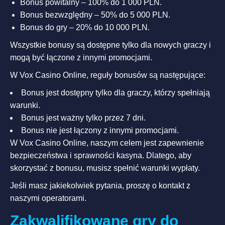
Bonus powitalny – 100% do 1 000 PLN.
Bonus bezwzględny – 50% do 5 000 PLN.
Bonus do gry – 20% do 10 000 PLN.
Wszystkie bonusy są dostępne tylko dla nowych graczy i
mogą być łączone z innymi promocjami.
W Vox Casino Online, reguły bonusów są następujące:
Bonus jest dostępny tylko dla graczy, którzy spełniają
warunki.
Bonus jest ważny tylko przez 7 dni.
Bonus nie jest łączony z innymi promocjami.
W Vox Casino Online, naszym celem jest zapewnienie
bezpieczeństwa i sprawności kasyna. Dlatego, aby
skorzystać z bonusu, musisz spełnić warunki wypłaty.
Jeśli masz jakiekolwiek pytania, proszę o kontakt z
naszymi operatorami.
Zakwalifikowane gry do