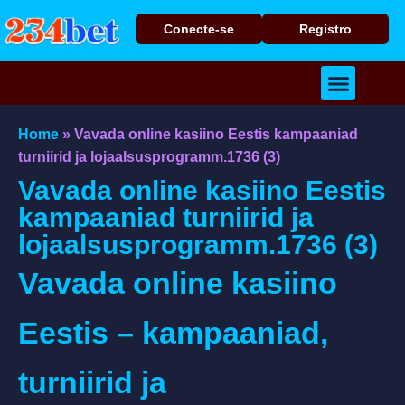
Conecte-se
Registro
Baixar Aplicativo
Caça Níqueis
Cassino Ao Vivo
Home
»
Vavada online kasiino Eestis kampaaniad
turniirid ja lojaalsusprogramm.1736 (3)
Vavada online kasiino Eestis
kampaaniad turniirid ja
lojaalsusprogramm.1736 (3)
Vavada online kasiino
Eestis – kampaaniad,
turniirid ja