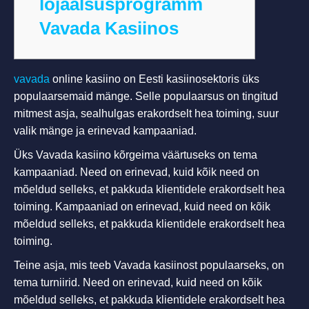
lojaalsusprogramm
Vavada Kasiinos
vavada
online kasiino on Eesti kasiinosektoris üks
populaarsemaid mänge. Selle populaarsus on tingitud
mitmest asja, sealhulgas erakordselt hea toiming, suur
valik mänge ja erinevad kampaaniad.
Üks Vavada kasiino kõrgeima väärtuseks on tema
kampaaniad. Need on erinevad, kuid kõik need on
mõeldud selleks, et pakkuda klientidele erakordselt hea
toiming. Kampaaniad on erinevad, kuid need on kõik
mõeldud selleks, et pakkuda klientidele erakordselt hea
toiming.
Teine asja, mis teeb Vavada kasiinost populaarseks, on
tema turniirid. Need on erinevad, kuid need on kõik
mõeldud selleks, et pakkuda klientidele erakordselt hea