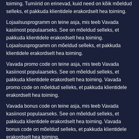
toiming. Turniirid on erinevad, kuid need on kõik mõeldud
selleks, et pakkuda klientidele erakordselt hea toiming.
Lojaalsusprogramm on teine asja, mis teeb Vavada
kasiinost populaarseks. See on mõeldud selleks, et
pakkuda klientidele erakordselt hea toiming.
Lojaalsusprogramm on mõeldud selleks, et pakkuda
klientidele erakordselt hea toiming.
Vavada promo code on teine asja, mis teeb Vavada
kasiinost populaarseks. See on mõeldud selleks, et
pakkuda klientidele erakordselt hea toiming. Vavada
promo code on mõeldud selleks, et pakkuda klientidele
erakordselt hea toiming.
Vavada bonus code on teine asja, mis teeb Vavada
kasiinost populaarseks. See on mõeldud selleks, et
pakkuda klientidele erakordselt hea toiming. Vavada
bonus code on mõeldud selleks, et pakkuda klientidele
erakordselt hea toiming.