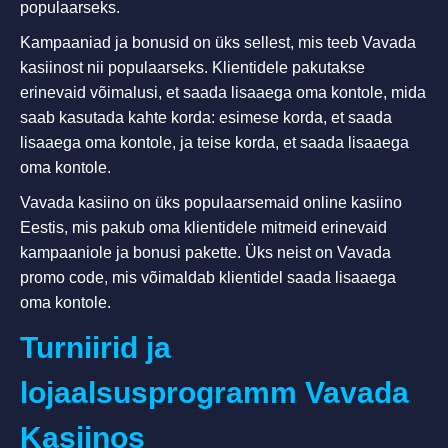
populaarseks.
Kampaaniad ja bonusid on üks sellest, mis teeb Vavada
kasiinost nii populaarseks. Klientidele pakutakse
erinevaid võimalusi, et saada lisaaega oma kontole, mida
saab kasutada kahte korda: esimese korda, et saada
lisaaega oma kontole, ja teise korda, et saada lisaaega
oma kontole.
Vavada kasiino on üks populaarsemaid online kasiino
Eestis, mis pakub oma klientidele mitmeid erinevaid
kampaaniole ja bonusi pakette. Üks neist on Vavada
promo code, mis võimaldab klientidel saada lisaaega
oma kontole.
Turniirid ja
lojaalsusprogramm Vavada
Kasiinos