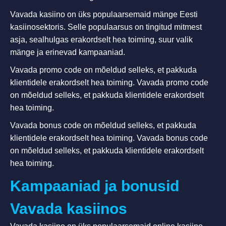
Vavada kasiino on üks populaarsemaid mänge Eesti
kasiinosektoris. Selle populaarsus on tingitud mitmest
asja, sealhulgas erakordselt hea toiming, suur valik
mänge ja erinevad kampaaniad.
Vavada promo code on mõeldud selleks, et pakkuda
klientidele erakordselt hea toiming. Vavada promo code
on mõeldud selleks, et pakkuda klientidele erakordselt
hea toiming.
Vavada bonus code on mõeldud selleks, et pakkuda
klientidele erakordselt hea toiming. Vavada bonus code
on mõeldud selleks, et pakkuda klientidele erakordselt
hea toiming.
Kampaaniad ja bonusid
Vavada kasiinos