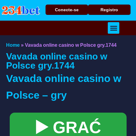
Conecte-se
Registro
Baixar Aplicativo
Caça Níqueis
Cassino Ao Vivo
Home
»
Vavada online casino w Polsce gry.1744
Vavada online casino w
Polsce gry.1744
Vavada online casino w
Polsce – gry
▶️ GRAĆ