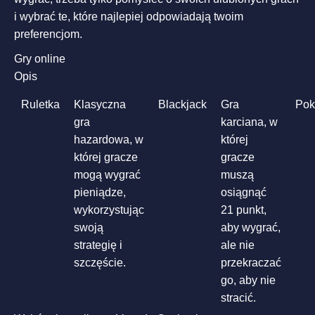
i wybrać te, które najlepiej odpowiadają twoim
preferencjom.
Gry online
Opis
Ruletka
Klasyczna
Blackjack
Gra
Pok
gra
karciana, w
hazardowa, w
której
której gracze
gracze
mogą wygrać
muszą
pieniądze,
osiągnąć
wykorzystując
21 punkt,
swoją
aby wygrać,
strategię i
ale nie
szczęście.
przekraczać
go, aby nie
stracić.