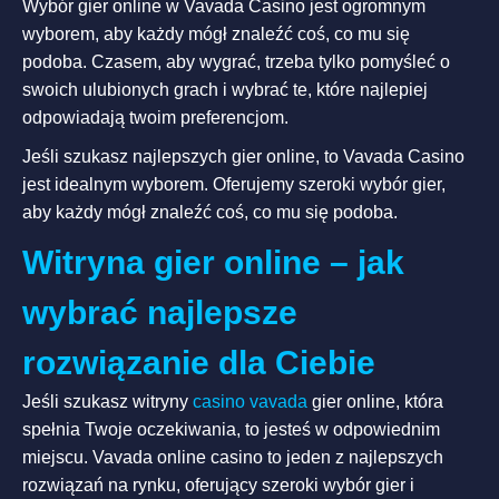
Wybór gier online w Vavada Casino jest ogromnym
wyborem, aby każdy mógł znaleźć coś, co mu się
podoba. Czasem, aby wygrać, trzeba tylko pomyśleć o
swoich ulubionych grach i wybrać te, które najlepiej
odpowiadają twoim preferencjom.
Jeśli szukasz najlepszych gier online, to Vavada Casino
jest idealnym wyborem. Oferujemy szeroki wybór gier,
aby każdy mógł znaleźć coś, co mu się podoba.
Witryna gier online – jak
wybrać najlepsze
rozwiązanie dla Ciebie
Jeśli szukasz witryny
casino vavada
gier online, która
spełnia Twoje oczekiwania, to jesteś w odpowiednim
miejscu. Vavada online casino to jeden z najlepszych
rozwiązań na rynku, oferujący szeroki wybór gier i