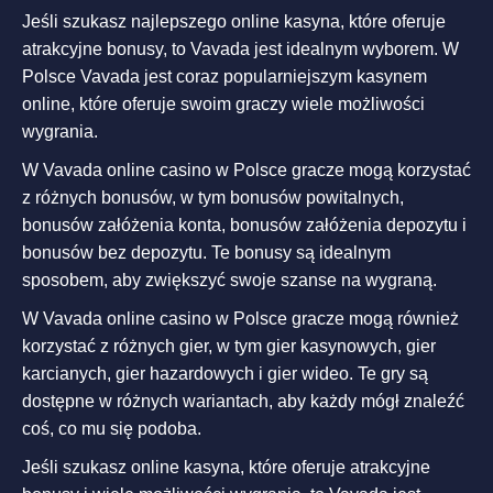
Jeśli szukasz najlepszego online kasyna, które oferuje
atrakcyjne bonusy, to Vavada jest idealnym wyborem. W
Polsce Vavada jest coraz popularniejszym kasynem
online, które oferuje swoim graczy wiele możliwości
wygrania.
W Vavada online casino w Polsce gracze mogą korzystać
z różnych bonusów, w tym bonusów powitalnych,
bonusów załóżenia konta, bonusów załóżenia depozytu i
bonusów bez depozytu. Te bonusy są idealnym
sposobem, aby zwiększyć swoje szanse na wygraną.
W Vavada online casino w Polsce gracze mogą również
korzystać z różnych gier, w tym gier kasynowych, gier
karcianych, gier hazardowych i gier wideo. Te gry są
dostępne w różnych wariantach, aby każdy mógł znaleźć
coś, co mu się podoba.
Jeśli szukasz online kasyna, które oferuje atrakcyjne