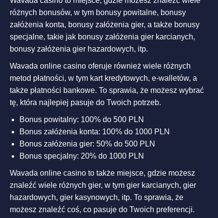
Wavada casino to miejsce, gdzie możesz znaleźć wiele
różnych bonusów, w tym bonusy powitalne, bonusy
załóżenia konta, bonusy załóżenia gier, a także bonusy
specjalne, takie jak bonusy załóżenia gier karcianych,
bonusy załóżenia gier hazardowych, itp.
Wavada online casino oferuje również wiele różnych
metod płatności, w tym kart kredytowych, e-walletów, a
także płatności bankowe. To sprawia, że możesz wybrać
tę, która najlepiej pasuje do Twoich potrzeb.
Bonus powitalny: 100% do 500 PLN
Bonus załóżenia konta: 100% do 1000 PLN
Bonus załóżenia gier: 50% do 500 PLN
Bonus specjalny: 20% do 1000 PLN
Wavada online casino to także miejsce, gdzie możesz
znaleźć wiele różnych gier, w tym gier karcianych, gier
hazardowych, gier kasynowych, itp. To sprawia, że
możesz znaleźć coś, co pasuje do Twoich preferencji.