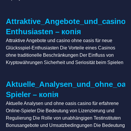
Attraktive_Angebote_und_casino_
Enthusiasten – копія
Attraktive Angebote und casino ohne oasis für neue
Glücksspiel-Enthusiasten Die Vorteile eines Casinos
ohne traditionelle Beschränkungen Der Einfluss von
Kryptowährungen Sicherheit und Seriosität beim Spielen
Aktuelle_Analysen_und_ohne_oasi
Spieler – копія
Aktuelle Analysen und ohne oasis casino für erfahrene
Online-Spieler Die Bedeutung von Lizenzierung und
Regulierung Die Rolle von unabhängigen Testinstituten
Bonusangebote und Umsatzbedingungen Die Bedeutung