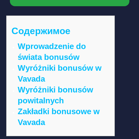
Содержимое
Wprowadzenie do
świata bonusów
Wyróżniki bonusów w
Vavada
Wyróżniki bonusów
powitalnych
Zakładki bonusowe w
Vavada