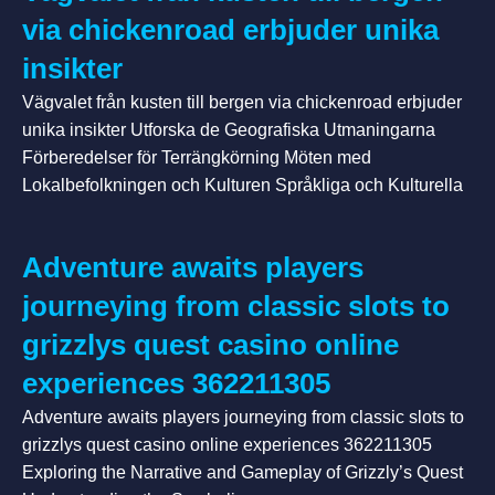
via chickenroad erbjuder unika
insikter
Vägvalet från kusten till bergen via chickenroad erbjuder
unika insikter Utforska de Geografiska Utmaningarna
Förberedelser för Terrängkörning Möten med
Lokalbefolkningen och Kulturen Språkliga och Kulturella
Adventure awaits players
journeying from classic slots to
grizzlys quest casino online
experiences 362211305
Adventure awaits players journeying from classic slots to
grizzlys quest casino online experiences 362211305
Exploring the Narrative and Gameplay of Grizzly’s Quest