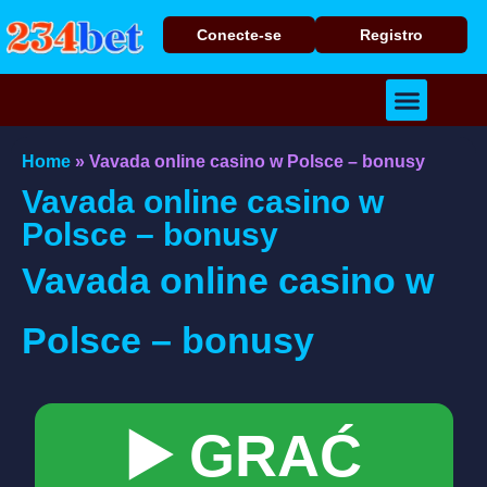
Conecte-se
Registro
Baixar Aplicativo
Caça Níqueis
Cassino Ao Vivo
Home
»
Vavada online casino w Polsce – bonusy
Vavada online casino w
Polsce – bonusy
Vavada online casino w
Polsce – bonusy
▶️ GRAĆ