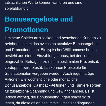
tatsächlichen Werte können variieren und sind
spielabhängig.
Bonusangebote und
Promotionen
Um neue Spieler anzulocken und bestehende Kunden zu
belohnen, bietet das nv casino attraktive Bonusangebote
und Promotionen an. Ein typischer Willkommensbonus
besteht aus einem Einzahlungsbonus, bei dem der
eingezahlte Betrag bis zu einem bestimmten Prozentsatz
verdoppelt wird. Zusätzlich können Freispiele für
Spielautomaten vergeben werden. Auch regelmäßige
Aktionen wie wöchentliche oder monatliche
Bonusangebote, Cashback-Aktionen und Turniere sorgen
für zusätzliche Spannung und Gewinnchancen. Es ist
jedoch wichtig, die Bonusbedingungen sorgfältig zu
lesen, da diese oft an bestimmte Umsatzbedingungen