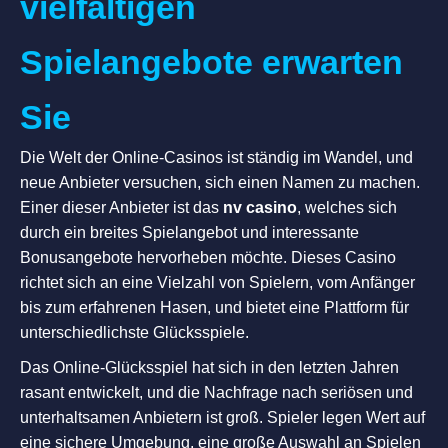
vielfältigen
Spielangebote erwarten
Sie
Die Welt der Online-Casinos ist ständig im Wandel, und
neue Anbieter versuchen, sich einen Namen zu machen.
Einer dieser Anbieter ist das
nv casino
, welches sich
durch ein breites Spielangebot und interessante
Bonusangebote hervorheben möchte. Dieses Casino
richtet sich an eine Vielzahl von Spielern, vom Anfänger
bis zum erfahrenen Hasen, und bietet eine Plattform für
unterschiedlichste Glücksspiele.
Das Online-Glücksspiel hat sich in den letzten Jahren
rasant entwickelt, und die Nachfrage nach seriösen und
unterhaltsamen Anbietern ist groß. Spieler legen Wert auf
eine sichere Umgebung, eine große Auswahl an Spielen