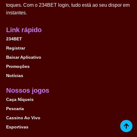
toques. Com o 234BET login, tudo está ao seu dispor em
instantes.
Link rápido
234BET
Registrar
Baixar Aplicativo
Promoções
Notícias
Nossos jogos
Caça Níqueis
Pescaria
Cassino Ao Vivo
Esportivas