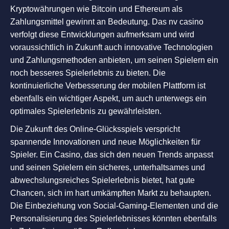
Kryptowährungen wie Bitcoin und Ethereum als
Zahlungsmittel gewinnt an Bedeutung. Das nv casino
verfolgt diese Entwicklungen aufmerksam und wird
voraussichtlich in Zukunft auch innovative Technologien
und Zahlungsmethoden anbieten, um seinen Spielern ein
noch besseres Spielerlebnis zu bieten. Die
kontinuierliche Verbesserung der mobilen Plattform ist
ebenfalls ein wichtiger Aspekt, um auch unterwegs ein
optimales Spielerlebnis zu gewährleisten.
Die Zukunft des Online-Glücksspiels verspricht
spannende Innovationen und neue Möglichkeiten für
Spieler. Ein Casino, das sich den neuen Trends anpasst
und seinen Spielern ein sicheres, unterhaltsames und
abwechslungsreiches Spielerlebnis bietet, hat gute
Chancen, sich im hart umkämpften Markt zu behaupten.
Die Einbeziehung von Social-Gaming-Elementen und die
Personalisierung des Spielerlebnisses könnten ebenfalls