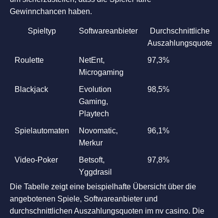
Gewinnchancen haben.
Spieltyp
Softwareanbieter
Durchschnittliche
Auszahlungsquote
Roulette
NetEnt,
97,3%
Microgaming
Blackjack
Evolution
98,5%
Gaming,
Playtech
Spielautomaten
Novomatic,
96,1%
Merkur
Video-Poker
Betsoft,
97,8%
Yggdrasil
Die Tabelle zeigt eine beispielhafte Übersicht über die
angebotenen Spiele, Softwareanbieter und
durchschnittlichen Auszahlungsquoten im nv casino. Die