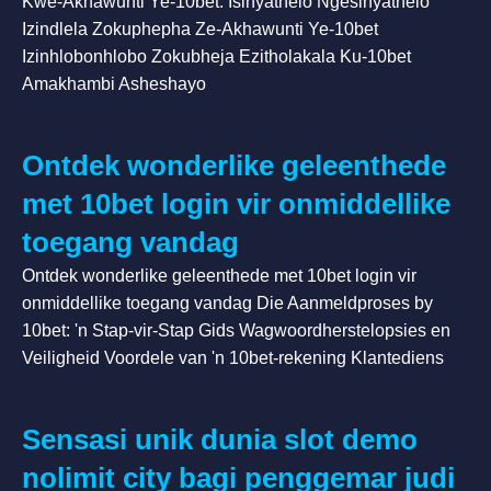
Kwe-Akhawunti Ye-10bet: Isinyathelo Ngesinyathelo
Izindlela Zokuphepha Ze-Akhawunti Ye-10bet
Izinhlobonhlobo Zokubheja Ezitholakala Ku-10bet
Amakhambi Asheshayo
Ontdek wonderlike geleenthede
met 10bet login vir onmiddellike
toegang vandag
Ontdek wonderlike geleenthede met 10bet login vir
onmiddellike toegang vandag Die Aanmeldproses by
10bet: 'n Stap-vir-Stap Gids Wagwoordherstelopsies en
Veiligheid Voordele van 'n 10bet-rekening Klantediens
Sensasi unik dunia slot demo
nolimit city bagi penggemar judi