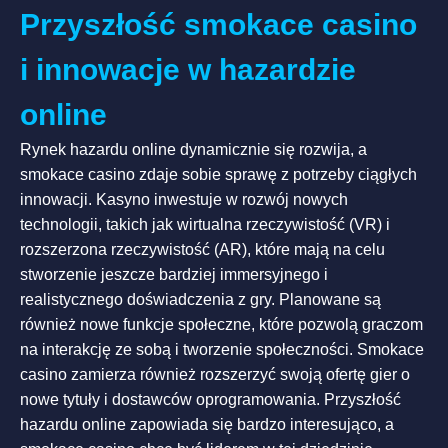
Przyszłość smokace casino
i innowacje w hazardzie
online
Rynek hazardu online dynamicznie się rozwija, a
smokace casino zdaje sobie sprawę z potrzeby ciągłych
innowacji. Kasyno inwestuje w rozwój nowych
technologii, takich jak wirtualna rzeczywistość (VR) i
rozszerzona rzeczywistość (AR), które mają na celu
stworzenie jeszcze bardziej immersyjnego i
realistycznego doświadczenia z gry. Planowane są
również nowe funkcje społeczne, które pozwolą graczom
na interakcję ze sobą i tworzenie społeczności. Smokace
casino zamierza również rozszerzyć swoją ofertę gier o
nowe tytuły i dostawców oprogramowania. Przyszłość
hazardu online zapowiada się bardzo interesująco, a