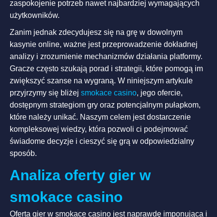
zaspokojenie potrzeb nawet najbardziej wymagających
użytkowników.
Zanim jednak zdecydujesz się na grę w dowolnym
kasynie online, ważne jest przeprowadzenie dokładnej
analizy i zrozumienie mechanizmów działania platformy.
Gracze często szukają porad i strategii, które pomogą im
zwiększyć szanse na wygraną. W niniejszym artykule
przyjrzymy się bliżej
smokace casino
, jego ofercie,
dostępnym strategiom gry oraz potencjalnym pułapkom,
które należy unikać. Naszym celem jest dostarczenie
kompleksowej wiedzy, która pozwoli ci podejmować
świadome decyzje i cieszyć się grą w odpowiedzialny
sposób.
Analiza oferty gier w
smokace casino
Oferta gier w smokace casino jest naprawdę imponująca i