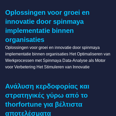
Oplossingen voor groei en
innovatie door spinmaya
implementatie binnen
organisaties
Oplossingen voor groei en innovatie door spinmaya
implementatie binnen organisaties Het Optimaliseren van
Werkprocessen met Spinmaya Data-Analyse als Motor
voor Verbetering Het Stimuleren van Innovatie
Ανάλυση κερδοφορίας και
στρατηγικές γύρω από το
thorfortune για βέλτιστα
αποτελέσματα