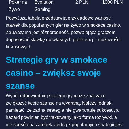
Poker na
Evolution
2 PLN
1000 PLN
Żywo
Gaming
Powyższa tabela przedstawia przykładowe wartości
stawek dla popularnych gier na żywo w smokace casino.
Zauważalna jest różnorodność, pozwalająca graczom
dopasować stawkę do własnych preferencji i możliwości
finansowych.
Strategie gry w smokace
casino – zwiększ swoje
szanse
Wybór odpowiedniej strategii gry może znacząco
zwiększyć twoje szanse na wygraną. Należy jednak
pamiętać, że żadna strategia nie gwarantuje sukcesu, a
hazard powinien być traktowany jako forma rozrywki, a
nie sposób na zarobek. Jedną z popularnych strategii jest