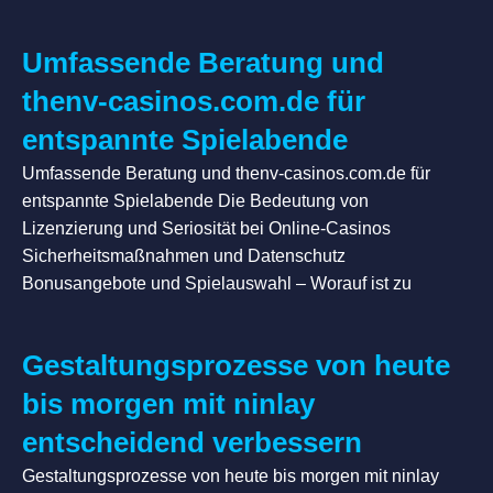
Umfassende Beratung und
thenv-casinos.com.de für
entspannte Spielabende
Umfassende Beratung und thenv-casinos.com.de für
entspannte Spielabende Die Bedeutung von
Lizenzierung und Seriosität bei Online-Casinos
Sicherheitsmaßnahmen und Datenschutz
Bonusangebote und Spielauswahl – Worauf ist zu
Gestaltungsprozesse von heute
bis morgen mit ninlay
entscheidend verbessern
Gestaltungsprozesse von heute bis morgen mit ninlay