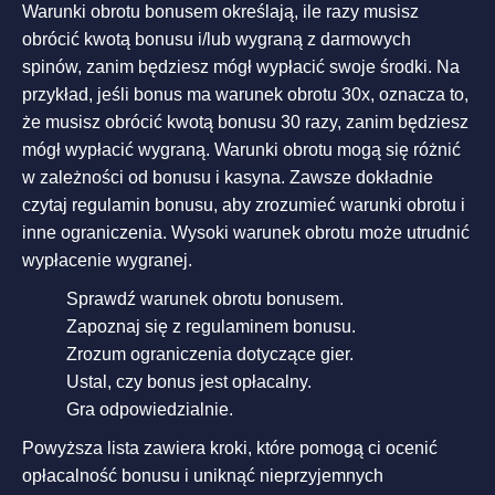
Warunki obrotu bonusem określają, ile razy musisz
obrócić kwotą bonusu i/lub wygraną z darmowych
spinów, zanim będziesz mógł wypłacić swoje środki. Na
przykład, jeśli bonus ma warunek obrotu 30x, oznacza to,
że musisz obrócić kwotą bonusu 30 razy, zanim będziesz
mógł wypłacić wygraną. Warunki obrotu mogą się różnić
w zależności od bonusu i kasyna. Zawsze dokładnie
czytaj regulamin bonusu, aby zrozumieć warunki obrotu i
inne ograniczenia. Wysoki warunek obrotu może utrudnić
wypłacenie wygranej.
Sprawdź warunek obrotu bonusem.
Zapoznaj się z regulaminem bonusu.
Zrozum ograniczenia dotyczące gier.
Ustal, czy bonus jest opłacalny.
Gra odpowiedzialnie.
Powyższa lista zawiera kroki, które pomogą ci ocenić
opłacalność bonusu i uniknąć nieprzyjemnych