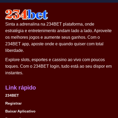
Sinta a adrenalina na 234BET plataforma, onde
estratégia e entretenimento andam lado a lado. Aproveite
os melhores jogos e aumente seus ganhos. Com o
234BET app, aposte onde e quando quiser com total
liberdade.
Explore slots, esportes e cassino ao vivo com poucos
toques. Com o 234BET login, tudo está ao seu dispor em
instantes.
Link rápido
234BET
Registrar
Baixar Aplicativo