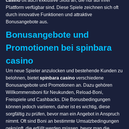
casino
oft auch exklusive Slots an, die nur auf ihrer
Plattform verfügbar sind. Diese Spiele zeichnen sich oft
durch innovative Funktionen und attraktive
Bonusangebote aus.
Bonusangebote und
Promotionen bei spinbara
casino
Um neue Spieler anzulocken und bestehende Kunden zu
belohnen, bietet
spinbara casino
verschiedene
Bonusangebote und Promotionen an. Dazu gehören
Willkommensboni für Neukunden, Reload-Boni,
Freispiele und Cashbacks. Die Bonusbedingungen
können jedoch variieren, daher ist es wichtig, diese
sorgfältig zu prüfen, bevor man ein Angebot in Anspruch
nimmt. Oft sind Boni an bestimmte Umsatzbedingungen
geknüpft, die erfüllt werden müssen, bevor man die