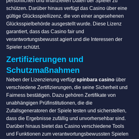
persönlichen und finanziellen Daten der Spieler zu
schützen. Darüber hinaus verfügt das Casino über eine
gültige Glücksspiellizenz, die von einer angesehenen
Glücksspielbehörde ausgestellt wurde. Diese Lizenz
garantiert, dass das Casino fair und
verantwortungsbewusst agiert und die Interessen der
Spieler schützt.
Zertifizierungen und
Schutzmaßnahmen
Neben der Lizenzierung verfügt
spinbara casino
über
verschiedene Zertifizierungen, die seine Sicherheit und
Fairness bestätigen. Dazu gehören Zertifikate von
unabhängigen Prüfinstitutionen, die die
Zufallsgeneratoren der Spiele testen und sicherstellen,
dass die Ergebnisse zufällig und unvorhersehbar sind.
Darüber hinaus bietet das Casino verschiedene Tools
und Funktionen zum verantwortungsbewussten Spielen