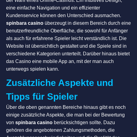
der Wahl eines Online-Casinos. Ein intuitives Design,
eine einfache Navigation und ein effizienter
Kundenservice können den Unterschied ausmachen.
spinbara casino
überzeugt in diesem Bereich durch eine
benutzerfreundliche Oberfläche, die sowohl für Anfänger
als auch für erfahrene Spieler leicht verständlich ist. Die
Website ist übersichtlich gestaltet und die Spiele sind in
verschiedene Kategorien unterteilt. Darüber hinaus bietet
das Casino eine mobile App an, mit der man auch
unterwegs spielen kann.
Zusätzliche Aspekte und
Tipps für Spieler
Über die oben genannten Bereiche hinaus gibt es noch
einige zusätzliche Aspekte, die man bei der Bewertung
von
spinbara casino
berücksichtigen sollte. Dazu
gehören die angebotenen Zahlungsmethoden, die