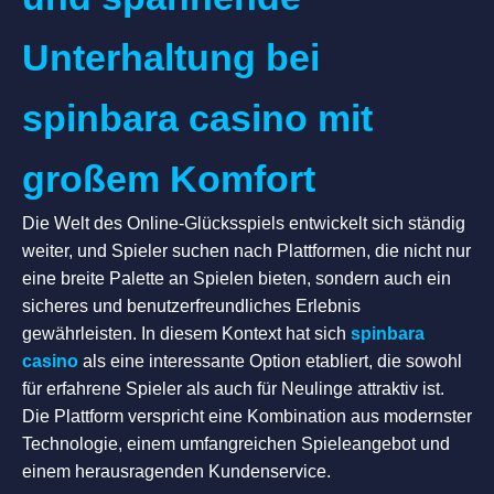
Unterhaltung bei
spinbara casino mit
großem Komfort
Die Welt des Online-Glücksspiels entwickelt sich ständig
weiter, und Spieler suchen nach Plattformen, die nicht nur
eine breite Palette an Spielen bieten, sondern auch ein
sicheres und benutzerfreundliches Erlebnis
gewährleisten. In diesem Kontext hat sich
spinbara
casino
als eine interessante Option etabliert, die sowohl
für erfahrene Spieler als auch für Neulinge attraktiv ist.
Die Plattform verspricht eine Kombination aus modernster
Technologie, einem umfangreichen Spieleangebot und
einem herausragenden Kundenservice.