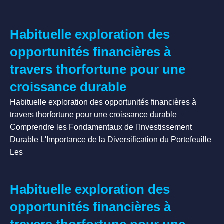
Habituelle exploration des
opportunités financières à
travers thorfortune pour une
croissance durable
Habituelle exploration des opportunités financières à
travers thorfortune pour une croissance durable
Comprendre les Fondamentaux de l'Investissement
Durable L'Importance de la Diversification du Portefeuille
Les
Habituelle exploration des
opportunités financières à