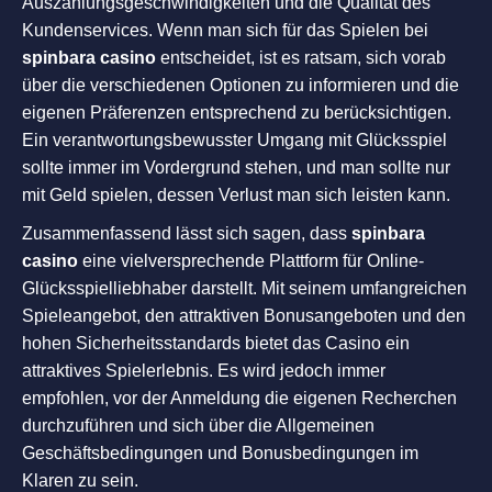
Auszahlungsgeschwindigkeiten und die Qualität des
Kundenservices. Wenn man sich für das Spielen bei
spinbara casino
entscheidet, ist es ratsam, sich vorab
über die verschiedenen Optionen zu informieren und die
eigenen Präferenzen entsprechend zu berücksichtigen.
Ein verantwortungsbewusster Umgang mit Glücksspiel
sollte immer im Vordergrund stehen, und man sollte nur
mit Geld spielen, dessen Verlust man sich leisten kann.
Zusammenfassend lässt sich sagen, dass
spinbara
casino
eine vielversprechende Plattform für Online-
Glücksspielliebhaber darstellt. Mit seinem umfangreichen
Spieleangebot, den attraktiven Bonusangeboten und den
hohen Sicherheitsstandards bietet das Casino ein
attraktives Spielerlebnis. Es wird jedoch immer
empfohlen, vor der Anmeldung die eigenen Recherchen
durchzuführen und sich über die Allgemeinen
Geschäftsbedingungen und Bonusbedingungen im
Klaren zu sein.