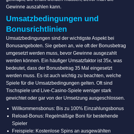
Gewinne auszahlen kann.
Umsatzbedingungen und
Bonusrichtlinien
Umsatzbedingungen sind der wichtigste Aspekt bei
Bonusangeboten. Sie geben an, wie oft der Bonusbetrag
umgesetzt werden muss, bevor Gewinne ausgezahlt
werden können. Ein häufiger Umsatzfaktor ist 35x, was
bedeutet, dass der Bonusbetrag 35 Mal eingesetzt
werden muss. Es ist auch wichtig zu beachten, welche
Spiele für die Umsatzbedingungen gelten. Oft sind
Tischspiele und Live-Casino-Spiele weniger stark
gewichtet oder gar von der Umsetzung ausgeschlossen.
Willkommensbonus: Bis zu 100% Einzahlungsbonus
Reload-Bonus: Regelmäßige Boni für bestehende
Spieler
Freispiele: Kostenlose Spins an ausgewählten