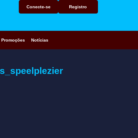
Conecte-se
Registro
Promoções
Notícias
s_speelplezier