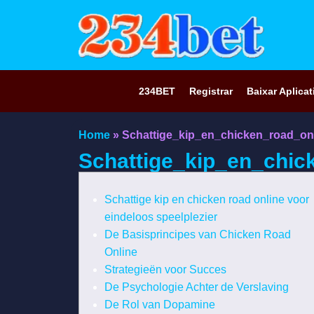
234BET
Registrar
Baixar Aplicat
Home
»
Schattige_kip_en_chicken_road_onl
Schattige_kip_en_chic
Schattige kip en chicken road online voor
eindeloos speelplezier
De Basisprincipes van Chicken Road
Online
Strategieën voor Succes
De Psychologie Achter de Verslaving
De Rol van Dopamine