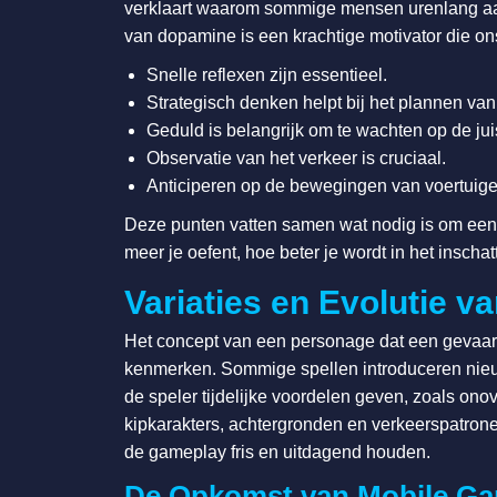
verklaart waarom sommige mensen urenlang aan
van dopamine is een krachtige motivator die on
Snelle reflexen zijn essentieel.
Strategisch denken helpt bij het plannen van
Geduld is belangrijk om te wachten op de jui
Observatie van het verkeer is cruciaal.
Anticiperen op de bewegingen van voertuige
Deze punten vatten samen wat nodig is om een 
meer je oefent, hoe beter je wordt in het inscha
Variaties en Evolutie v
Het concept van een personage dat een gevaarlij
kenmerken. Sommige spellen introduceren nieu
de speler tijdelijke voordelen geven, zoals ono
kipkarakters, achtergronden en verkeerspatronen
de gameplay fris en uitdagend houden.
De Opkomst van Mobile G