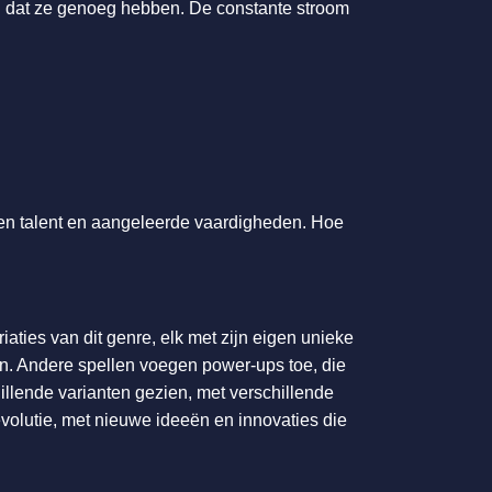
n dat ze genoeg hebben. De constante stroom
en talent en aangeleerde vaardigheden. Hoe
aties van dit genre, elk met zijn eigen unieke
n. Andere spellen voegen power-ups toe, die
hillende varianten gezien, met verschillende
evolutie, met nieuwe ideeën en innovaties die