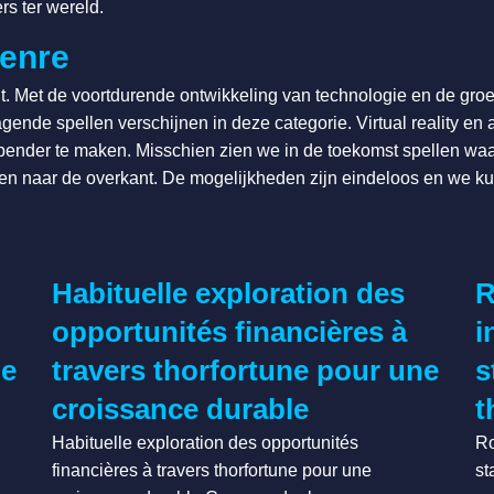
rs ter wereld.
enre
it. Met de voortdurende ontwikkeling van technologie en de gro
gende spellen verschijnen in deze categorie. Virtual reality e
nder te maken. Misschien zien we in de toekomst spellen waari
en naar de overkant. De mogelijkheden zijn eindeloos en we k
Habituelle exploration des
R
opportunités financières à
i
ne
travers thorfortune pour une
s
croissance durable
t
Habituelle exploration des opportunités
Ro
financières à travers thorfortune pour une
st