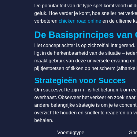
De populariteit van dit type spel komt voort uit
geluk. Hoe verder je komt, hoe sneller het verkee
verbeteren
chicken road online
en de ultieme ka
De Basisprincipes van
Het concept achter
is op zichzelf al intrigere
ligt in de herkenbaarheid van de situatie – ied
maakt gebruik van deze universele ervaring en t
pijltjestoetsen of tikken op het scherm (afhankel
Strategieën voor Succes
Om succesvol te zijn in
, is het belangrijk om 
overhaast. Observeer het verkeer en zoek naar
andere belangrijke strategie is om je te concent
overzicht te houden en sneller te reageren op 
behalen.
Voertuigtype
Sne