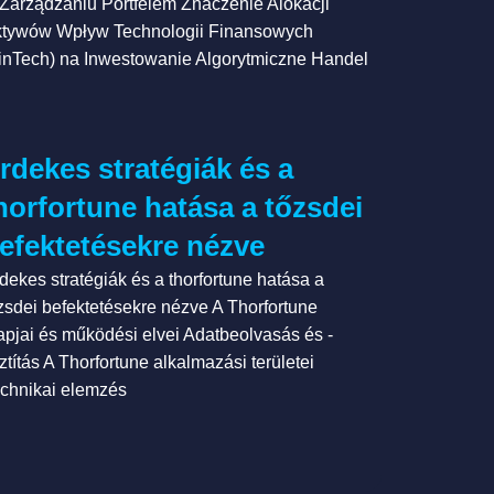
Zarządzaniu Portfelem Znaczenie Alokacji
tywów Wpływ Technologii Finansowych
inTech) na Inwestowanie Algorytmiczne Handel
rdekes stratégiák és a
horfortune hatása a tőzsdei
efektetésekre nézve
dekes stratégiák és a thorfortune hatása a
zsdei befektetésekre nézve A Thorfortune
apjai és működési elvei Adatbeolvasás és -
sztítás A Thorfortune alkalmazási területei
chnikai elemzés