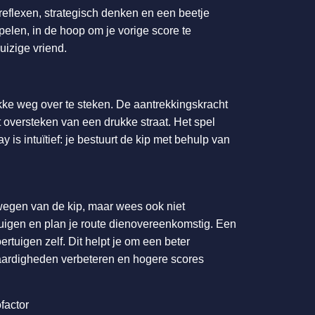
 reflexen, strategisch denken en een beetje
spelen, in de hoop om je vorige score te
uizige vriend.
ukke weg over te steken. De aantrekkingskracht
t oversteken van een drukke straat. Het spel
s intuïtief: je bestuurt de kip met behulp van
bewegen van de kip, maar wees ook niet
uigen en plan je route dienovereenkomstig. Een
rtuigen zelf. Dit helpt je om een beter
 vaardigheden verbeteren en hogere scores
factor