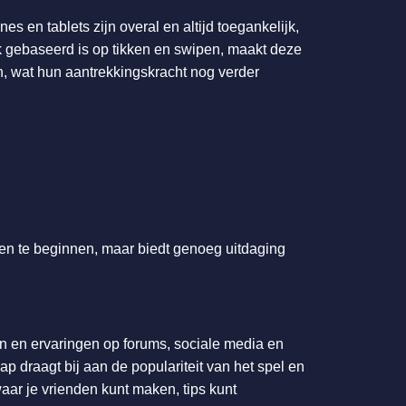
es en tablets zijn overal en altijd toegankelijk,
k gebaseerd is op tikken en swipen, maakt deze
n, wat hun aantrekkingskracht nog verder
en te beginnen, maar biedt genoeg uitdaging
ën en ervaringen op forums, sociale media en
draagt bij aan de populariteit van het spel en
aar je vrienden kunt maken, tips kunt