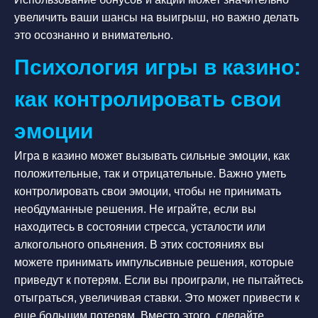
увеличить ваши шансы на выигрыш, но важно делать
это осознанно и внимательно.
Психология игры в казино:
как контролировать свои
эмоции
Игра в казино может вызывать сильные эмоции, как
положительные, так и отрицательные. Важно уметь
контролировать свои эмоции, чтобы не принимать
необдуманные решения. Не играйте, если вы
находитесь в состоянии стресса, усталости или
алкогольного опьянения. В этих состояниях вы
можете принимать импульсивные решения, которые
приведут к потерям. Если вы проиграли, не пытайтесь
отыграться, увеличивая ставки. Это может привести к
еще большим потерям. Вместо этого, сделайте