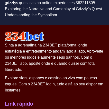
grizzlys quest casino online experiences 362211305
Exploring the Narrative and Gameplay of Grizzly’s Quest
Understanding the Symbolism
Sinta a adrenalina na 234BET plataforma, onde
estratégia e entretenimento andam lado a lado. Aproveite
os melhores jogos e aumente seus ganhos. Com o
234BET app, aposte onde e quando quiser com total
liberdade.
Explore slots, esportes e cassino ao vivo com poucos
toques. Com o 234BET login, tudo está ao seu dispor em
instantes.
Link rápido