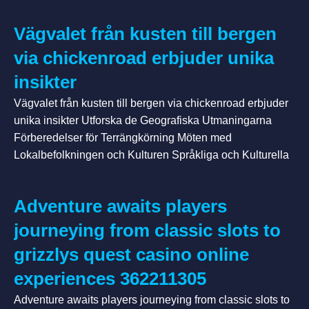
Vägvalet från kusten till bergen
via chickenroad erbjuder unika
insikter
Vägvalet från kusten till bergen via chickenroad erbjuder
unika insikter Utforska de Geografiska Utmaningarna
Förberedelser för Terrängkörning Möten med
Lokalbefolkningen och Kulturen Språkliga och Kulturella
Adventure awaits players
journeying from classic slots to
grizzlys quest casino online
experiences 362211305
Adventure awaits players journeying from classic slots to