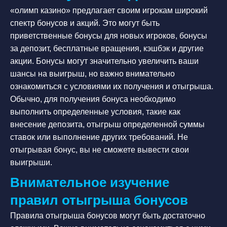
«олимп казино» предлагает своим игрокам широкий
спектр бонусов и акций. Это могут быть
приветственные бонусы для новых игроков, бонусы
за депозит, бесплатные вращения, кэшбэк и другие
акции. Бонусы могут значительно увеличить ваши
шансы на выигрыш, но важно внимательно
ознакомиться с условиями их получения и отыгрыша.
Обычно, для получения бонуса необходимо
выполнить определенные условия, такие как
внесение депозита, отыгрыш определенной суммы
ставок или выполнение других требований. Не
отыгрывая бонус, вы не сможете вывести свои
выигрыши.
Внимательное изучение
правил отыгрыша бонусов
Правила отыгрыша бонусов могут быть достаточно