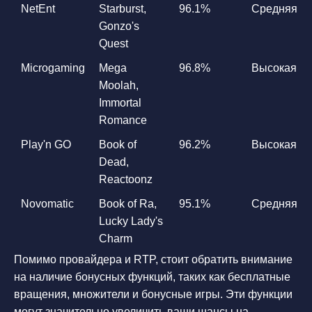
NetEnt
Starburst,
96.1%
Средняя
Gonzo's
Quest
Microgaming
Mega
96.8%
Высокая
Moolah,
Immortal
Romance
Play'n GO
Book of
96.2%
Высокая
Dead,
Reactoonz
Novomatic
Book of Ra,
95.1%
Средняя
Lucky Lady's
Charm
Помимо провайдера и RTP, стоит обратить внимание
на наличие бонусных функций, таких как бесплатные
вращения, множители и бонусные игры. Эти функции
могут значительно увеличить ваши шансы на