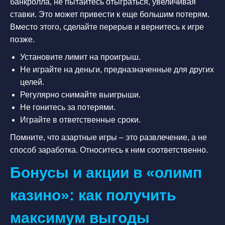
банкролла, не пытайтесь отыграться, увеличивая
ставки. Это может привести к еще большим потерям.
Вместо этого, сделайте перерыв и вернитесь к игре
позже.
Установите лимит на проигрыш.
Не играйте на деньги, предназначенные для других
целей.
Регулярно снимайте выигрыши.
Не гонитесь за потерями.
Играйте в ответственные сроки.
Помните, что азартные игры – это развлечение, а не
способ заработка. Относитесь к ним соответственно.
Бонусы и акции в «олимп
казино»: как получить
максимум выгоды