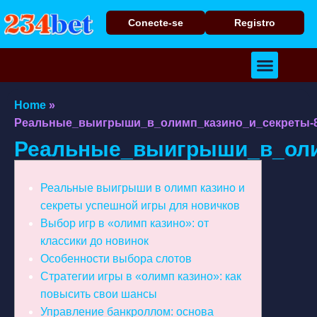
Conecte-se
Registro
Baixar Aplicativo
Caça Níqueis
Cassino Ao Vivo
Home
»
Реальные_выигрыши_в_олимп_казино_и_секреты-8
Реальные_выигрыши_в_оли
Реальные выигрыши в олимп казино и
секреты успешной игры для новичков
Выбор игр в «олимп казино»: от
классики до новинок
Особенности выбора слотов
Стратегии игры в «олимп казино»: как
повысить свои шансы
Управление банкроллом: основа