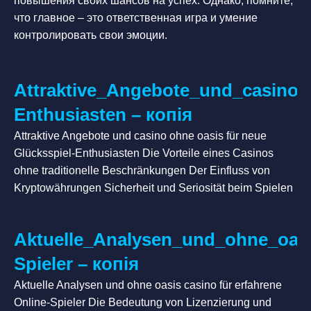
повышения своих шансов на успех. Однако, помните,
что главное – это ответственная игра и умение
контролировать свои эмоции.
Attraktive_Angebote_und_casino_
Enthusiasten – копія
Attraktive Angebote und casino ohne oasis für neue
Glücksspiel-Enthusiasten Die Vorteile eines Casinos
ohne traditionelle Beschränkungen Der Einfluss von
Kryptowährungen Sicherheit und Seriosität beim Spielen
Aktuelle_Analysen_und_ohne_oasi
Spieler – копія
Aktuelle Analysen und ohne oasis casino für erfahrene
Online-Spieler Die Bedeutung von Lizenzierung und