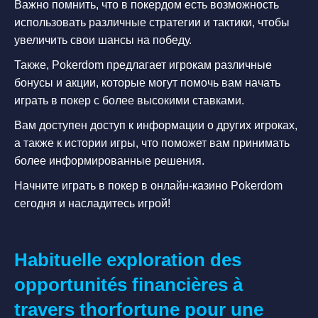
Важно помнить, что в покердом есть возможность
использовать различные стратегии и тактики, чтобы
увеличить свои шансы на победу.
Также, Pokerdom предлагает игрокам различные
бонусы и акции, которые могут помочь вам начать
играть в покер с более высокими ставками.
Вам доступен доступ к информации о других игроках,
а также к истории игры, что поможет вам принимать
более информированные решения.
Начните играть в покер в онлайн-казино Pokerdom
сегодня и насладитесь игрой!
Habituelle exploration des
opportunités financières à
travers thorfortune pour une