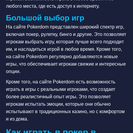
любого места, где есть доступ к интернету.
Большой выбор игр
На сайте Pokerdom представлен широкий спектр игр,
включая покер, рулетку, бинго и другие. Это позволяет
игрокам выбрать игру, которая лучше всего подходит
им, и насладиться игрой в любое время. Кроме того,
на сайте Pokerdom регулярно добавляются новые
игры, что обеспечивает игрокам свежие и интересные
опции.
Кроме того, на сайте Pokerdom есть возможность
играть в игры с реальными игроками, что создает
более реалистичный опыт игры. Это позволяет
игрокам испытать эмоции, которые они обычно
испытывают в традиционных казино, но с комфортом
и из дома.
Как играть в покер в