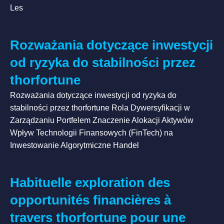
Les
Rozważania dotyczące inwestycji
od ryzyka do stabilności przez
thorfortune
Rozważania dotyczące inwestycji od ryzyka do
stabilności przez thorfortune Rola Dywersyfikacji w
Zarządzaniu Portfelem Znaczenie Alokacji Aktywów
Wpływ Technologii Finansowych (FinTech) na
Inwestowanie Algorytmiczne Handel
Habituelle exploration des
opportunités financières à
travers thorfortune pour une