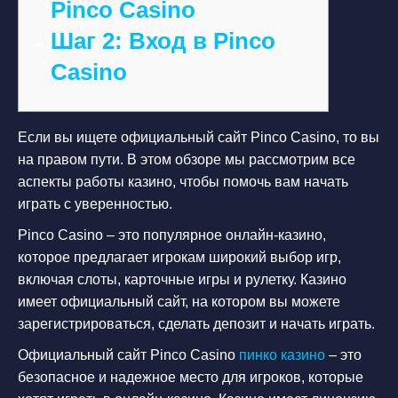
Pinco Casino
Шаг 2: Вход в Pinco
Casino
Если вы ищете официальный сайт Pinco Casino, то вы
на правом пути. В этом обзоре мы рассмотрим все
аспекты работы казино, чтобы помочь вам начать
играть с уверенностью.
Pinco Casino – это популярное онлайн-казино,
которое предлагает игрокам широкий выбор игр,
включая слоты, карточные игры и рулетку. Казино
имеет официальный сайт, на котором вы можете
зарегистрироваться, сделать депозит и начать играть.
Официальный сайт Pinco Casino
пинко казино
– это
безопасное и надежное место для игроков, которые