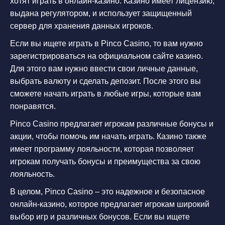
хотят играть в онлайн-казино. Казино имеет лицензию,
выдана регулятором, и использует защищенный
сервер для хранения данных игроков.
Если вы ищете играть в Pinco Casino, то вам нужно
зарегистрироваться на официальном сайте казино.
Для этого вам нужно ввести свои личные данные,
выбрать валюту и сделать депозит. После этого вы
сможете начать играть в любые игры, которые вам
понравятся.
Pinco Casino предлагает игрокам различные бонусы и
акции, чтобы помочь им начать играть. Казино также
имеет программу лояльности, которая позволяет
игрокам получать бонусы и преимущества за свою
лояльность.
В целом, Pinco Casino – это надежное и безопасное
онлайн-казино, которое предлагает игрокам широкий
выбор игр и различных бонусов. Если вы ищете