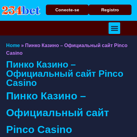
Conecte-se
Registro
Baixar Aplicativo
Caça Níqueis
Cassino Ao Vivo
Home
»
Пинко Казино – Официальный сайт Pinco
Casino
Пинко Казино –
Официальный сайт Pinco
Casino
Пинко Казино –
Официальный сайт
Pinco Casino