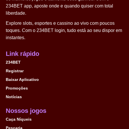
234BET app, aposte onde e quando quiser com total
liberdade.
Explore slots, esportes e cassino ao vivo com poucos
toques. Com o 234BET login, tudo está ao seu dispor em
instantes.
Link rápido
234BET
Registrar
Baixar Aplicativo
Promoções
Notícias
Nossos jogos
Caça Níqueis
Pescaria