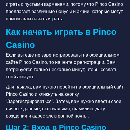
играть с пустыми карманами, потому что Pinco Casino
предлагает различные бонусы и акции, которые могут
помочь вам начать играть.
Как начать играть в Pinco
Casino
Если вы еще не зарегистрированы на официальном
сайте Pinco Casino, то начните с регистрации. Вам
потребуется только несколько минут, чтобы создать
свой аккаунт.
Для начала, вам нужно перейти на официальный сайт
Pinco Casino и кликнуть на кнопку
“Зарегистрироваться”. Затем, вам нужно ввести свои
личные данные, включая имя, фамилию, дату
рождения и адрес электронной почты.
Шаг 2: Вход в Pinco Casino