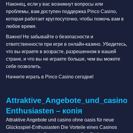
Наконец, если у вас возникнут вопросы или
проблемы, вам доступен поддержка Pinco Casino,
которая работает круглосуточно, чтобы помочь вам в
любое время.
Важно! Не забывайте о безопасности и
ответственности при игре в онлайн-казино. Убедитесь,
что вы играете в возрасте, разрешенном в вашей
стране, и что вы не играете больше, чем вы можете
себе позволить.
Начните играть в Pinco Casino сегодня!
Attraktive_Angebote_und_casino_
Enthusiasten – копія
Attraktive Angebote und casino ohne oasis für neue
Glücksspiel-Enthusiasten Die Vorteile eines Casinos