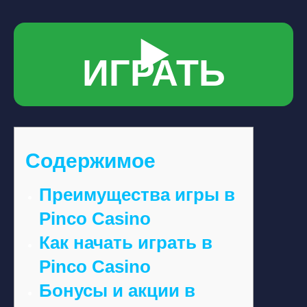
▶️
ИГРАТЬ
Содержимое
Преимущества игры в
Pinco Casino
Как начать играть в
Pinco Casino
Бонусы и акции в