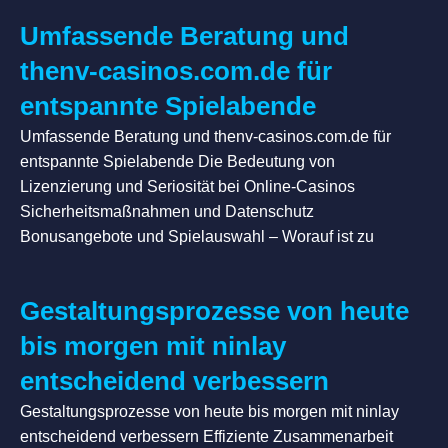
Umfassende Beratung und
thenv-casinos.com.de für
entspannte Spielabende
Umfassende Beratung und thenv-casinos.com.de für
entspannte Spielabende Die Bedeutung von
Lizenzierung und Seriosität bei Online-Casinos
Sicherheitsmaßnahmen und Datenschutz
Bonusangebote und Spielauswahl – Worauf ist zu
Gestaltungsprozesse von heute
bis morgen mit ninlay
entscheidend verbessern
Gestaltungsprozesse von heute bis morgen mit ninlay
entscheidend verbessern Effiziente Zusammenarbeit