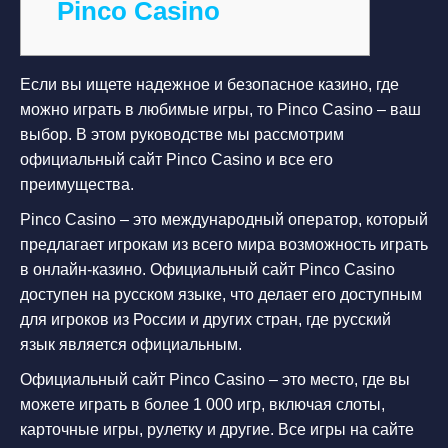
Pinco Casino
Если вы ищете надежное и безопасное казино, где
можно играть в любимые игры, то Pinco Casino – ваш
выбор. В этом руководстве мы рассмотрим
официальный сайт Pinco Casino и все его
преимущества.
Pinco Casino – это международный оператор, который
предлагает игрокам из всего мира возможность играть
в онлайн-казино. Официальный сайт Pinco Casino
доступен на русском языке, что делает его доступным
для игроков из России и других стран, где русский
язык является официальным.
Официальный сайт Pinco Casino – это место, где вы
можете играть в более 1 000 игр, включая слоты,
карточные игры, рулетку и другие. Все игры на сайте