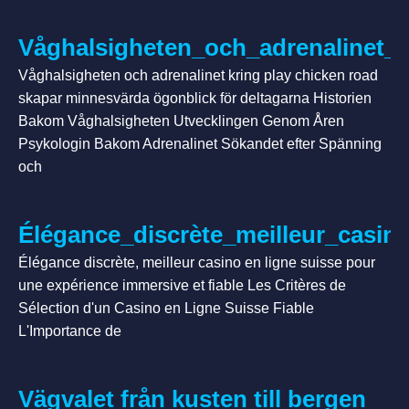
Våghalsigheten_och_adrenalinet_
Våghalsigheten och adrenalinet kring play chicken road
skapar minnesvärda ögonblick för deltagarna Historien
Bakom Våghalsigheten Utvecklingen Genom Åren
Psykologin Bakom Adrenalinet Sökandet efter Spänning
och
Élégance_discrète_meilleur_casi
Élégance discrète, meilleur casino en ligne suisse pour
une expérience immersive et fiable Les Critères de
Sélection d'un Casino en Ligne Suisse Fiable
L'Importance de
Vägvalet från kusten till bergen