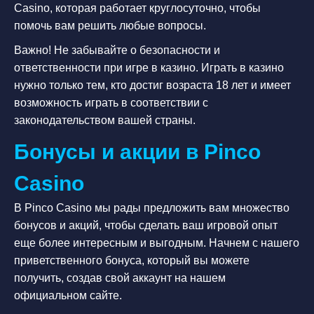
Casino, которая работает круглосуточно, чтобы
помочь вам решить любые вопросы.
Важно! Не забывайте о безопасности и
ответственности при игре в казино. Играть в казино
нужно только тем, кто достиг возраста 18 лет и имеет
возможность играть в соответствии с
законодательством вашей страны.
Бонусы и акции в Pinco
Casino
В Pinco Casino мы рады предложить вам множество
бонусов и акций, чтобы сделать ваш игровой опыт
еще более интересным и выгодным. Начнем с нашего
приветственного бонуса, который вы можете
получить, создав свой аккаунт на нашем
официальном сайте.