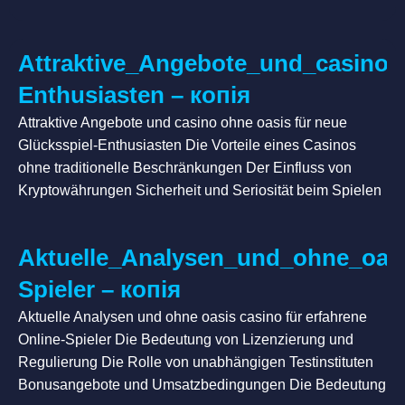
Attraktive_Angebote_und_casino_
Enthusiasten – копія
Attraktive Angebote und casino ohne oasis für neue
Glücksspiel-Enthusiasten Die Vorteile eines Casinos
ohne traditionelle Beschränkungen Der Einfluss von
Kryptowährungen Sicherheit und Seriosität beim Spielen
Aktuelle_Analysen_und_ohne_oasi
Spieler – копія
Aktuelle Analysen und ohne oasis casino für erfahrene
Online-Spieler Die Bedeutung von Lizenzierung und
Regulierung Die Rolle von unabhängigen Testinstituten
Bonusangebote und Umsatzbedingungen Die Bedeutung