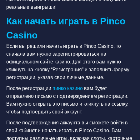
реальные выигрыши!
Как начать играть в Pinco
Casino
Если вы решили начать играть в Pinco Casino, то
сначала вам нужно зарегистрироваться на
официальном сайте казино. Для этого вам нужно
кликнуть на кнопку “Регистрация” и заполнить форму
регистрации, указав свои личные данные.
После регистрации
пинко казино
вам будет
отправлено письмо с подтверждением регистрации.
Вам нужно открыть это письмо и кликнуть на ссылку,
чтобы подтвердить свой аккаунт.
После подтверждения аккаунта вы сможете войти в
свой кабинет и начать играть в Pinco Casino. Вам
доступны различные игры, включая слоты, карточные