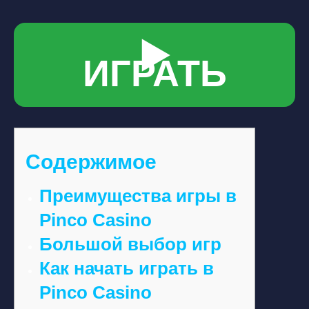
▶️
ИГРАТЬ
Содержимое
Преимущества игры в
Pinco Casino
Большой выбор игр
Как начать играть в
Pinco Casino