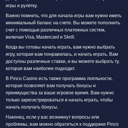
игры и рулетку.
Важно помнить, что для начала игры вам нужно иметь
минимальный баланс на счете. Вы можете пополнить
счет с помощью различных платежных систем,
включая Visa, Mastercard и Skrill.
Когда вы готовы начать играть, вам нужно выбрать
игру, которая вам понравилась, и начать играть. Вам
доступны различные ставки, и вы можете выбрать ту,
которая вам наиболее подходит.
В Pinco Casino есть также программа лояльности,
которая позволяет вам получать бонусы и
преимущества за ваше игровое время. Вам нужно
только зарегистрироваться и начать играть, чтобы
начать получать бонусы.
Наконец, если у вас возникнут вопросы или
проблемы, вам можно обратиться к поддержке Pinco