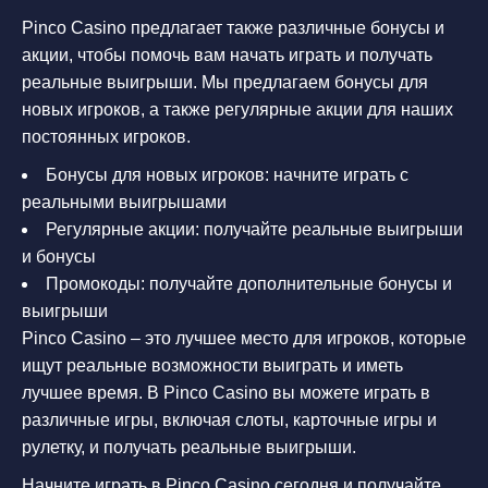
Pinco Casino предлагает также различные бонусы и
акции, чтобы помочь вам начать играть и получать
реальные выигрыши. Мы предлагаем бонусы для
новых игроков, а также регулярные акции для наших
постоянных игроков.
Бонусы для новых игроков: начните играть с
реальными выигрышами
Регулярные акции: получайте реальные выигрыши
и бонусы
Промокоды: получайте дополнительные бонусы и
выигрыши
Pinco Casino – это лучшее место для игроков, которые
ищут реальные возможности выиграть и иметь
лучшее время. В Pinco Casino вы можете играть в
различные игры, включая слоты, карточные игры и
рулетку, и получать реальные выигрыши.
Начните играть в Pinco Casino сегодня и получайте