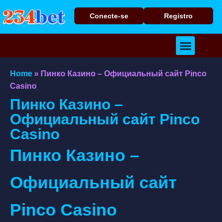
Conecte-se
Registro
Baixar Aplicativo
Caça Níqueis
Cassino Ao Vivo
Home
»
Пинко Казино – Официальный сайт Pinco
Casino
Пинко Казино –
Официальный сайт Pinco
Casino
Пинко Казино –
Официальный сайт
Pinco Casino