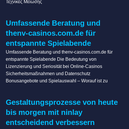
Τεχνικές Μείωσης
Umfassende Beratung und
thenv-casinos.com.de für
entspannte Spielabende
Umfassende Beratung und thenv-casinos.com.de für
entspannte Spielabende Die Bedeutung von
Lizenzierung und Seriosität bei Online-Casinos
Sicherheitsmaßnahmen und Datenschutz
Bonusangebote und Spielauswahl – Worauf ist zu
Gestaltungsprozesse von heute
bis morgen mit ninlay
entscheidend verbessern