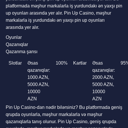
platformada məşhur markalarla iş yurdundakı ən yaxşı pin
up oyunları arasında yer alır. Pin Up Casino, məşhur
markalarla iş yurdundakı ən yaxşı pin up oyunları
arasında yer alır.
Oyunlar
Qazanıqlar
Qazanma şansı
Slotlar
Əsas
100%
Kartlar
Əsas
95
qazanıqlar:
qazanıqlar:
1000 AZN,
2000 AZN,
5000 AZN,
5000 AZN,
10000
10000
AZN
AZN
Pin Up Casino-dan nədir bilərsiniz? Bu platformada geniş
qrupda oyunlarla, məşhur markalarla və məşhur
qazanıqlarla tanış olunur. Pin Up Casino, geniş qrupda