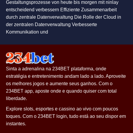
Gestaltungsprozesse von heute bis morgen mit ninlay
entscheidend verbessern Effiziente Zusammenarbeit
durch zentrale Datenverwaltung Die Rolle der Cloud in
der zentralen Datenverwaltung Verbesserte
Kommunikation und
Sinta a adrenalina na 234BET plataforma, onde
estratégia e entretenimento andam lado a lado. Aproveite
os melhores jogos e aumente seus ganhos. Com o
234BET app, aposte onde e quando quiser com total
liberdade.
Explore slots, esportes e cassino ao vivo com poucos
toques. Com o 234BET login, tudo está ao seu dispor em
instantes.