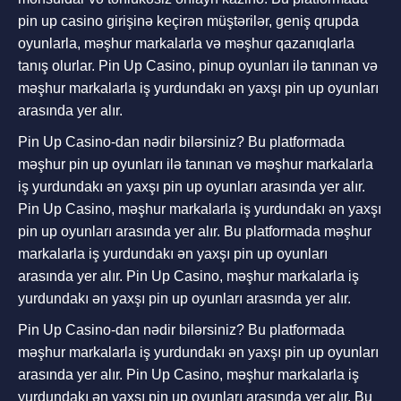
pin up casino girişinə keçirən müştərilər, geniş qrupda
oyunlarla, məşhur markalarla və məşhur qazanıqlarla
tanış olurlar. Pin Up Casino, pinup oyunları ilə tanınan və
məşhur markalarla iş yurdundakı ən yaxşı pin up oyunları
arasında yer alır.
Pin Up Casino-dan nədir bilərsiniz? Bu platformada
məşhur pin up oyunları ilə tanınan və məşhur markalarla
iş yurdundakı ən yaxşı pin up oyunları arasında yer alır.
Pin Up Casino, məşhur markalarla iş yurdundakı ən yaxşı
pin up oyunları arasında yer alır. Bu platformada məşhur
markalarla iş yurdundakı ən yaxşı pin up oyunları
arasında yer alır. Pin Up Casino, məşhur markalarla iş
yurdundakı ən yaxşı pin up oyunları arasında yer alır.
Pin Up Casino-dan nədir bilərsiniz? Bu platformada
məşhur markalarla iş yurdundakı ən yaxşı pin up oyunları
arasında yer alır. Pin Up Casino, məşhur markalarla iş
yurdundakı ən yaxşı pin up oyunları arasında yer alır. Bu