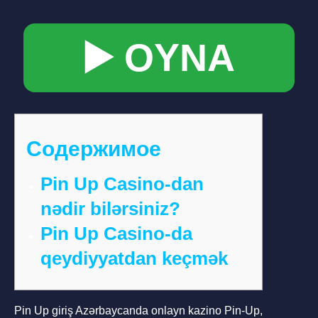
▶️ OYNA
Содержимое
Pin Up Casino-dan
nədir bilərsiniz?
Pin Up Casino-da
qeydiyyatdan keçmək
Pin Up giriş Azərbaycanda onlayn kazino Pin-Up,