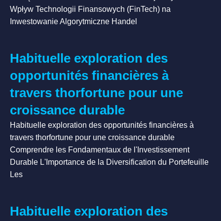
Wpływ Technologii Finansowych (FinTech) na
Inwestowanie Algorytmiczne Handel
Habituelle exploration des
opportunités financières à
travers thorfortune pour une
croissance durable
Habituelle exploration des opportunités financières à
travers thorfortune pour une croissance durable
Comprendre les Fondamentaux de l'Investissement
Durable L'Importance de la Diversification du Portefeuille
Les
Habituelle exploration des