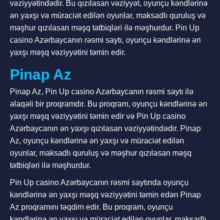
vəziyyətindədir. Bu qızılasan vəziyyət, oyunçu kəndlərinə
ən yaxşı və müraciət edilən oyunlar, maksadlı quruluş və
məşhur qızılasan məşq tətbiqləri ilə məşhurdur. Pin Up
casino Azərbaycanın rəsmi saytı, oyunçu kəndlərinə ən
yaxşı məşq vəziyyətini təmin edir.
Pinap Az
Pinap Az, Pin Up casino Azərbaycanın rəsmi saytı ilə
əlaqəli bir proqramdır. Bu proqram, oyunçu kəndlərinə ən
yaxşı məşq vəziyyətini təmin edir və Pin Up casino
Azərbaycanın ən yaxşı qızılasan vəziyyətindədir. Pinap
Az, oyunçu kəndlərinə ən yaxşı və müraciət edilən
oyunlar, maksadlı quruluş və məşhur qızılasan məşq
tətbiqləri ilə məşhurdur.
Pin Up casino Azərbaycanın rəsmi saytında oyunçu
kəndlərinə ən yaxşı məşq vəziyyətini təmin edən Pinap
Az proqramını təqdim edir. Bu proqram, oyunçu
kəndlərinə ən yaxşı və müraciət edilən oyunlar, maksadlı