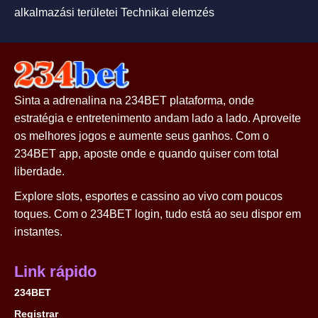
alkalmazási területei Technikai elemzés
Sinta a adrenalina na 234BET plataforma, onde
estratégia e entretenimento andam lado a lado. Aproveite
os melhores jogos e aumente seus ganhos. Com o
234BET app, aposte onde e quando quiser com total
liberdade.
Explore slots, esportes e cassino ao vivo com poucos
toques. Com o 234BET login, tudo está ao seu dispor em
instantes.
Link rápido
234BET
Registrar