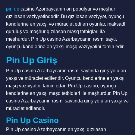
pin up
casino Azərbaycanın ən populyar və məşhur
qızılasan vəziyyətindədir. Bu qızılasan vəziyyət, oyunçu
kəndlərinə ən yaxşı və müraciət edilən oyunlar, maksadlı
quruluş və məşhur qızılasan məşq tətbiqləri ilə
məşhurdur. Pin Up casino Azərbaycanın rəsmi saytı,
oyunçu kəndlərinə ən yaxşı məşq vəziyyətini təmin edir.
Pin Up Giriş
Pin Up casino Azərbaycanın rəsmi saytında giriş yolu ən
yaxşı və müraciət ediləndir. Oyunçu kəndlərinə ən yaxşı
məşq vəziyyətini təmin edən Pin Up casino, oyunçu
kəndlərinə ən yaxşı məşq tətbiqləri ilə məşhurdur. Pin Up
casino Azərbaycanın rəsmi saytında giriş yolu ən yaxşı və
müraciət ediləndir.
Pin Up Casino
Pin Up casino Azərbaycanın ən yaxşı qızılasan