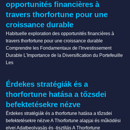
opportunités financières à
travers thorfortune pour une
croissance durable
Habituelle exploration des opportunités financières à
travers thorfortune pour une croissance durable
Comprendre les Fondamentaux de l'Investissement
Durable L'Importance de la Diversification du Portefeuille
Les
Érdekes stratégiák és a
thorfortune hatása a tőzsdei
befektetésekre nézve
Érdekes stratégiák és a thorfortune hatása a tőzsdei
befektetésekre nézve A Thorfortune alapjai és működési
elvei Adatbeolvasás és -tisztítás A Thorfortune