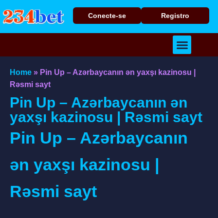
Conecte-se
Registro
Baixar Aplicativo
Caça Níqueis
Cassino Ao Vivo
Home
»
Pin Up – Azərbaycanın ən yaxşı kazinosu |
Rəsmi sayt
Pin Up – Azərbaycanın ən
yaxşı kazinosu | Rəsmi sayt
Pin Up – Azərbaycanın
ən yaxşı kazinosu |
Rəsmi sayt