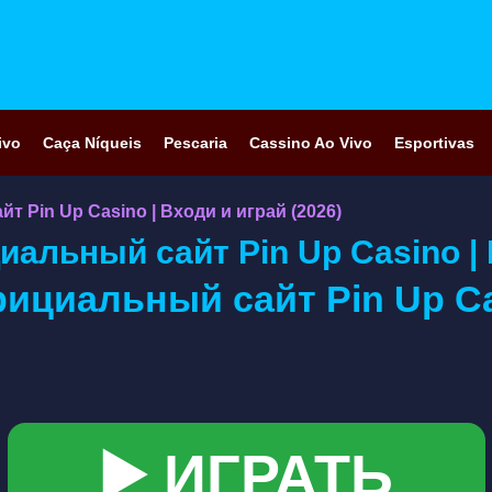
ivo
Caça Níqueis
Pescaria
Cassino Ao Vivo
Esportivas
 Pin Up Casino | Входи и играй (2026)
альный сайт Pin Up Casino | 
ициальный сайт Pin Up Ca
▶️ ИГРАТЬ