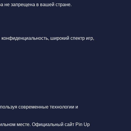
гра не запрещена в вашей стране.
 конфиденциальность, широкий спектр игр,
спользуя современные технологии и
вильном месте. Официальный сайт Pin Up