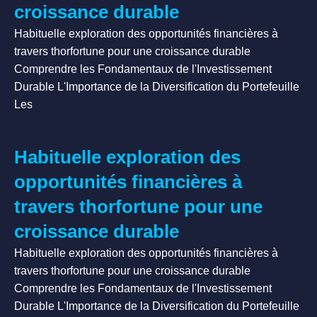
croissance durable
Habituelle exploration des opportunités financières à
travers thorfortune pour une croissance durable
Comprendre les Fondamentaux de l'Investissement
Durable L'Importance de la Diversification du Portefeuille
Les
Habituelle exploration des
opportunités financières à
travers thorfortune pour une
croissance durable
Habituelle exploration des opportunités financières à
travers thorfortune pour une croissance durable
Comprendre les Fondamentaux de l'Investissement
Durable L'Importance de la Diversification du Portefeuille