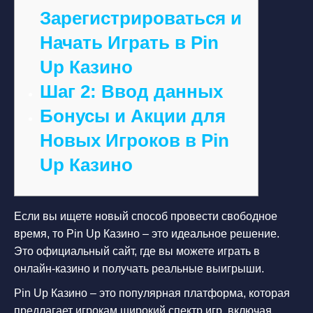
Зарегистрироваться и
Начать Играть в Pin
Up Казино
Шаг 2: Ввод данных
Бонусы и Акции для
Новых Игроков в Pin
Up Казино
Если вы ищете новый способ провести свободное
время, то Pin Up Казино – это идеальное решение.
Это официальный сайт, где вы можете играть в
онлайн-казино и получать реальные выигрыши.
Pin Up Казино – это популярная платформа, которая
предлагает игрокам широкий спектр игр, включая