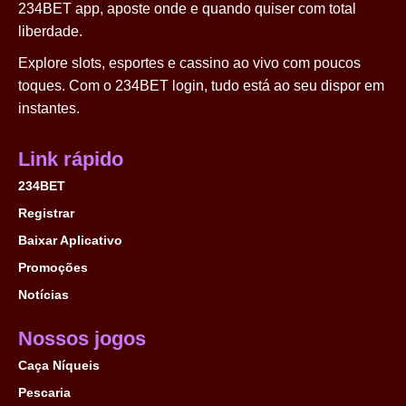
234BET app, aposte onde e quando quiser com total
liberdade.
Explore slots, esportes e cassino ao vivo com poucos
toques. Com o 234BET login, tudo está ao seu dispor em
instantes.
Link rápido
234BET
Registrar
Baixar Aplicativo
Promoções
Notícias
Nossos jogos
Caça Níqueis
Pescaria