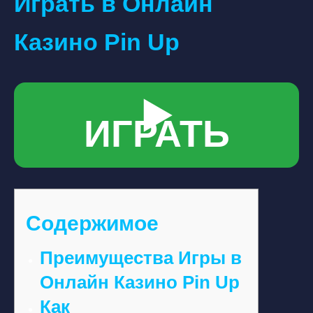
Играть в Онлайн
Казино Pin Up
▶️
ИГРАТЬ
Содержимое
Преимущества Игры в
Онлайн Казино Pin Up
Как