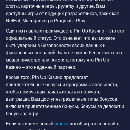
слоты, карточные игры, рулетку и другие. Вам
доступны игры от ведущих разработчиков, таких как
NetEnt, Microgaming и Pragmatic Play.
Один из главных преимуществ Pin Up Казино – это его
официальный статус. Это означает, что вы можете
быть уверены в безопасности своих данных и
финансовых операций. Вам не нужно беспокоиться о
мошенничестве или потерях, потому что Pin Up
Казино – это надежный партнер.
Кроме того, Pin Up Казино предлагает
привлекательные бонусы и программы лояльности,
чтобы помочь вам начать играть и получать
выигрыши. Вам доступны различные типы бонусов,
включая приветственные бонусы, бонусы за депозит и
бонусы за игру.
Если вы ищете новый
pinup
способ играть в онлайн-