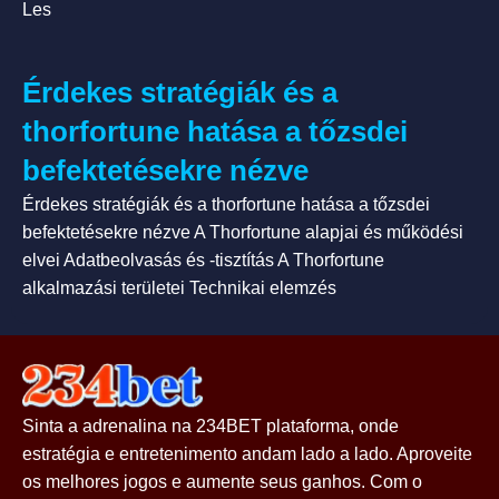
Les
Érdekes stratégiák és a
thorfortune hatása a tőzsdei
befektetésekre nézve
Érdekes stratégiák és a thorfortune hatása a tőzsdei
befektetésekre nézve A Thorfortune alapjai és működési
elvei Adatbeolvasás és -tisztítás A Thorfortune
alkalmazási területei Technikai elemzés
Sinta a adrenalina na 234BET plataforma, onde
estratégia e entretenimento andam lado a lado. Aproveite
os melhores jogos e aumente seus ganhos. Com o