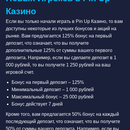
Казино
Если вы только начали играть в Pin Up Казино, то вам
доступны некоторые из лучших бонусов и акций на
рынке. Вам предлагается 125% бонус на первый
депозит, что означает, что вы получите
дополнительные 125% от суммы вашего первого
депозита. Например, если вы сделаете депозит в 1
000 рублей, то вы получите 1 250 рублей на ваш
игровой счет.
Бонус на первый депозит – 125%
Минимальный депозит – 1 000 рублей
Максимальный бонус – 25 000 рублей
Бонус действует 7 дней
Кроме того, вам предлагается 50% бонус на каждый
последующий депозит, что означает, что вы получите
50% от суммы вашего депозита. Например, если вы