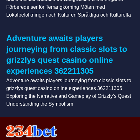
Förberedelser för Terrängkörning Möten med
Lokalbefolkningen och Kulturen Språkliga och Kulturella
Adventure awaits players
journeying from classic slots to
grizzlys quest casino online
experiences 362211305
Adventure awaits players journeying from classic slots to
grizzlys quest casino online experiences 362211305
Exploring the Narrative and Gameplay of Grizzly’s Quest
Understanding the Symbolism