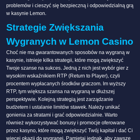
problemów i cieszyć się bezpieczną i odpowiedzialną grą
w kasynie Lemon.
Strategie Zwiększania
Wygranych w Lemon Casino
Choć nie ma gwarantowanych sposobów na wygraną w
kasynie, istnieje kilka strategii, które mogą zwiększyć
Twoje szanse na sukces. Jedną z nich jest wybór gier z
wysokim wskaźnikiem RTP (Return to Player), czyli
procentem wypłacanych środków graczom. Im wyższy
RTP, tym większa szansa na wygraną w dłuższej
perspektywie. Kolejną strategią jest zarządzanie
budżetem i ustalanie limitów stawek. Należy unikać
gonienia za stratami i grać odpowiedzialnie. Warto
również wykorzystywać bonusy i promocje oferowane
przez kasyno, które mogą zwiększyć Twój kapitał i dać Ci
więcej okazji do wygranej. Pamiętaj jednak, aby zawsze