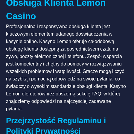
Obsługa Klienta Lemon
Casino
Profesjonalna i responsywna obsługa klienta jest
kluczowym elementem udanego doświadczenia w
kasynie online. Kasyno Lemon oferuje całodobową
obsługę klienta dostępną za pośrednictwem czatu na
żywo, poczty elektronicznej i telefonu. Zespół wsparcia
jest kompetentny i chętny do pomocy w rozwiązywaniu
wszelkich problemów i wątpliwości. Gracze mogą liczyć
na szybką i pomocną odpowiedź na swoje pytania, co
świadczy o wysokim standardzie obsługi klienta. Kasyno
Lemon oferuje również obszerną sekcję FAQ, w której
znajdziemy odpowiedzi na najczęściej zadawane
pytania.
Przejrzystość Regulaminu i
Polityki Prywatności