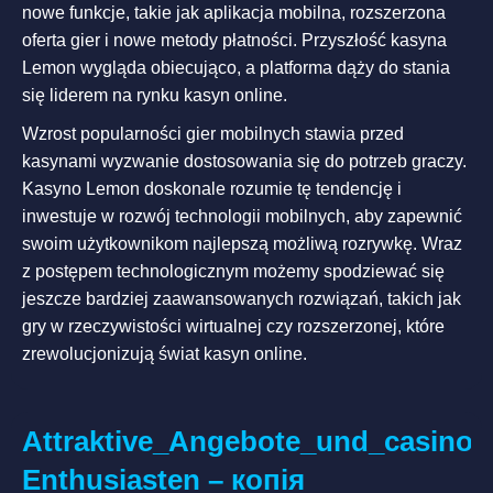
nowe funkcje, takie jak aplikacja mobilna, rozszerzona
oferta gier i nowe metody płatności. Przyszłość kasyna
Lemon wygląda obiecująco, a platforma dąży do stania
się liderem na rynku kasyn online.
Wzrost popularności gier mobilnych stawia przed
kasynami wyzwanie dostosowania się do potrzeb graczy.
Kasyno Lemon doskonale rozumie tę tendencję i
inwestuje w rozwój technologii mobilnych, aby zapewnić
swoim użytkownikom najlepszą możliwą rozrywkę. Wraz
z postępem technologicznym możemy spodziewać się
jeszcze bardziej zaawansowanych rozwiązań, takich jak
gry w rzeczywistości wirtualnej czy rozszerzonej, które
zrewolucjonizują świat kasyn online.
Attraktive_Angebote_und_casino_
Enthusiasten – копія