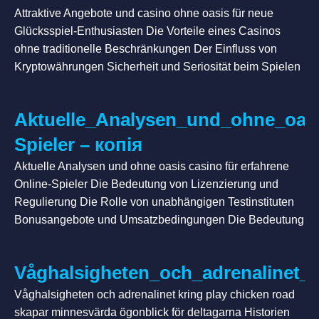
Attraktive Angebote und casino ohne oasis für neue
Glücksspiel-Enthusiasten Die Vorteile eines Casinos
ohne traditionelle Beschränkungen Der Einfluss von
Kryptowährungen Sicherheit und Seriosität beim Spielen
Aktuelle_Analysen_und_ohne_oasi
Spieler – копія
Aktuelle Analysen und ohne oasis casino für erfahrene
Online-Spieler Die Bedeutung von Lizenzierung und
Regulierung Die Rolle von unabhängigen Testinstituten
Bonusangebote und Umsatzbedingungen Die Bedeutung
Våghalsigheten_och_adrenalinet_
Våghalsigheten och adrenalinet kring play chicken road
skapar minnesvärda ögonblick för deltagarna Historien