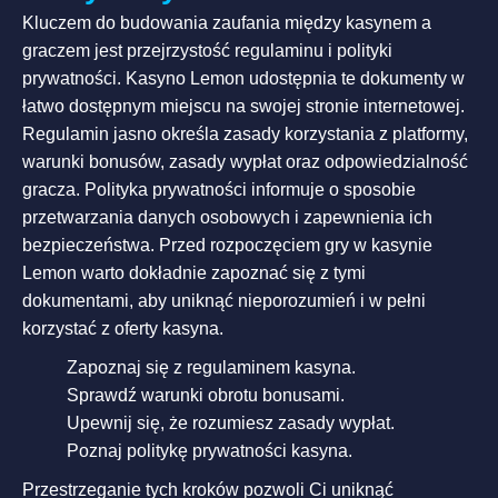
Kluczem do budowania zaufania między kasynem a
graczem jest przejrzystość regulaminu i polityki
prywatności. Kasyno Lemon udostępnia te dokumenty w
łatwo dostępnym miejscu na swojej stronie internetowej.
Regulamin jasno określa zasady korzystania z platformy,
warunki bonusów, zasady wypłat oraz odpowiedzialność
gracza. Polityka prywatności informuje o sposobie
przetwarzania danych osobowych i zapewnienia ich
bezpieczeństwa. Przed rozpoczęciem gry w kasynie
Lemon warto dokładnie zapoznać się z tymi
dokumentami, aby uniknąć nieporozumień i w pełni
korzystać z oferty kasyna.
Zapoznaj się z regulaminem kasyna.
Sprawdź warunki obrotu bonusami.
Upewnij się, że rozumiesz zasady wypłat.
Poznaj politykę prywatności kasyna.
Przestrzeganie tych kroków pozwoli Ci uniknąć