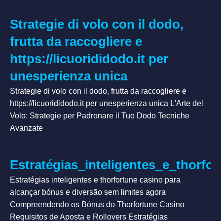
Strategie di volo con il dodo,
frutta da raccogliere e
https://licuorididodo.it per
unesperienza unica
Strategie di volo con il dodo, frutta da raccogliere e
https://licuorididodo.it per unesperienza unica L'Arte del
Volo: Strategie per Padronare il Tuo Dodo Tecniche
Avanzate
Estratégias_inteligentes_e_thorf
Estratégias inteligentes e thorfortune casino para
alcançar bónus e diversão sem limites agora
Compreendendo os Bónus do Thorfortune Casino
Requisitos de Aposta e Rollovers Estratégias