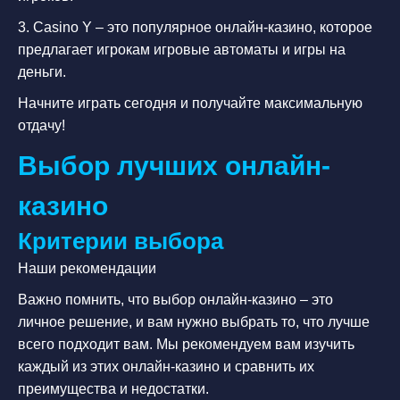
3. Casino Y – это популярное онлайн-казино, которое
предлагает игрокам игровые автоматы и игры на
деньги.
Начните играть сегодня и получайте максимальную
отдачу!
Выбор лучших онлайн-
казино
Критерии выбора
Наши рекомендации
Важно помнить, что выбор онлайн-казино – это
личное решение, и вам нужно выбрать то, что лучше
всего подходит вам. Мы рекомендуем вам изучить
каждый из этих онлайн-казино и сравнить их
преимущества и недостатки.