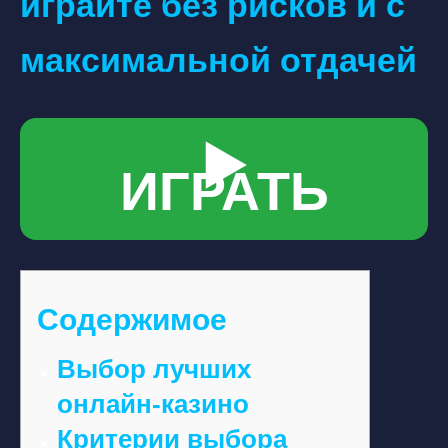
играйте без рисков и с
максимальной отдачей
▶️
ИГРАТЬ
Содержимое
Выбор лучших
онлайн-казино
Критерии выбора