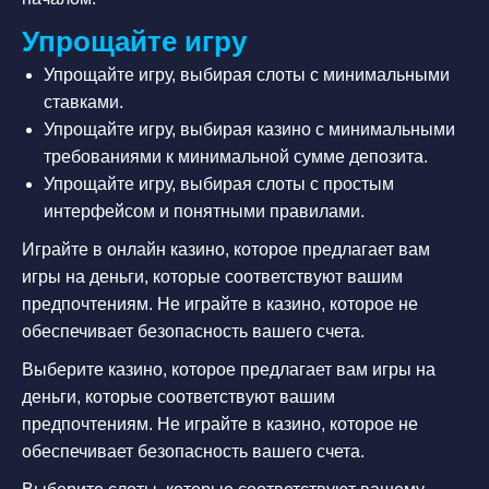
Упрощайте игру
Упрощайте игру, выбирая слоты с минимальными
ставками.
Упрощайте игру, выбирая казино с минимальными
требованиями к минимальной сумме депозита.
Упрощайте игру, выбирая слоты с простым
интерфейсом и понятными правилами.
Играйте в онлайн казино, которое предлагает вам
игры на деньги, которые соответствуют вашим
предпочтениям. Не играйте в казино, которое не
обеспечивает безопасность вашего счета.
Выберите казино, которое предлагает вам игры на
деньги, которые соответствуют вашим
предпочтениям. Не играйте в казино, которое не
обеспечивает безопасность вашего счета.