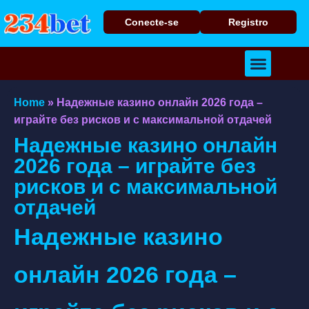
Conecte-se
Registro
Baixar Aplicativo
Caça Níqueis
Cassino Ao Vivo
Home
»
Надежные казино онлайн 2026 года –
играйте без рисков и с максимальной отдачей
Надежные казино онлайн
2026 года – играйте без
рисков и с максимальной
отдачей
Надежные казино
онлайн 2026 года –