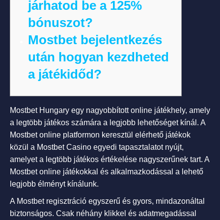
járhatod be a 125%
bónuszot?
Mostbet bejelentkezés
után hogyan kezdheted
a játékidőd?
Mostbet Hungary egy nagyobbított online játékhely, amely
a legtöbb játékos számára a legjobb lehetőséget kínál. A
Mostbet online platformon keresztül elérhető játékok
közül a Mostbet Casino egyedi tapasztalatot nyújt,
amelyet a legtöbb játékos értékelése nagyszerűnek tart. A
Mostbet online játékokkal és alkalmazkodással a lehető
legjobb élményt kínálunk.
A Mostbet regisztráció egyszerű és gyors, mindazonáltal
biztonságos. Csak néhány klikkel és adatmegadással