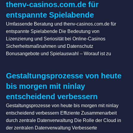
thenv-casinos.com.de für
entspannte Spielabende
Umfassende Beratung und thenv-casinos.com.de für
entspannte Spielabende Die Bedeutung von
Lizenzierung und Seriosität bei Online-Casinos
Sicherheitsmaßnahmen und Datenschutz
Bonusangebote und Spielauswahl – Worauf ist zu
Gestaltungsprozesse von heute
bis morgen mit ninlay
entscheidend verbessern
Gestaltungsprozesse von heute bis morgen mit ninlay
entscheidend verbessern Effiziente Zusammenarbeit
durch zentrale Datenverwaltung Die Rolle der Cloud in
der zentralen Datenverwaltung Verbesserte