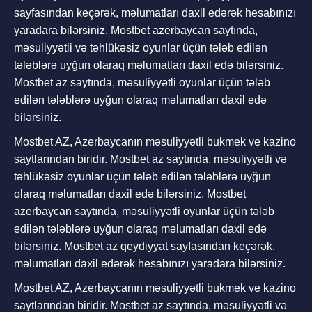
sayfasından keçərək, məlumatları daxil edərək hesabınızı
yaradara bilərsiniz. Mostbet azerbaycan saytında,
məsuliyyətli və təhlükəsiz oyunlar üçün tələb edilən
tələblərə uyğun olaraq məlumatları daxil edə bilərsiniz.
Mostbet az saytında, məsuliyyətli oyunlar üçün tələb
edilən tələblərə uyğun olaraq məlumatları daxil edə
bilərsiniz.
Mostbet AZ, Azerbaycanın məsuliyyətli bukmek ve kazino
saytlarından biridir. Mostbet az saytında, məsuliyyətli və
təhlükəsiz oyunlar üçün tələb edilən tələblərə uyğun
olaraq məlumatları daxil edə bilərsiniz. Mostbet
azerbaycan saytında, məsuliyyətli oyunlar üçün tələb
edilən tələblərə uyğun olaraq məlumatları daxil edə
bilərsiniz. Mostbet az qeydiyyat sayfasından keçərək,
məlumatları daxil edərək hesabınızı yaradara bilərsiniz.
Mostbet AZ, Azerbaycanın məsuliyyətli bukmek ve kazino
saytlarından biridir. Mostbet az saytında, məsuliyyətli və