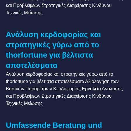
και Προβλέψεων Στρατηγικές Διαχείρισης Κινδύνου
Τεχνικές Μείωσης
Ανάλυση κερδοφορίας και
στρατηγικές γύρω από το
thorfortune για βέλτιστα
αποτελέσματα
Ανάλυση κερδοφορίας και στρατηγικές γύρω από το
thorfortune για βέλτιστα αποτελέσματα Αξιολόγηση των
Βασικών Παραμέτρων Κερδοφορίας Εργαλεία Ανάλυσης
και Προβλέψεων Στρατηγικές Διαχείρισης Κινδύνου
Τεχνικές Μείωσης
Umfassende Beratung und