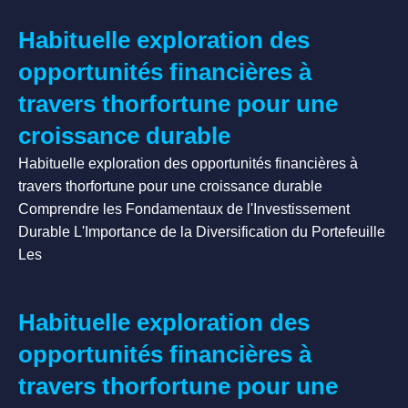
Habituelle exploration des
opportunités financières à
travers thorfortune pour une
croissance durable
Habituelle exploration des opportunités financières à
travers thorfortune pour une croissance durable
Comprendre les Fondamentaux de l'Investissement
Durable L'Importance de la Diversification du Portefeuille
Les
Habituelle exploration des
opportunités financières à
travers thorfortune pour une