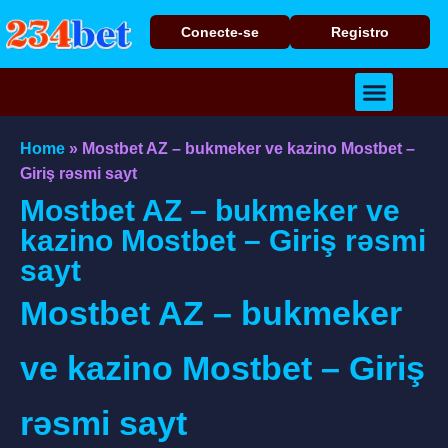
Conecte-se
Registro
Baixar Aplicativo
Caça Níqueis
Cassino Ao Vivo
Home
»
Mostbet AZ – bukmeker ve kazino Mostbet –
Giriş rəsmi sayt
Mostbet AZ – bukmeker ve
kazino Mostbet – Giriş rəsmi
sayt
Mostbet AZ – bukmeker
ve kazino Mostbet – Giriş
rəsmi sayt