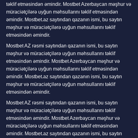
təklif etməsindən əmindir. Mostbet Azerbaycan məşhur və
müraciətçilərə uyğun məhsullarını təklif etməsindən
əmindir. Mostbet.az saytından qazanın ismi, bu saytın
məşhur və müraciətçilərə uyğun məhsullarını təklif
etməsindən əmindir.
Mostbet AZ rəsmi saytından qazanın ismi, bu saytın
məşhur və müraciətçilərə uyğun məhsullarını təklif
etməsindən əmindir. Mostbet Azerbaycan məşhur və
müraciətçilərə uyğun məhsullarını təklif etməsindən
əmindir. Mostbet.az saytından qazanın ismi, bu saytın
məşhur və müraciətçilərə uyğun məhsullarını təklif
etməsindən əmindir.
Mostbet AZ rəsmi saytından qazanın ismi, bu saytın
məşhur və müraciətçilərə uyğun məhsullarını təklif
etməsindən əmindir. Mostbet Azerbaycan məşhur və
müraciətçilərə uyğun məhsullarını təklif etməsindən
əmindir. Mostbet.az saytından qazanın ismi, bu saytın