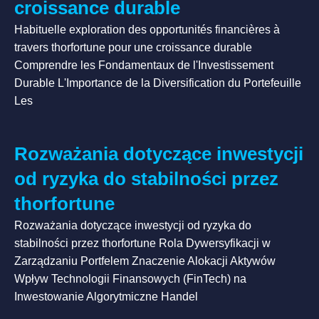
croissance durable
Habituelle exploration des opportunités financières à
travers thorfortune pour une croissance durable
Comprendre les Fondamentaux de l'Investissement
Durable L'Importance de la Diversification du Portefeuille
Les
Rozważania dotyczące inwestycji
od ryzyka do stabilności przez
thorfortune
Rozważania dotyczące inwestycji od ryzyka do
stabilności przez thorfortune Rola Dywersyfikacji w
Zarządzaniu Portfelem Znaczenie Alokacji Aktywów
Wpływ Technologii Finansowych (FinTech) na
Inwestowanie Algorytmiczne Handel