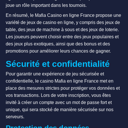
joue un rôle important dans les tournois.
En résumé, le Mafia Casino en ligne France propose une
variété de jeux de casino en ligne, y compris des jeux de
table, des jeux de machine à sous et des jeux de loterie.
Les joueurs peuvent choisir entre des jeux populaires et
des jeux plus exotiques, ainsi que des bonus et des
promotions pour améliorer leurs chances de gagner.
Sécurité et confidentialité
Pour garantir une expérience de jeu sécurisée et
confidentielle, le casino Mafia en ligne France met en
place des mesures strictes pour protéger vos données et
vos transactions. Lors de votre inscription, vous êtes
invité à créer un compte avec un mot de passe fort et
unique, qui sera stocké de manière sécurisée sur nos
serveurs.
Protection des données