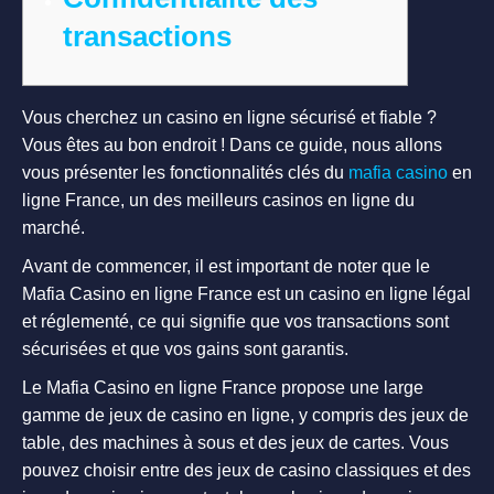
transactions
Vous cherchez un casino en ligne sécurisé et fiable ?
Vous êtes au bon endroit ! Dans ce guide, nous allons
vous présenter les fonctionnalités clés du
mafia casino
en
ligne France, un des meilleurs casinos en ligne du
marché.
Avant de commencer, il est important de noter que le
Mafia Casino en ligne France est un casino en ligne légal
et réglementé, ce qui signifie que vos transactions sont
sécurisées et que vos gains sont garantis.
Le Mafia Casino en ligne France propose une large
gamme de jeux de casino en ligne, y compris des jeux de
table, des machines à sous et des jeux de cartes. Vous
pouvez choisir entre des jeux de casino classiques et des