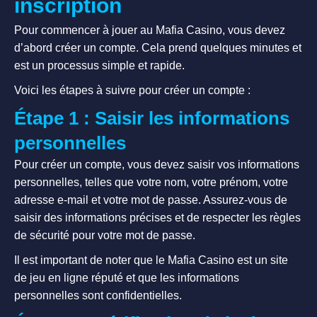
inscription
Pour commencer à jouer au Mafia Casino, vous devez
d’abord créer un compte. Cela prend quelques minutes et
est un processus simple et rapide.
Voici les étapes à suivre pour créer un compte :
Étape 1 : Saisir les informations
personnelles
Pour créer un compte, vous devez saisir vos informations
personnelles, telles que votre nom, votre prénom, votre
adresse e-mail et votre mot de passe. Assurez-vous de
saisir des informations précises et de respecter les règles
de sécurité pour votre mot de passe.
Il est important de noter que le Mafia Casino est un site
de jeu en ligne réputé et que les informations
personnelles sont confidentielles.