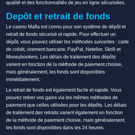
qualité et des fonctionnalités de jeu en ligne sécurisées.
Depôt et retrait de fonds
Le casino Mafia est connu pour son système de dépôt et
retrait de fonds sécurisé et rapide. Pour effectuer un
dépôt, vous pouvez utiliser les méthodes suivantes : carte
de crédit, virement bancaire, PayPal, Neteller, Skrill et
Moneybookers. Les délais de traitement des dépôts
varient en fonction de la méthode de paiement choisie,
mais généralement, les fonds sont disponibles
immédiatement.
Le retrait de fonds est également facile et rapide. Vous
pouvez retirer vos gains via les mêmes méthodes de
paiement que celles utilisées pour les dépôts. Les délais
de traitement des retraits varient également en fonction
de la méthode de paiement choisie, mais généralement,
les fonds sont disponibles dans les 24 heures.