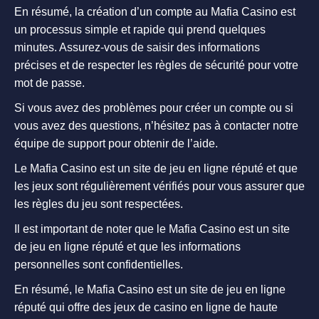
En résumé, la création d’un compte au Mafia Casino est
un processus simple et rapide qui prend quelques
minutes. Assurez-vous de saisir des informations
précises et de respecter les règles de sécurité pour votre
mot de passe.
Si vous avez des problèmes pour créer un compte ou si
vous avez des questions, n’hésitez pas à contacter notre
équipe de support pour obtenir de l’aide.
Le Mafia Casino est un site de jeu en ligne réputé et que
les jeux sont régulièrement vérifiés pour vous assurer que
les règles du jeu sont respectées.
Il est important de noter que le Mafia Casino est un site
de jeu en ligne réputé et que les informations
personnelles sont confidentielles.
En résumé, le Mafia Casino est un site de jeu en ligne
réputé qui offre des jeux de casino en ligne de haute