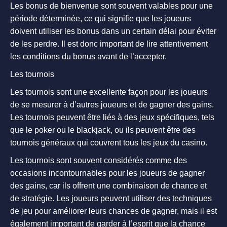
Les bonus de bienvenue sont souvent valables pour une
période déterminée, ce qui signifie que les joueurs
doivent utiliser les bonus dans un certain délai pour éviter
de les perdre. Il est donc important de lire attentivement
les conditions du bonus avant de l’accepter.
Les tournois
Les tournois sont une excellente façon pour les joueurs
de se mesurer à d’autres joueurs et de gagner des gains.
Les tournois peuvent être liés à des jeux spécifiques, tels
que le poker ou le blackjack, ou ils peuvent être des
tournois généraux qui couvrent tous les jeux du casino.
Les tournois sont souvent considérés comme des
occasions incontournables pour les joueurs de gagner
des gains, car ils offrent une combinaison de chance et
de stratégie. Les joueurs peuvent utiliser des techniques
de jeu pour améliorer leurs chances de gagner, mais il est
également important de garder à l’esprit que la chance