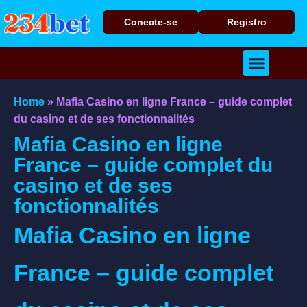
Conecte-se
Registro
Baixar Aplicativo
Caça Níqueis
Cassino Ao Vivo
Home
»
Mafia Casino en ligne France – guide complet
du casino et de ses fonctionnalités
Mafia Casino en ligne
France – guide complet du
casino et de ses
fonctionnalités
Mafia Casino en ligne
France – guide complet