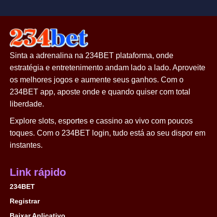
Sinta a adrenalina na 234BET plataforma, onde
estratégia e entretenimento andam lado a lado. Aproveite
os melhores jogos e aumente seus ganhos. Com o
234BET app, aposte onde e quando quiser com total
liberdade.
Explore slots, esportes e cassino ao vivo com poucos
toques. Com o 234BET login, tudo está ao seu dispor em
instantes.
Link rápido
234BET
Registrar
Baixar Aplicativo