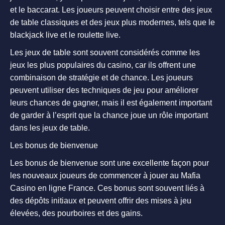
et le baccarat. Les joueurs peuvent choisir entre des jeux
de table classiques et des jeux plus modernes, tels que le
blackjack live et le roulette live.
Les jeux de table sont souvent considérés comme les
jeux les plus populaires du casino, car ils offrent une
combinaison de stratégie et de chance. Les joueurs
peuvent utiliser des techniques de jeu pour améliorer
leurs chances de gagner, mais il est également important
de garder à l’esprit que la chance joue un rôle important
dans les jeux de table.
Les bonus de bienvenue
Les bonus de bienvenue sont une excellente façon pour
les nouveaux joueurs de commencer à jouer au Mafia
Casino en ligne France. Ces bonus sont souvent liés à
des dépôts initiaux et peuvent offrir des mises à jeu
élevées, des pourboires et des gains.