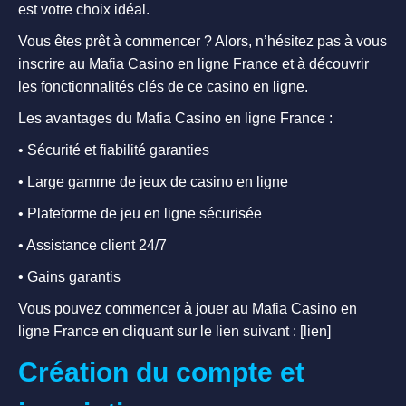
est votre choix idéal.
Vous êtes prêt à commencer ? Alors, n’hésitez pas à vous
inscrire au Mafia Casino en ligne France et à découvrir
les fonctionnalités clés de ce casino en ligne.
Les avantages du Mafia Casino en ligne France :
• Sécurité et fiabilité garanties
• Large gamme de jeux de casino en ligne
• Plateforme de jeu en ligne sécurisée
• Assistance client 24/7
• Gains garantis
Vous pouvez commencer à jouer au Mafia Casino en
ligne France en cliquant sur le lien suivant : [lien]
Création du compte et