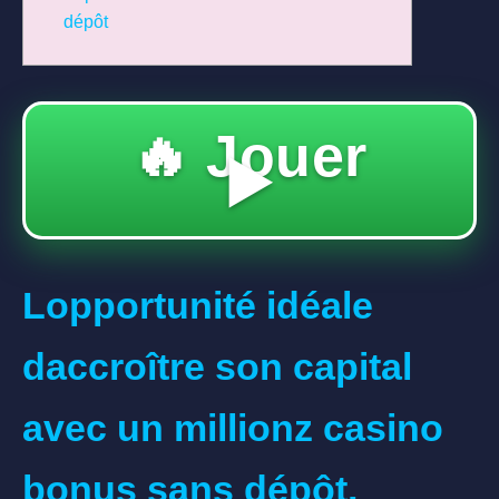
dépôt
🔥 Jouer
▶️
Lopportunité idéale
daccroître son capital
avec un millionz casino
bonus sans dépôt,