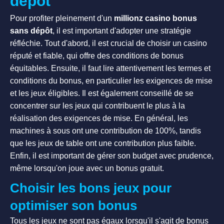
dépôt
Pour profiter pleinement d'un
millionz casino bonus
sans dépôt
, il est important d'adopter une stratégie
réfléchie. Tout d'abord, il est crucial de choisir un casino
réputé et fiable, qui offre des conditions de bonus
équitables. Ensuite, il faut lire attentivement les termes et
conditions du bonus, en particulier les exigences de mise
et les jeux éligibles. Il est également conseillé de se
concentrer sur les jeux qui contribuent le plus à la
réalisation des exigences de mise. En général, les
machines à sous ont une contribution de 100%, tandis
que les jeux de table ont une contribution plus faible.
Enfin, il est important de gérer son budget avec prudence,
même lorsqu'on joue avec un bonus gratuit.
Choisir les bons jeux pour
optimiser son bonus
Tous les jeux ne sont pas égaux lorsqu'il s'agit de bonus