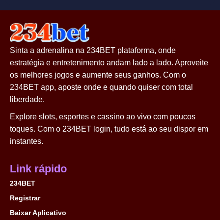
Sinta a adrenalina na 234BET plataforma, onde
estratégia e entretenimento andam lado a lado. Aproveite
os melhores jogos e aumente seus ganhos. Com o
234BET app, aposte onde e quando quiser com total
liberdade.
Explore slots, esportes e cassino ao vivo com poucos
toques. Com o 234BET login, tudo está ao seu dispor em
instantes.
Link rápido
234BET
Registrar
Baixar Aplicativo