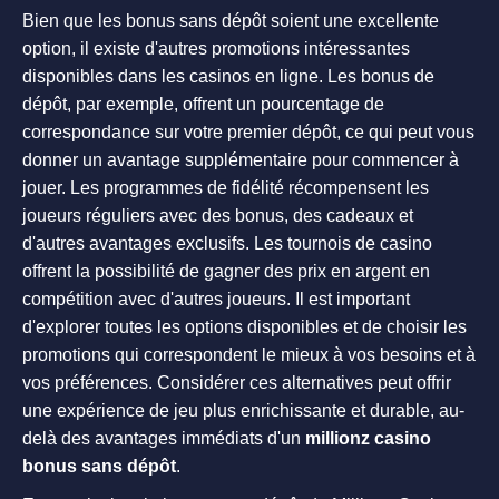
Bien que les bonus sans dépôt soient une excellente
option, il existe d'autres promotions intéressantes
disponibles dans les casinos en ligne. Les bonus de
dépôt, par exemple, offrent un pourcentage de
correspondance sur votre premier dépôt, ce qui peut vous
donner un avantage supplémentaire pour commencer à
jouer. Les programmes de fidélité récompensent les
joueurs réguliers avec des bonus, des cadeaux et
d'autres avantages exclusifs. Les tournois de casino
offrent la possibilité de gagner des prix en argent en
compétition avec d'autres joueurs. Il est important
d'explorer toutes les options disponibles et de choisir les
promotions qui correspondent le mieux à vos besoins et à
vos préférences. Considérer ces alternatives peut offrir
une expérience de jeu plus enrichissante et durable, au-
delà des avantages immédiats d'un
millionz casino
bonus sans dépôt
.