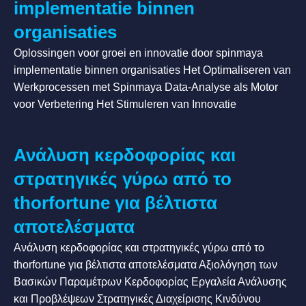
implementatie binnen
organisaties
Oplossingen voor groei en innovatie door spinmaya
implementatie binnen organisaties Het Optimaliseren van
Werkprocessen met Spinmaya Data-Analyse als Motor
voor Verbetering Het Stimuleren van Innovatie
Ανάλυση κερδοφορίας και
στρατηγικές γύρω από το
thorfortune για βέλτιστα
αποτελέσματα
Ανάλυση κερδοφορίας και στρατηγικές γύρω από το
thorfortune για βέλτιστα αποτελέσματα Αξιολόγηση των
Βασικών Παραμέτρων Κερδοφορίας Εργαλεία Ανάλυσης
και Προβλέψεων Στρατηγικές Διαχείρισης Κινδύνου