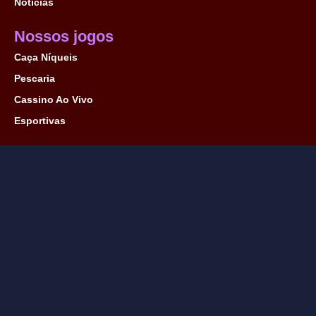
Notícias
Nossos jogos
Caça Níqueis
Pescaria
Cassino Ao Vivo
Esportivas