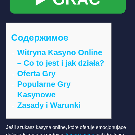
Содержимое
Witryna Kasyno Online
– Co to jest i jak działa?
Oferta Gry
Popularne Gry
Kasynowe
Zasady i Warunki
Jeśli szukasz kasyna online, które oferuje emocjonujące
doświadczenie hazardowe,
lemon casino
jest idealnym