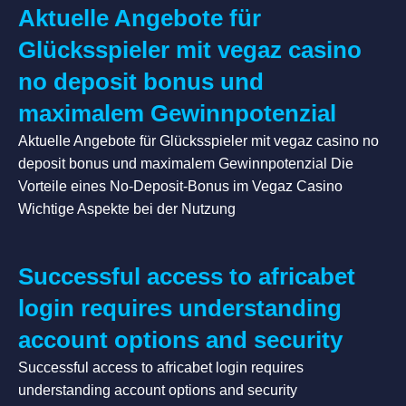
Aktuelle Angebote für
Glücksspieler mit vegaz casino
no deposit bonus und
maximalem Gewinnpotenzial
Aktuelle Angebote für Glücksspieler mit vegaz casino no
deposit bonus und maximalem Gewinnpotenzial Die
Vorteile eines No-Deposit-Bonus im Vegaz Casino
Wichtige Aspekte bei der Nutzung
Successful access to africabet
login requires understanding
account options and security
Successful access to africabet login requires
understanding account options and security