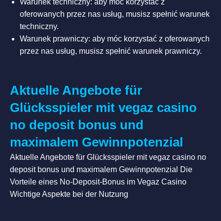
Warunek techniczny: aby móc korzystać z
oferowanych przez nas usług, musisz spełnić warunek
techniczny.
Warunek prawniczy: aby móc korzystać z oferowanych
przez nas usług, musisz spełnić warunek prawniczy.
Aktuelle Angebote für
Glücksspieler mit vegaz casino
no deposit bonus und
maximalem Gewinnpotenzial
Aktuelle Angebote für Glücksspieler mit vegaz casino no
deposit bonus und maximalem Gewinnpotenzial Die
Vorteile eines No-Deposit-Bonus im Vegaz Casino
Wichtige Aspekte bei der Nutzung