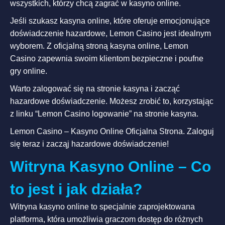
wszystkich, którzy chcą zagrać w kasyno online.
Jeśli szukasz kasyna online, które oferuje emocjonujące
doświadczenie hazardowe, Lemon Casino jest idealnym
wyborem. Z oficjalną stroną kasyna online, Lemon
Casino zapewnia swoim klientom bezpieczne i poufne
gry online.
Warto zalogować się na stronie kasyna i zacząć
hazardowe doświadczenie. Możesz zrobić to, korzystając
z linku “Lemon Casino logowanie” na stronie kasyna.
Lemon Casino – Kasyno Online Oficjalna Strona. Zaloguj
się teraz i zacząj hazardowe doświadczenie!
Witryna Kasyno Online – Co
to jest i jak działa?
Witryna kasyno online to specjalnie zaprojektowana
platforma, która umożliwia graczom dostęp do różnych