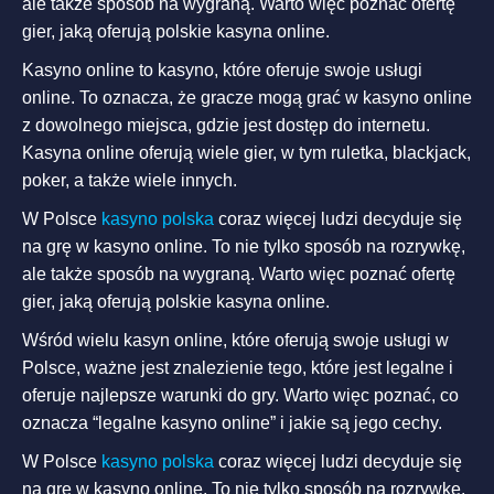
ale także sposób na wygraną. Warto więc poznać ofertę
gier, jaką oferują polskie kasyna online.
Kasyno online to kasyno, które oferuje swoje usługi
online. To oznacza, że gracze mogą grać w kasyno online
z dowolnego miejsca, gdzie jest dostęp do internetu.
Kasyna online oferują wiele gier, w tym ruletka, blackjack,
poker, a także wiele innych.
W Polsce
kasyno polska
coraz więcej ludzi decyduje się
na grę w kasyno online. To nie tylko sposób na rozrywkę,
ale także sposób na wygraną. Warto więc poznać ofertę
gier, jaką oferują polskie kasyna online.
Wśród wielu kasyn online, które oferują swoje usługi w
Polsce, ważne jest znalezienie tego, które jest legalne i
oferuje najlepsze warunki do gry. Warto więc poznać, co
oznacza “legalne kasyno online” i jakie są jego cechy.
W Polsce
kasyno polska
coraz więcej ludzi decyduje się
na grę w kasyno online. To nie tylko sposób na rozrywkę,