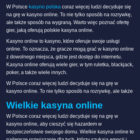
W Polsce
kasyno polska
coraz więcej ludzi decyduje się
na grę w kasyno online. To nie tylko sposób na rozrywkę,
ale także sposób na wygraną. Warto więc poznać ofertę
gier, jaką oferują polskie kasyna online.
Kasyno online to kasyno, które oferuje swoje usługi
online. To oznacza, że gracze mogą grać w kasyno online
z dowolnego miejsca, gdzie jest dostęp do internetu.
Kasyna online oferują wiele gier, w tym ruletka, blackjack,
poker, a także wiele innych.
W Polsce coraz więcej ludzi decyduje się na grę w
kasyno online. To nie tylko sposób na rozrywkę, ale także
Wielkie kasyna online
W Polsce coraz więcej ludzi decyduje się na grę w
kasyno online, aby cieszyć się hazardem w
bezpieczeństwie swojego domu. Wielkie kasyna online to
najlepsze rozwiązanie dla tych, którzy szukają emocji i