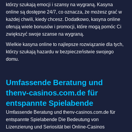
którzy szukają emocji i szansy na wygraną. Kasyna
online są dostępne 24/7, co oznacza, że możesz grać w
każdej chwili, kiedy chcesz. Dodatkowo, kasyna online
oferują wiele bonusów i promocji, które mogą pomóc Ci
zwiększyć swoje szanse na wygraną.
Wielkie kasyna online to najlepsze rozwiązanie dla tych,
którzy szukają hazardu w bezpieczeństwie swojego
domu.
Umfassende Beratung und
thenv-casinos.com.de für
entspannte Spielabende
Umfassende Beratung und thenv-casinos.com.de für
entspannte Spielabende Die Bedeutung von
Lizenzierung und Seriosität bei Online-Casinos