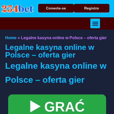
Conecte-se
Registro
Baixar Aplicativo
Caça Níqueis
Cassino Ao Vivo
Home
»
Legalne kasyna online w Polsce – oferta gier
Legalne kasyna online w
Polsce – oferta gier
Legalne kasyna online w
Polsce – oferta gier
▶️ GRAĆ