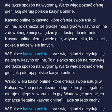
ale także sposób na wygraną. Warto więc poznać ofertę
gier, jaką oferują polskie kasyna online.
Kasyno online to kasyno, które oferuje swoje usługi
online. To oznacza, że gracze mogą grać w kasyno online
z dowolnego miejsca, gdzie jest dostęp do internetu.
Kasyna online oferują wiele gier, w tym ruletka, blackjack,
poker, a także wiele innych.
W Polsce
kasyno polska
coraz więcej ludzi decyduje się
na grę w kasyno online. To nie tylko sposób na rozrywkę,
ale także sposób na wygraną. Warto więc poznać ofertę
gier, jaką oferują polskie kasyna online.
Wśród wielu kasyn online, które oferują swoje usługi w
Polsce, ważne jest znalezienie tego, które jest legalne i
oferuje najlepsze warunki do gry. Warto więc poznać, co
oznacza “legalne kasyno online” i jakie są jego cechy.
W Polsce
kasyno polska
coraz więcej ludzi decyduje się