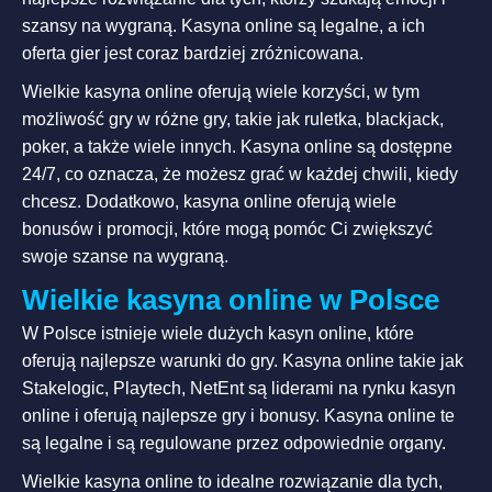
szansy na wygraną. Kasyna online są legalne, a ich
oferta gier jest coraz bardziej zróżnicowana.
Wielkie kasyna online oferują wiele korzyści, w tym
możliwość gry w różne gry, takie jak ruletka, blackjack,
poker, a także wiele innych. Kasyna online są dostępne
24/7, co oznacza, że możesz grać w każdej chwili, kiedy
chcesz. Dodatkowo, kasyna online oferują wiele
bonusów i promocji, które mogą pomóc Ci zwiększyć
swoje szanse na wygraną.
Wielkie kasyna online w Polsce
W Polsce istnieje wiele dużych kasyn online, które
oferują najlepsze warunki do gry. Kasyna online takie jak
Stakelogic, Playtech, NetEnt są liderami na rynku kasyn
online i oferują najlepsze gry i bonusy. Kasyna online te
są legalne i są regulowane przez odpowiednie organy.
Wielkie kasyna online to idealne rozwiązanie dla tych,