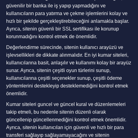
güvenilir bir banka ile iş yapıp yapmadığını ve
kullanıcıların para yatırma ve çekme işlemlerini kolay ve
hızlı bir şekilde gerçekleştirebileceğini anlamakla başlar.
Ayrıca, sitenin güvenli bir SSL sertifikası ile korunup
korunmadığını kontrol etmek de önemlidir.
Değerlendirme sürecinde, sitenin kullanıcı arayüzü ve
işlevsellikleri de dikkate alınmalıdır. En iyi kumar siteleri,
kullanıcılarına basit, anlaşılır ve kullanımı kolay bir arayüz
sunar. Ayrıca, sitenin çeşitli oyun türlerini sunup,
kullanıcılarına çeşitli seçenekler sunup, çeşitli ödeme
yöntemlerini destekleyip desteklemediğini kontrol etmek
önemlidir.
Kumar siteleri guncel ve güncel kural ve düzenlemeleri
takip etmeli, bu nedenle sitenin düzenli olarak
güncellenip güncellenmediğini kontrol etmek önemlidir.
Ayrıca, sitenin kullanıcıları için güvenli ve hızlı bir para
transferi sağlayıp sağlayamayacağını ve sitenin