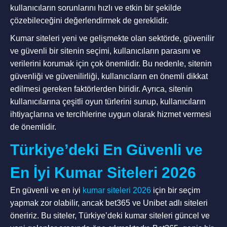
kullanıcıların sorunlarını hızlı ve etkin bir şekilde
çözebileceğini değerlendirmek de gereklidir.
Kumar siteleri yeni ve gelişmekte olan sektörde, güvenilir
ve güvenli bir sitenin seçimi, kullanıcıların parasını ve
verilerini korumak için çok önemlidir. Bu nedenle, sitenin
güvenliği ve güvenilirliği, kullanıcıların en önemli dikkat
edilmesi gereken faktörlerden biridir. Ayrıca, sitenin
kullanıcılarına çeşitli oyun türlerini sunup, kullanıcıların
ihtiyaçlarına ve tercihlerine uygun olarak hizmet vermesi
de önemlidir.
Türkiye’deki En Güvenli ve
En İyi Kumar Siteleri 2026
En güvenli ve en iyi
kumar siteleri 2026
için bir seçim
yapmak zor olabilir, ancak bet365 ve Unibet adlı siteleri
öneririz. Bu siteler, Türkiye’deki kumar siteleri güncel ve