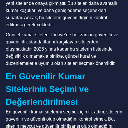
yeni siteler de ortaya çıkmıştır. Bu siteler, daha avantajlı
kumar koşulları ve daha geniş ödeme seçenekleri
sunarlar. Ancak, bu sitelerin güvenilirliğinin kontrol
edilmesi gerekmektedir.
Güncel kumar siteleri Türkiye’de her zaman güvenilir ve
güvenilirlik standartlarını karşılayan sitelerden
oluşmaktadır. 2026 yılına kadar bu sitelerin listesinde
değişiklik olmamakla birlikte, güncel kural ve
düzenlemelerle uyumlu olan siteleri seçmek önemlidir.
En Güvenilir Kumar
Sitelerinin Seçimi ve
Değerlendirilmesi
En güvenilir kumar sitelerini seçmek için ilk adım, sitelerin
güvenilir ve güvenli olup olmadığını kontrol etmek. Bu,
sitenin mevcut ve güvenilir bir lisansı olup olmadığını,