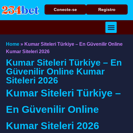
Conecte-se
Registro
Baixar Aplicativo
Caça Níqueis
Cassino Ao Vivo
Home
»
Kumar Siteleri Türkiye – En Güvenilir Online
Kumar Siteleri 2026
Kumar Siteleri Türkiye – En
Güvenilir Online Kumar
Siteleri 2026
Kumar Siteleri Türkiye –
En Güvenilir Online
Kumar Siteleri 2026