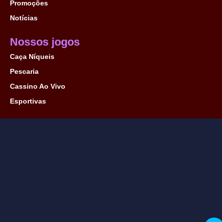
Promoções
Notícias
Nossos jogos
Caça Níqueis
Pescaria
Cassino Ao Vivo
Esportivas