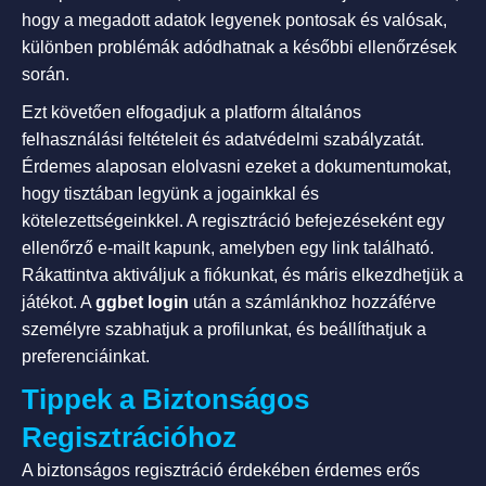
hogy a megadott adatok legyenek pontosak és valósak,
különben problémák adódhatnak a későbbi ellenőrzések
során.
Ezt követően elfogadjuk a platform általános
felhasználási feltételeit és adatvédelmi szabályzatát.
Érdemes alaposan elolvasni ezeket a dokumentumokat,
hogy tisztában legyünk a jogainkkal és
kötelezettségeinkkel. A regisztráció befejezéseként egy
ellenőrző e-mailt kapunk, amelyben egy link található.
Rákattintva aktiváljuk a fiókunkat, és máris elkezdhetjük a
játékot. A
ggbet login
után a számlánkhoz hozzáférve
személyre szabhatjuk a profilunkat, és beállíthatjuk a
preferenciáinkat.
Tippek a Biztonságos
Regisztrációhoz
A biztonságos regisztráció érdekében érdemes erős