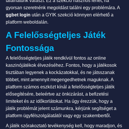
találhatunk választ. Ez a szekció hasznos lehet, ha
gyorsan szeretnénk megoldást találni egy problémára. A
ggbet login
után a GYIK szekció könnyen elérhető a
platform weboldalán.
A Felelősségteljes Játék
Fontossága
A felelősségteljes játék rendkívül fontos az online
kaszinójátékok élvezéséhez. Fontos, hogy a játékosok
tisztában legyenek a kockázatokkal, és ne játsszanak
többet, mint amennyit megengedhetnek maguknak. A
platform számos eszközt kínál a felelősségteljes játék
elősegítésére, beleértve az önkizárást, a befizetési
limiteket és az időkorlátokat. Ha úgy érezzük, hogy a
játék problémát jelent számunkra, kérjünk segítséget a
platform ügyfélszolgálatától vagy egy szakembertől.
A játék szórakoztató tevékenység kell, hogy maradjon, és