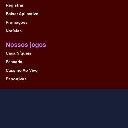
Registrar
Baixar Aplicativo
Promoções
Notícias
Nossos jogos
Caça Níqueis
Pescaria
Cassino Ao Vivo
Esportivas