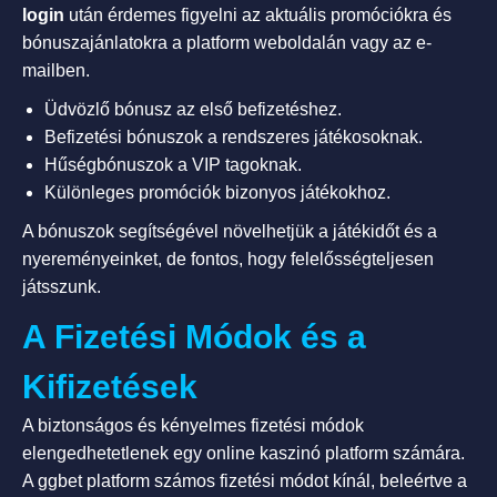
login
után érdemes figyelni az aktuális promóciókra és
bónuszajánlatokra a platform weboldalán vagy az e-
mailben.
Üdvözlő bónusz az első befizetéshez.
Befizetési bónuszok a rendszeres játékosoknak.
Hűségbónuszok a VIP tagoknak.
Különleges promóciók bizonyos játékokhoz.
A bónuszok segítségével növelhetjük a játékidőt és a
nyereményeinket, de fontos, hogy felelősségteljesen
játsszunk.
A Fizetési Módok és a
Kifizetések
A biztonságos és kényelmes fizetési módok
elengedhetetlenek egy online kaszinó platform számára.
A ggbet platform számos fizetési módot kínál, beleértve a