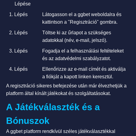
Lépése
1. Lépés
Látogasson el a ggbet weboldalra és
kattintson a "Regisztráció" gombra.
2. Lépés
Töltse ki az űrlapot a szükséges
adatokkal (név, e-mail, jelszó).
3. Lépés
Fogadja el a felhasználási feltételeket
és az adatvédelmi szabályzatot.
4. Lépés
Ellenőrizze az e-mail címét és aktiválja
a fiókját a kapott linken keresztül.
A regisztráció sikeres befejezése után már élvezhetjük a
platform által kínált játékokat és szolgáltatásokat.
A Játékválaszték és a
Bónuszok
A ggbet platform rendkívül széles játékválasztékkal