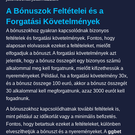
A Bónuszok Feltételei és a
Forgatási Követelmények
A bónuszokhoz gyakran kapcsolódnak bizonyos
feltételek és forgatási követelmények. Fontos, hogy
alaposan elolvassuk ezeket a feltételeket, mielőtt
elfogadjuk a bónuszt. A forgatási követelmények azt
jelentik, hogy a bónusz összegét egy bizonyos számú
alkalommal meg kell forgatnunk, mielőtt kifizethessük a
nyereményeket. Például, ha a forgatási követelmény 30x,
és a bónusz összege 100 euró, akkor a bónusz összegét
30 alkalommal kell megforgatnunk, azaz 3000 eurót kell
fogadnunk.
A bónuszokhoz kapcsolódhatnak további feltételek is,
mint például az időkorlát vagy a minimális befizetés.
Fontos, hogy betartsuk ezeket a feltételeket, különben
elveszíthetjük a bónuszt és a nyereményeket. A
ggbet