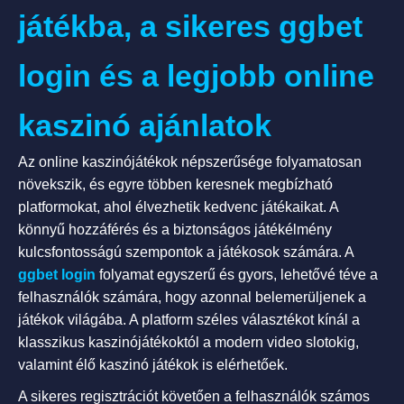
játékba, a sikeres ggbet
login és a legjobb online
kaszinó ajánlatok
Az online kaszinójátékok népszerűsége folyamatosan
növekszik, és egyre többen keresnek megbízható
platformokat, ahol élvezhetik kedvenc játékaikat. A
könnyű hozzáférés és a biztonságos játékélmény
kulcsfontosságú szempontok a játékosok számára. A
ggbet login
folyamat egyszerű és gyors, lehetővé téve a
felhasználók számára, hogy azonnal belemerüljenek a
játékok világába. A platform széles választékot kínál a
klasszikus kaszinójátékoktól a modern video slotokig,
valamint élő kaszinó játékok is elérhetőek.
A sikeres regisztrációt követően a felhasználók számos