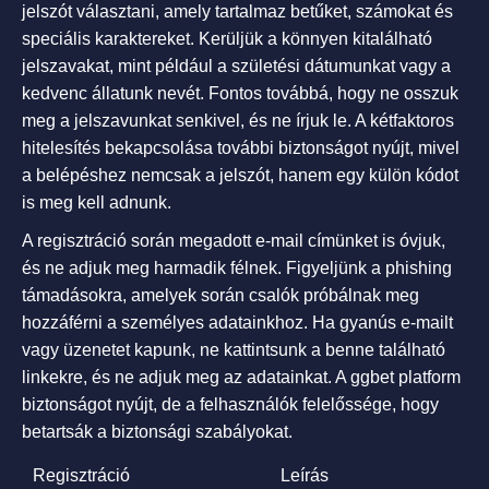
jelszót választani, amely tartalmaz betűket, számokat és
speciális karaktereket. Kerüljük a könnyen kitalálható
jelszavakat, mint például a születési dátumunkat vagy a
kedvenc állatunk nevét. Fontos továbbá, hogy ne osszuk
meg a jelszavunkat senkivel, és ne írjuk le. A kétfaktoros
hitelesítés bekapcsolása további biztonságot nyújt, mivel
a belépéshez nemcsak a jelszót, hanem egy külön kódot
is meg kell adnunk.
A regisztráció során megadott e-mail címünket is óvjuk,
és ne adjuk meg harmadik félnek. Figyeljünk a phishing
támadásokra, amelyek során csalók próbálnak meg
hozzáférni a személyes adatainkhoz. Ha gyanús e-mailt
vagy üzenetet kapunk, ne kattintsunk a benne található
linkekre, és ne adjuk meg az adatainkat. A ggbet platform
biztonságot nyújt, de a felhasználók felelőssége, hogy
betartsák a biztonsági szabályokat.
Regisztráció
Leírás