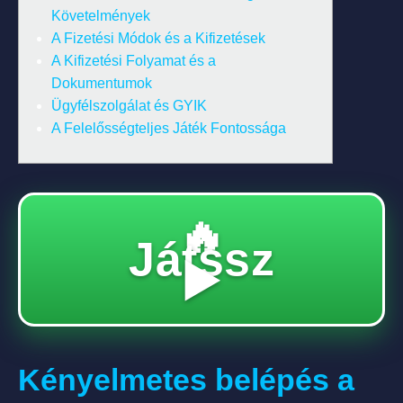
Követelmények
A Fizetési Módok és a Kifizetések
A Kifizetési Folyamat és a
Dokumentumok
Ügyfélszolgálat és GYIK
A Felelősségteljes Játék Fontossága
🔥
Játssz
▶️
Kényelmetes belépés a