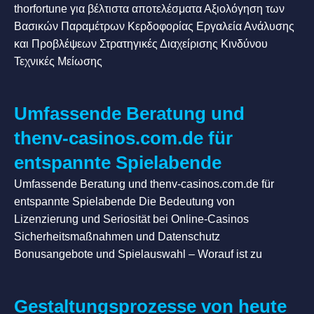
thorfortune για βέλτιστα αποτελέσματα Αξιολόγηση των
Βασικών Παραμέτρων Κερδοφορίας Εργαλεία Ανάλυσης
και Προβλέψεων Στρατηγικές Διαχείρισης Κινδύνου
Τεχνικές Μείωσης
Umfassende Beratung und
thenv-casinos.com.de für
entspannte Spielabende
Umfassende Beratung und thenv-casinos.com.de für
entspannte Spielabende Die Bedeutung von
Lizenzierung und Seriosität bei Online-Casinos
Sicherheitsmaßnahmen und Datenschutz
Bonusangebote und Spielauswahl – Worauf ist zu
Gestaltungsprozesse von heute