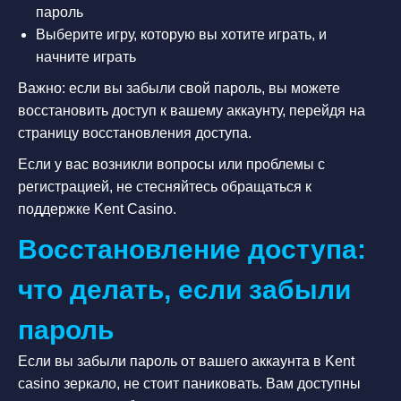
пароль
Выберите игру, которую вы хотите играть, и
начните играть
Важно: если вы забыли свой пароль, вы можете
восстановить доступ к вашему аккаунту, перейдя на
страницу восстановления доступа.
Если у вас возникли вопросы или проблемы с
регистрацией, не стесняйтесь обращаться к
поддержке Kent Casino.
Восстановление доступа:
что делать, если забыли
пароль
Если вы забыли пароль от вашего аккаунта в Kent
casino зеркало, не стоит паниковать. Вам доступны