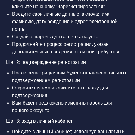
кликните на кнопку “Зарегистрироваться”
Введите свои личные данные, включая имя,
фамилию, дату рождения и адрес электронной
почты
Создайте пароль для вашего аккаунта
Продолжайте процесс регистрации, указав
дополнительные сведения, если они требуются
Шаг 2: подтверждение регистрации
После регистрации вам будет отправлено письмо с
подтверждением регистрации
Откройте письмо и кликните на ссылку для
подтверждения
Вам будет предложено изменить пароль для
вашего аккаунта
Шаг 3: вход в личный кабинет
Войдите в личный кабинет, используя ваш логин и