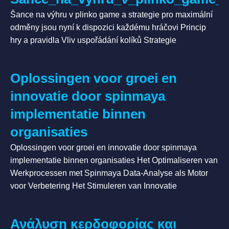
Šance na výhru v plinko game a strategie pro maximální
odměny jsou nyní k dispozici každému hráčovi Princip
hry a pravidla Vliv uspořádání kolíků Strategie
Oplossingen voor groei en
innovatie door spinmaya
implementatie binnen
organisaties
Oplossingen voor groei en innovatie door spinmaya
implementatie binnen organisaties Het Optimaliseren van
Werkprocessen met Spinmaya Data-Analyse als Motor
voor Verbetering Het Stimuleren van Innovatie
Ανάλυση κερδοφορίας και