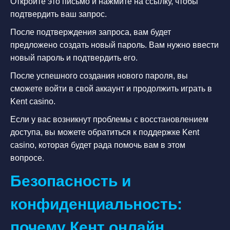
Откройте это письмо и нажмите на ссылку, чтобы
подтвердить ваш запрос.
После подтверждения запроса, вам будет
предложено создать новый пароль. Вам нужно ввести
новый пароль и подтвердить его.
После успешного создания нового пароля, вы
сможете войти в свой аккаунт и продолжить играть в
Kent casino.
Если у вас возникнут проблемы с восстановлением
доступа, вы можете обратиться к поддержке Kent
casino, которая будет рада помочь вам в этом
вопросе.
Безопасность и
конфиденциальность:
почему Кент онлайн