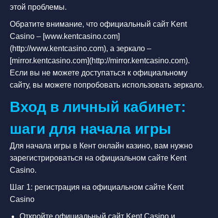
этой проблемы.
Обратите внимание, что официальный сайт Kent
Casino – [www.kentcasino.com]
(http://www.kentcasino.com), а зеркало –
[mirror.kentcasino.com](http://mirror.kentcasino.com).
Если вы не можете доступаться к официальному
сайту, вы можете попробовать использовать зеркало.
Вход в личный кабинет:
шаги для начала игры
Для начала игры в Кент онлайн казино, вам нужно
зарегистрироваться на официальном сайте Kent
Casino.
Шаг 1: регистрация на официальном сайте Kent
Casino
Откройте официальный сайт Kent Casino и