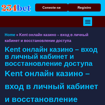
Conecte-se
Registro
Baixar Aplicativo
Caça Níqueis
Cassino Ao Vivo
Home
»
Kent онлайн казино – вход в личный
кабинет и восстановление доступа
Kent онлайн казино – вход
в личный кабинет и
восстановление доступа
Kent онлайн казино –
вход в личный кабинет
и восстановление