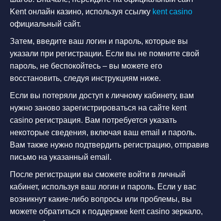
Kent онлайн казино, используя ссылку
kent casino
официальный сайт.
Затем, введите ваш логин и пароль, которые вы
указали при регистрации. Если вы не помните свой
пароль, не беспокойтесь – вы можете его
восстановить, следуя инструкциям ниже.
Если вы потеряли доступ к личному кабинету, вам
нужно заново зарегистрироваться на сайте kent
casino регистрация. Вам потребуется указать
некоторые сведения, включая ваш email и пароль.
Вам также нужно подтвердить регистрацию, отправив
письмо на указанный email.
После регистрации вы сможете войти в личный
кабинет, используя ваш логин и пароль. Если у вас
возникнут какие-либо вопросы или проблемы, вы
можете обратиться к поддержке kent casino зеркало,