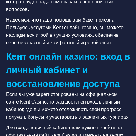
которая будет рада помочь вам в решении этих
вопросов.
Надеемся, что наша помощь вам будет полезна.
Пользуясь услугами Kent онлайн казино, вы можете
насладиться игрой в лучших условиях, обеспечив
себе безопасный и комфортный игровой опыт.
Кент онлайн казино: вход в
личный кабинет и
восстановление доступа
Если вы уже зарегистрированы на официальном
сайте Kent Casino, то вам доступен вход в личный
кабинет, где вы можете отслеживать свой прогресс,
получать бонусы и участвовать в различных турнирах.
Для входа в личный кабинет вам нужно перейти на
официальный сайт Kent Casino и кликнуть на кнопку