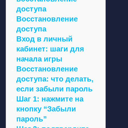
доступа
Восстановление
доступа
Вход в личный
кабинет: шаги для
начала игры
Восстановление
доступа: что делать,
если забыли пароль
Шаг 1: нажмите на
кнопку “Забыли
пароль”