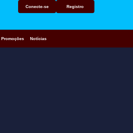
Conecte-se
Registro
Promoções
Notícias