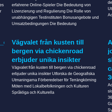
de
nes
erfahrene Online-Spieler Die Bedeutung von
Ut
r
Lizenzierung und Regulierung Die Rolle von
Ad
unabhängigen Testinstituten Bonusangebote und
Umsatzbedingungen Die Bedeutung
ur_casino_en_ligne_suisse_pour_une
Vägvalet från kusten till
A
bergen via chickenroad
j
erbjuder unika insikter
s
c
Vägvalet från kusten till bergen via chickenroad
erbjuder unika insikter Utforska de Geografiska
3
Utmaningarna Förberedelser för Terrängkörning
Ad
Möten med Lokalbefolkningen och Kulturen
sl
Språkliga och Kulturella
36
Ga
S