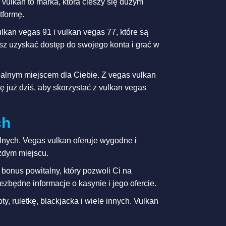
 vulkan to marka, która cieszy się dużym
tformę.
ulkan vegas 91 i vulkan vegas 77, które są
sz uzyskać dostęp do swojego konta i grać w
ealnym miejscem dla Ciebie. Z vegas vulkan
ę już dziś, aby skorzystać z vulkan vegas
ch
lnych. Vegas vulkan oferuje wygodne i
żdym miejscu.
 bonus powitalny, który pozwoli Ci na
ezbędne informacje o kasynie i jego ofercie.
y, ruletkę, blackjacka i wiele innych. Vulkan