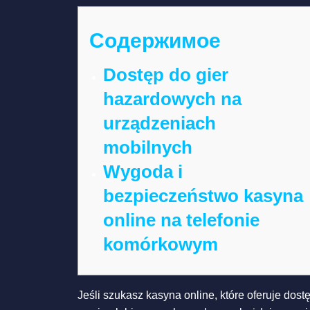
Содержимое
Dostęp do gier
hazardowych na
urządzeniach
mobilnych
Wygoda i
bezpieczeństwo kasyna
online na telefonie
komórkowym
Jeśli szukasz kasyna online, które oferuje do