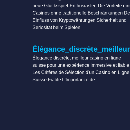
neue Glücksspiel-Enthusiasten Die Vorteile ei
Casinos ohne traditionelle Beschränkungen De
Einfluss von Kryptowährungen Sicherheit und
Seriosität beim Spielen
Élégance_discrète_meille
Élégance discrète, meilleur casino en ligne
suisse pour une expérience immersive et fiable
Les Critères de Sélection d'un Casino en Ligne
Suisse Fiable L'Importance de