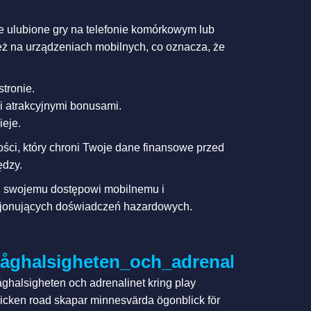
 ulubione gry na telefonie komórkowym lub
ież na urządzeniach mobilnych, co oznacza, że
stronie.
i atrakcyjnymi bonusami.
ieje.
ści, który chroni Twoje dane finansowe przed
ędzy.
ki swojemu dostępowi mobilnemu i
ocjonujących doświadczeń hazardowych.
spiel-
sis_casino_für_erfahrene_Online-
åghalsigheten_och_adrenalinet_kri
ghalsigheten och adrenalinet kring play
icken road skapar minnesvärda ögonblick för