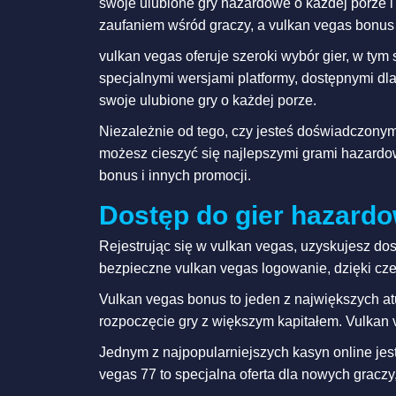
swoje ulubione gry hazardowe o każdej porze i 
zaufaniem wśród graczy, a vulkan vegas bonus t
vulkan vegas oferuje szeroki wybór gier, w tym 
specjalnymi wersjami platformy, dostępnymi dl
swoje ulubione gry o każdej porze.
Niezależnie od tego, czy jesteś doświadczonym
możesz cieszyć się najlepszymi grami hazardowy
bonus i innych promocji.
Dostęp do gier hazard
Rejestrując się w vulkan vegas, uzyskujesz do
bezpieczne vulkan vegas logowanie, dzięki cze
Vulkan vegas bonus to jeden z największych atu
rozpoczęcie gry z większym kapitałem. Vulkan ve
Jednym z najpopularniejszych kasyn online jest v
vegas 77 to specjalna oferta dla nowych gracz