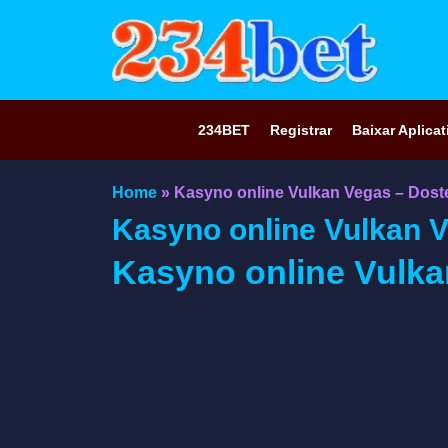
234BET
Registrar
Baixar Aplicat
Home
»
Kasyno online Vulkan Vegas – Dost
Kasyno online Vulkan 
Kasyno online Vulka