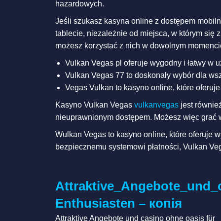
hazardowych.
Jeśli szukasz kasyna online z dostępem mobil
tablecie, niezależnie od miejsca, w którym si
możesz korzystać z nich w dowolnym momenci
Vulkan Vegas pl oferuje wygodny i łatwy w uż
Vulkan Vegas 77 to doskonały wybór dla wszy
Vegas Vulkan to kasyno online, które oferuj
Kasyno Vulkan Vegas
vulkanvegas
jest równie
nieuprawnionym dostępem. Możesz więc grać w
Wulkan Vegas to kasyno online, które oferuje 
bezpiecznemu systemowi płatności, Vulkan Veg
Attraktive_Angebote_und_
Enthusiasten – копія
Attraktive Angebote und casino ohne oasis für