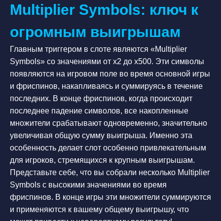
Multiplier Symbols: ключ к
огромным выигрышам
Главным триггером в слоте являются «Multiplier
Symbols» со значениями от x2 до x500. Эти символы
появляются на игровом поле во время основной игры
и фриспинов, накапливаясь и суммируясь в течение
последних. В конце фриспинов, когда происходит
последнее падение символов, все накопленные
множители срабатывают одновременно, значительно
увеличивая общую сумму выигрыша. Именно эта
особенность делает слот особенно привлекательным
для игроков, стремящихся к крупным выигрышам.
Представьте себе, что вы собрали несколько Multiplier
Symbols с высокими значениями во время
фриспинов. В конце игры эти множители суммируются
и применяются к вашему общему выигрышу, что