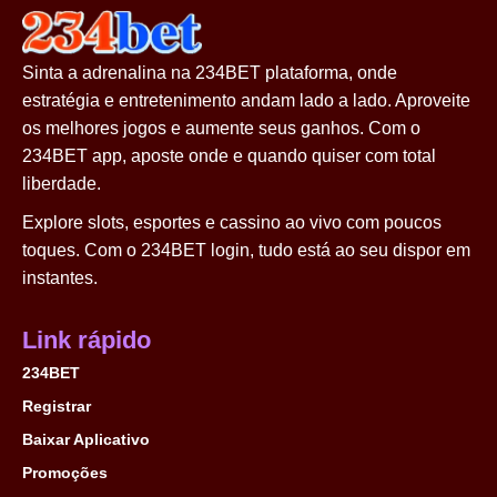
Sinta a adrenalina na 234BET plataforma, onde
estratégia e entretenimento andam lado a lado. Aproveite
os melhores jogos e aumente seus ganhos. Com o
234BET app, aposte onde e quando quiser com total
liberdade.
Explore slots, esportes e cassino ao vivo com poucos
toques. Com o 234BET login, tudo está ao seu dispor em
instantes.
Link rápido
234BET
Registrar
Baixar Aplicativo
Promoções