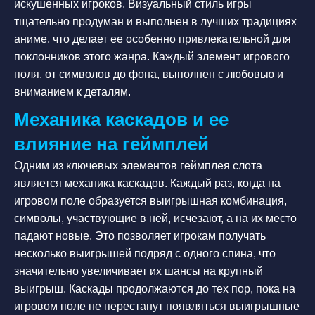
искушенных игроков. Визуальный стиль игры
тщательно продуман и выполнен в лучших традициях
аниме, что делает ее особенно привлекательной для
поклонников этого жанра. Каждый элемент игрового
поля, от символов до фона, выполнен с любовью и
вниманием к деталям.
Механика каскадов и ее
влияние на геймплей
Одним из ключевых элементов геймплея слота
является механика каскадов. Каждый раз, когда на
игровом поле образуется выигрышная комбинация,
символы, участвующие в ней, исчезают, а на их место
падают новые. Это позволяет игрокам получать
несколько выигрышей подряд с одного спина, что
значительно увеличивает их шансы на крупный
выигрыш. Каскады продолжаются до тех пор, пока на
игровом поле не перестанут появляться выигрышные