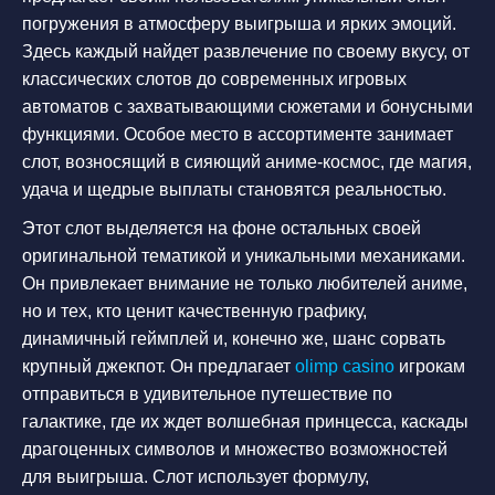
погружения в атмосферу выигрыша и ярких эмоций.
Здесь каждый найдет развлечение по своему вкусу, от
классических слотов до современных игровых
автоматов с захватывающими сюжетами и бонусными
функциями. Особое место в ассортименте занимает
слот, возносящий в сияющий аниме-космос, где магия,
удача и щедрые выплаты становятся реальностью.
Этот слот выделяется на фоне остальных своей
оригинальной тематикой и уникальными механиками.
Он привлекает внимание не только любителей аниме,
но и тех, кто ценит качественную графику,
динамичный геймплей и, конечно же, шанс сорвать
крупный джекпот. Он предлагает
olimp casino
игрокам
отправиться в удивительное путешествие по
галактике, где их ждет волшебная принцесса, каскады
драгоценных символов и множество возможностей
для выигрыша. Слот использует формулу,