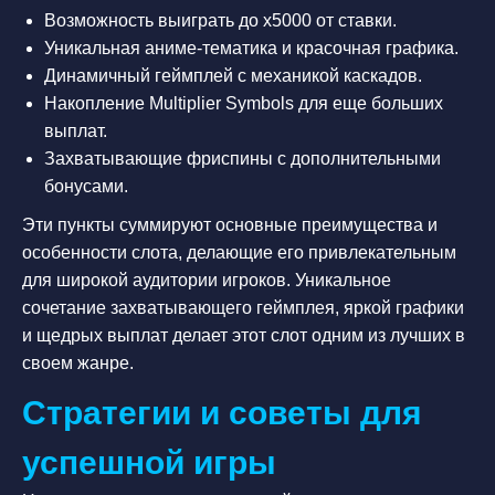
Возможность выиграть до x5000 от ставки.
Уникальная аниме-тематика и красочная графика.
Динамичный геймплей с механикой каскадов.
Накопление Multiplier Symbols для еще больших
выплат.
Захватывающие фриспины с дополнительными
бонусами.
Эти пункты суммируют основные преимущества и
особенности слота, делающие его привлекательным
для широкой аудитории игроков. Уникальное
сочетание захватывающего геймплея, яркой графики
и щедрых выплат делает этот слот одним из лучших в
своем жанре.
Стратегии и советы для
успешной игры