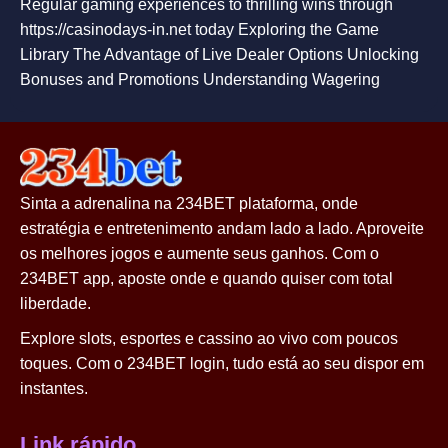
Regular gaming experiences to thrilling wins through
https://casinodays-in.net today Exploring the Game
Library The Advantage of Live Dealer Options Unlocking
Bonuses and Promotions Understanding Wagering
Sinta a adrenalina na 234BET plataforma, onde
estratégia e entretenimento andam lado a lado. Aproveite
os melhores jogos e aumente seus ganhos. Com o
234BET app, aposte onde e quando quiser com total
liberdade.
Explore slots, esportes e cassino ao vivo com poucos
toques. Com o 234BET login, tudo está ao seu dispor em
instantes.
Link rápido