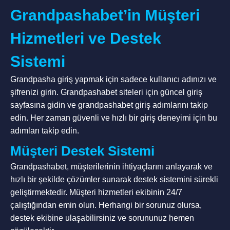
Grandpashabet’in Müşteri
Hizmetleri ve Destek
Sistemi
Grandpasha giriş yapmak için sadece kullanıcı adınızı ve
şifrenizi girin. Grandpashabet siteleri için güncel giriş
sayfasına gidin ve grandpashabet giriş adımlarını takip
edin. Her zaman güvenli ve hızlı bir giriş deneyimi için bu
adımları takip edin.
Müşteri Destek Sistemi
Grandpashabet, müşterilerinin ihtiyaçlarını anlayarak ve
hızlı bir şekilde çözümler sunarak destek sistemini sürekli
geliştirmektedir. Müşteri hizmetleri ekibinin 24/7
çalıştığından emin olun. Herhangi bir sorunuz olursa,
destek ekibine ulaşabilirsiniz ve sorununuz hemen