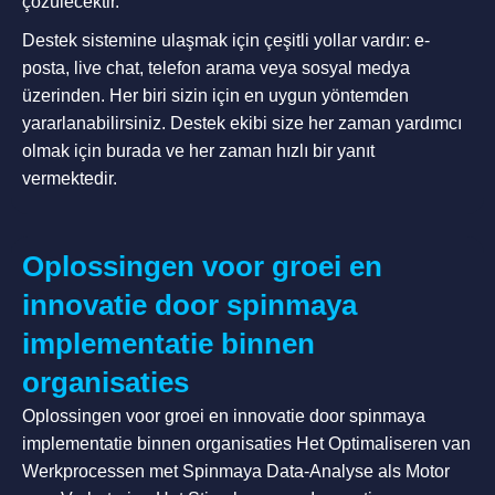
çözülecektir.
Destek sistemine ulaşmak için çeşitli yollar vardır: e-
posta, live chat, telefon arama veya sosyal medya
üzerinden. Her biri sizin için en uygun yöntemden
yararlanabilirsiniz. Destek ekibi size her zaman yardımcı
olmak için burada ve her zaman hızlı bir yanıt
vermektedir.
Oplossingen voor groei en
innovatie door spinmaya
implementatie binnen
organisaties
Oplossingen voor groei en innovatie door spinmaya
implementatie binnen organisaties Het Optimaliseren van
Werkprocessen met Spinmaya Data-Analyse als Motor