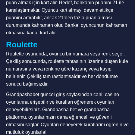
puan almak için kart alır. Hedef, bankanın puanını 21 ile
karşılaştırmaktır. Oyuncu kart almayı devam ettikçe
puanını artırabilir, ancak 21’den fazla puan alması
durumunda kahraman olur. Banka, oyuncunun kahraman
olmasına kadar kart alır.
Roulette
Roulette oyununda, oyuncu bir numara veya renk seçer.
Çekiliş sonucunda, roulette tahtasının üzerine düşen kule
numarasına veya renkine göre kazanç veya kayıp
belirlenir. Çekiliş tam rastlantısaldır ve her döndürme
sonucu bağımsızdır.
Grandpashabet güncel giriş sayfasından canlı casino
oyunlarına erişebilir ve kuralları öğrenerek oyunları
deneyebilirsiniz. Grandpasha bet ve grandpasha
platformu, oyunlarınızın daha eğlenceli ve güvenli
olmasını sağlar. Oyunları deneyerek kurallarını öğrenin ve
mutluluk oyunlarla!