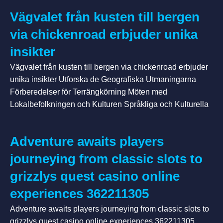
Vägvalet från kusten till bergen
via chickenroad erbjuder unika
insikter
Vägvalet från kusten till bergen via chickenroad erbjuder
unika insikter Utforska de Geografiska Utmaningarna
Förberedelser för Terrängkörning Möten med
Lokalbefolkningen och Kulturen Språkliga och Kulturella
Adventure awaits players
journeying from classic slots to
grizzlys quest casino online
experiences 362211305
Adventure awaits players journeying from classic slots to
grizzlys quest casino online experiences 362211305