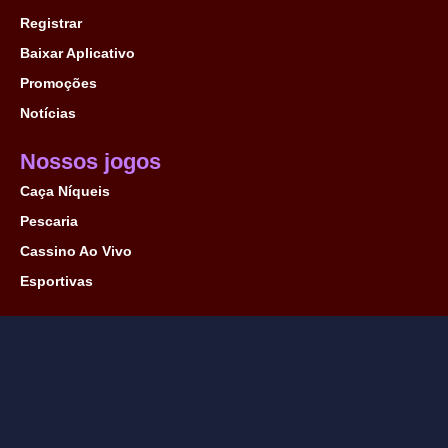
Registrar
Baixar Aplicativo
Promoções
Notícias
Nossos jogos
Caça Níqueis
Pescaria
Cassino Ao Vivo
Esportivas