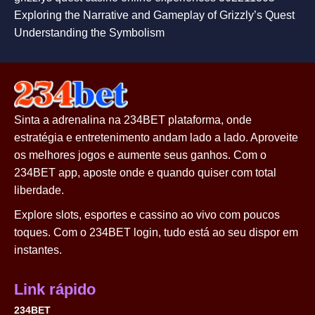
Exploring the Narrative and Gameplay of Grizzly’s Quest
Understanding the Symbolism
Sinta a adrenalina na 234BET plataforma, onde
estratégia e entretenimento andam lado a lado. Aproveite
os melhores jogos e aumente seus ganhos. Com o
234BET app, aposte onde e quando quiser com total
liberdade.
Explore slots, esportes e cassino ao vivo com poucos
toques. Com o 234BET login, tudo está ao seu dispor em
instantes.
Link rápido
234BET