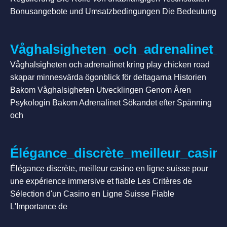
Bonusangebote und Umsatzbedingungen Die Bedeutung
Våghalsigheten_och_adrenalinet_
Våghalsigheten och adrenalinet kring play chicken road
skapar minnesvärda ögonblick för deltagarna Historien
Bakom Våghalsigheten Utvecklingen Genom Åren
Psykologin Bakom Adrenalinet Sökandet efter Spänning
och
Élégance_discrète_meilleur_casi
Élégance discrète, meilleur casino en ligne suisse pour
une expérience immersive et fiable Les Critères de
Sélection d'un Casino en Ligne Suisse Fiable
L'Importance de