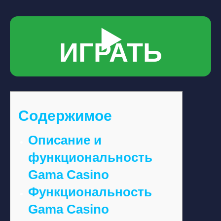
▶️
ИГРАТЬ
Содержимое
Описание и
функциональность
Gama Casino
Функциональность
Gama Casino