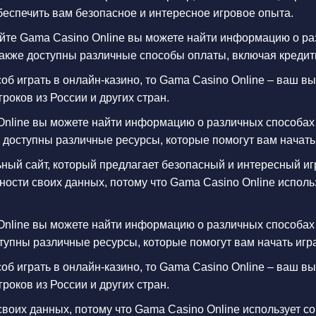
еспечить вам безопасное и интересное игровое опыта.
те Gama Casino Online вы можете найти информацию о ра
также доступны различные способы оплаты, включая кредитн
б играть в онлайн-казино, то Gama Casino Online – ваш в
гроков из России и других стран.
Online вы можете найти информацию о различных способах 
е доступны различные ресурсы, которые помогут вам начать 
ный сайт, который предлагает безопасный и интересный игр
сности своих данных, потому что Gama Casino Online испол
Online вы можете найти информацию о различных способах 
тупны различные ресурсы, которые помогут вам начать игра
б играть в онлайн-казино, то Gama Casino Online – ваш в
гроков из России и других стран.
своих данных, потому что Gama Casino Online использует 