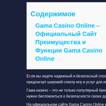
Содержимое
Gama Casino Online –
Официальный Сайт
Преимущества и
Функции Gama Casino
Online
Если вы ищете надежный и безопасный спосо
предлагает широкий спектр игр и услуг для и
Гама казино – это не только популярный бр
нужно беспокоиться о безопасности своих д
На официальном сайте Gama Casino Online вы