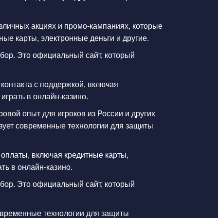
зличных акциях и промо-кампаниях, которые
ые карты, электронные деньги и другие.
ыбор. Это официальный сайт, который
контакта с поддержкой, включая
играть в онлайн-казино.
овой опыт для игроков из России и других
ьзует современные технологии для защиты
оплаты, включая кредитные карты,
ть в онлайн-казино.
ыбор. Это официальный сайт, который
современные технологии для защиты