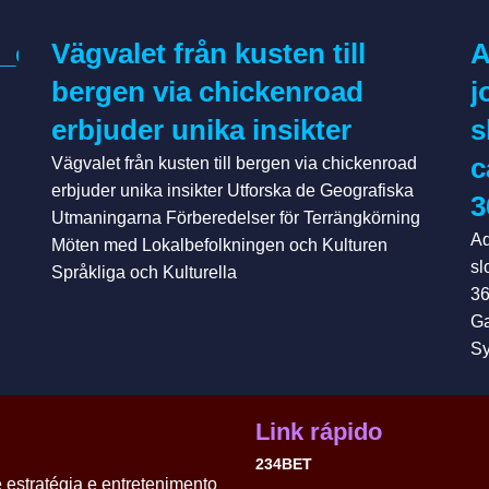
ur_casino_en_ligne_suisse_pour_une
Vägvalet från kusten till
A
bergen via chickenroad
j
erbjuder unika insikter
s
c
Vägvalet från kusten till bergen via chickenroad
erbjuder unika insikter Utforska de Geografiska
3
Utmaningarna Förberedelser för Terrängkörning
Ad
Möten med Lokalbefolkningen och Kulturen
sl
Språkliga och Kulturella
36
Ga
S
Link rápido
234BET
 estratégia e entretenimento