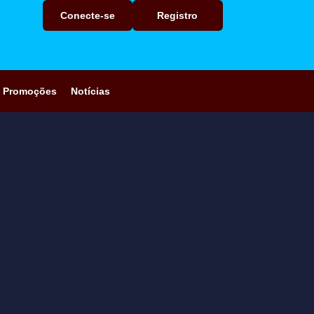
Conecte-se
Registro
Promoções
Notícias