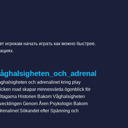
т игрокам начать играть как можно быстрее.
кциях.
spiel-
sis_casino_für_erfahrene_Online-
åghalsigheten_och_adrenalinet_kri
ghalsigheten och adrenalinet kring play
icken road skapar minnesvärda ögonblick för
ltagarna Historien Bakom Våghalsigheten
vecklingen Genom Åren Psykologin Bakom
renalinet Sökandet efter Spänning och