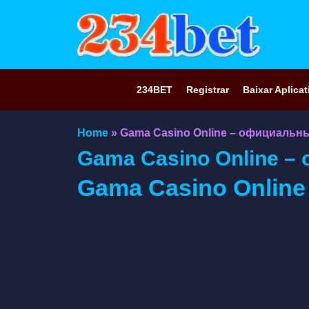
234BET
Registrar
Baixar Aplicat
Home
»
Gama Casino Online – официальн
Gama Casino Online –
Gama Casino Onlin