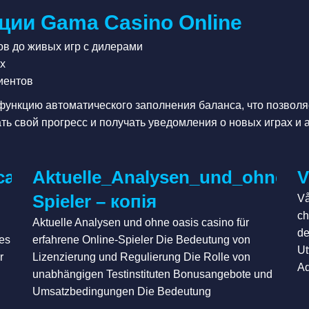
ии Gama Casino Online
ов до живых игр с дилерами
х
иентов
функцию автоматического заполнения баланса, что позволяе
ь свой прогресс и получать уведомления о новых играх и а
casino_ohne_oasis_für_neue_Glücks
Aktuelle_Analysen_und_ohne_oa
V
Spieler – копія
Vå
ch
Aktuelle Analysen und ohne oasis casino für
de
nes
erfahrene Online-Spieler Die Bedeutung von
Ut
r
Lizenzierung und Regulierung Die Rolle von
Ad
unabhängigen Testinstituten Bonusangebote und
Umsatzbedingungen Die Bedeutung