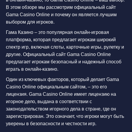
В этом обзоре мы рассмотрим официальный сайт
Gama Casino Online и почему он является лучшим
выбором для игроков.
Гама Казино – это популярная онлайн-игровая
платформа, которая предлагает игрокам широкий
спектр игр, включая слоты, карточные игры, рулетку и
другие. Официальный сайт Gama Casino Online
предлагает игрокам безопасный и надежный способ
играть в онлайн-казино.
Один из ключевых факторов, который делает Gama
Casino Online официальным сайтом, – это его
лицензия. Gama Casino Online имеет лицензию на
игорное дело, выдана в соответствии с
законодательством игорного дела в стране, где он
зарегистрирован. Это означает, что игроки могут быть
уверены в безопасности и честности игр.