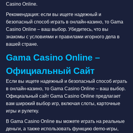
Casino Online.
Рекомендация: если вы ищете надежный и
безопасный способ играть в онлайн-казино, то Gama
Casino Online – ваш выбор. Убедитесь, что вы
знакомы с условиями и правилами игорного дела в
вашей стране.
Gama Casino Online –
Официальный Сайт
Если вы ищете надежный и безопасный способ играть
в онлайн-казино, то Gama Casino Online – ваш выбор.
Официальный сайт Gama Casino Online предлагает
вам широкий выбор игр, включая слоты, карточные
игры и рулетку.
В Gama Casino Online вы можете играть на реальные
деньги, а также использовать функцию demo-игры,