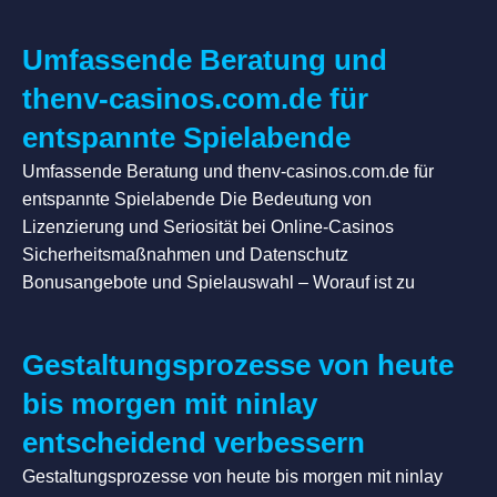
Umfassende Beratung und
thenv-casinos.com.de für
entspannte Spielabende
Umfassende Beratung und thenv-casinos.com.de für
entspannte Spielabende Die Bedeutung von
Lizenzierung und Seriosität bei Online-Casinos
Sicherheitsmaßnahmen und Datenschutz
Bonusangebote und Spielauswahl – Worauf ist zu
Gestaltungsprozesse von heute
bis morgen mit ninlay
entscheidend verbessern
Gestaltungsprozesse von heute bis morgen mit ninlay