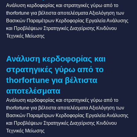
Ανάλυση κερδοφορίας και στρατηγικές γύρω από το
thorfortune για βέλτιστα αποτελέσματα Αξιολόγηση των
Βασικών Παραμέτρων Κερδοφορίας Εργαλεία Ανάλυσης
και Προβλέψεων Στρατηγικές Διαχείρισης Κινδύνου
Τεχνικές Μείωσης
Ανάλυση κερδοφορίας και
στρατηγικές γύρω από το
thorfortune για βέλτιστα
αποτελέσματα
Ανάλυση κερδοφορίας και στρατηγικές γύρω από το
thorfortune για βέλτιστα αποτελέσματα Αξιολόγηση των
Βασικών Παραμέτρων Κερδοφορίας Εργαλεία Ανάλυσης
και Προβλέψεων Στρατηγικές Διαχείρισης Κινδύνου
Τεχνικές Μείωσης