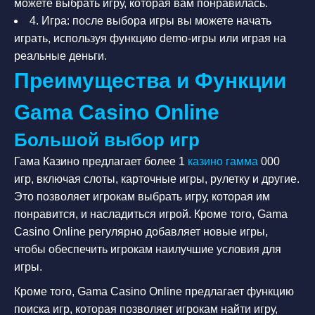
можете выбрать игру, которая вам понравилась.
4. Игра: после выбора игры вы можете начать
играть, используя функцию demo-игры или играя на
реальные деньги.
Преимущества и Функции
Gama Casino Online
Большой выбор игр
Гама Казино предлагает более 1
казино гамма
000
игр, включая слоты, карточные игры, рулетку и другие.
Это позволяет игрокам выбрать игру, которая им
понравится, и насладиться игрой. Кроме того, Gama
Casino Online регулярно добавляет новые игры,
чтобы обеспечить игрокам наилучшие условия для
игры.
Кроме того, Gama Casino Online предлагает функцию
поиска игр, которая позволяет игрокам найти игру,