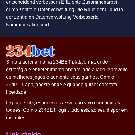
entscheidend verbessern Effiziente Zusammenarbeit
durch zentrale Datenverwaltung Die Rolle der Cloud in
der zentralen Datenverwaltung Verbesserte
Kommunikation und
Sinta a adrenalina na 234BET plataforma, onde
estratégia e entretenimento andam lado a lado. Aproveite
os melhores jogos e aumente seus ganhos. Com o
234BET app, aposte onde e quando quiser com total
liberdade.
Explore slots, esportes e cassino ao vivo com poucos
toques. Com o 234BET login, tudo está ao seu dispor em
instantes.
Link rápido